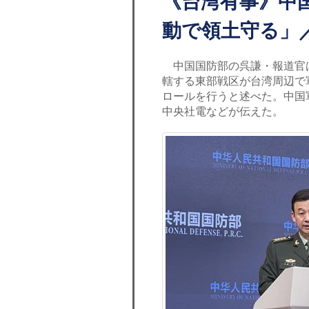
《台湾有事》中
動で領土守る」
中国国防部の呉謙・報道官は
轄する東部戦区が台湾周辺で
ロールを行うと述べた。中国
中央社電などが伝えた。