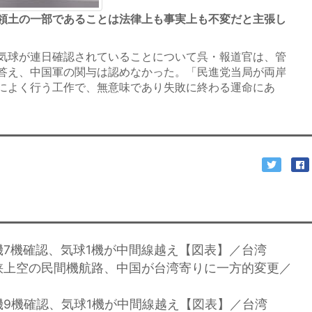
領土の一部であることは法律上も事実上も不変だと主張し
気球が連日確認されていることについて呉・報道官は、管
答え、中国軍の関与は認めなかった。「民進党当局が両岸
によく行う工作で、無意味であり失敗に終わる運命にあ
機7機確認、気球1機が中間線越え【図表】／台湾
峡上空の民間機航路、中国が台湾寄りに一方的変更／
機9機確認、気球1機が中間線越え【図表】／台湾