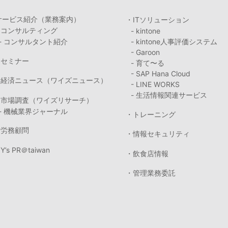
サービス紹介（業務案内）
・ITソリューション
・コンサルティング
- kintone
- コンサルタント紹介
- kintone人事評価システム
- Garoon
・セミナー
- 育て〜る
- SAP Hana Cloud
・経済ニュース（ワイズニュース）
- LINE WORKS
- 生活情報関連サービス
・市場調査（ワイズリサーチ）
- 機械業界ジャーナル
・トレーニング
・労務顧問
・情報セキュリティ
Y’s PR＠taiwan
・飲食店情報
・管理業務委託