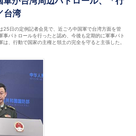
国軍が台湾周辺パトロール、「行
／台湾
25日の定例記者会見で、近ごろ中国軍で台湾方面を管
軍事パトロールを行ったと認め、今後も定期的に軍事パト
軍は、行動で国家の主権と領土の完全を守ると主張した。