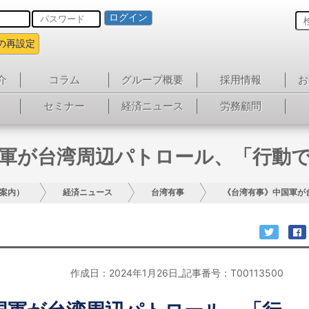
ログイン
の再設定
介
コラム
グループ概要
採用情報
お
セミナー
経済ニュース
労務顧問
軍が台湾周辺パトロール、「行動
案内）
経済ニュース
台湾有事
《台湾有事》中国軍が
作成日：2024年1月26日_記事番号：T00113500