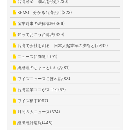
台湾経済 潮流を読む(230)
KPMG 分かる台湾会計(323)
産業時事の法律講座(366)
知っておこう台湾法(629)
台湾で会社を創る 日本人起業家の決断と軌跡(2)
ニュースに肉迫！(91)
総経理のちょっといい店(81)
ワイズニュースこぼれ話(88)
台湾産業ココがスゴイ(57)
ワイズ横丁(997)
月間５大ニュース(374)
経済統計速報(448)