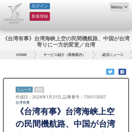
ログイン
HOME
Menu
新規登録
サービス紹介
コラム
《台湾有事》台湾海峡上空の民間機航路、中国が台湾
寄りに一方的変更／台湾
グループ概要
HOME
サービス紹介（業務案内）
経済ニュース
採用情報
お問い合わせ
ニュース
運輸
日本人にPR
作成日：2024年1月31日_記事番号：T00113567
台湾有事
コンサルティング
《台湾有事》台湾海峡上空
リサーチ
の民間機航路、中国が台湾