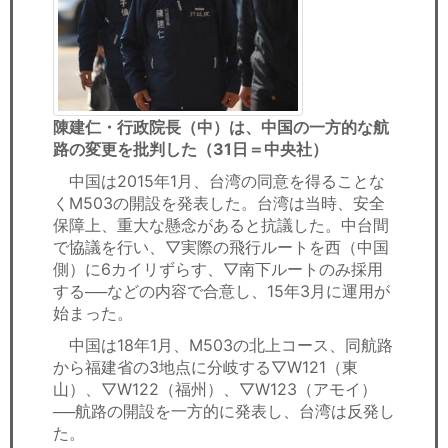
陳建仁・行政院長（中）は、中国の一方的な航
路の変更を批判した（31日＝中央社）
中国は2015年1月、台湾の同意を得ることな
くM503の開設を発表した。台湾は当時、安全
保障上、重大な懸念があると抗議した。中台間
で協議を行い、▽実際の飛行ルートを西（中国
側）に6カイリずらす、▽南下ルートのみ採用
する──などの内容で合意し、15年3月に運用が
始まった。
中国は18年1月、M503の北上コース、同航路
から福建省の3地点に分岐する▽W121（東
山）、▽W122（福州）、▽W123（アモイ）
──航路の開設を一方的に発表し、台湾は反発し
た。