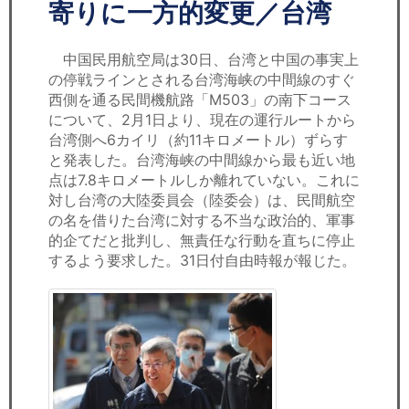
セミナー
寄りに一方的変更／台湾
経済ニュース
中国民用航空局は30日、台湾と中国の事実上
の停戦ラインとされる台湾海峡の中間線のすぐ
労務顧問
西側を通る民間機航路「M503」の南下コース
について、2月1日より、現在の運行ルートから
ＩＴ
台湾側へ6カイリ（約11キロメートル）ずらす
と発表した。台湾海峡の中間線から最も近い地
点は7.8キロメートルしか離れていない。これに
飲食店情報
対し台湾の大陸委員会（陸委会）は、民間航空
の名を借りた台湾に対する不当な政治的、軍事
的企てだと批判し、無責任な行動を直ちに停止
するよう要求した。31日付自由時報が報じた。