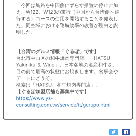
今回は航路を中国側にずらす措置の停止に加
え、W122、W123の東行（中国から台湾側へ飛
行する）コースの使用を開始することを発表し
た。同空域における運航効率の改善が理由と説
明した。
【台湾のグルメ情報「ぐるぽ」です】
台北市中山区の和牛焼肉専門店、「HATSU
Yakiniku ＆ Wine」。日本各地の名産和牛を、
目の前で最高の状態にお焼きします。食事会や
デートにどうぞ。
検索は「HATSU、和牛焼肉専門店」。
【ぐるぽ加盟店舗も募集中です】
https://www.ys-
consulting.com.tw/service/it/gurupo.html