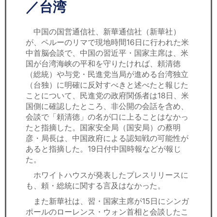
セミナー
／台湾
経済ニュース
中国の国営通信社、新華通信社（新華社）
が、ペルーのリマで現地時間16日に行われた米
労務顧問
中首脳会談で、中国の習近平・国家主席は、米
国が台湾海峡の平和を守りたければ、頼清徳
ＩＴ
（総統）や与党・民進党当局が進める台湾独立
（台独）に明確に反対すべきと述べたと報じた
ことについて、民進党の政府関係者は18日、米
飲食店情報
国側に確認したところ、非公開の会話を含め、
会談で「頼清徳」の名が口に上ることはなかっ
たと指摘した。国家安全局（国安局）の蔡明
彦・局長は、中国政府による認知戦の可能性が
あると指摘した。19日付中国時報などが報じ
た。
ホワイトハウスが発表したプレスリリースに
も、頼・総統に関する言及はなかった。
また新華社は、習・国家主席が15日にシンガ
ポールのローレンス・ウォン首相と会談したこ