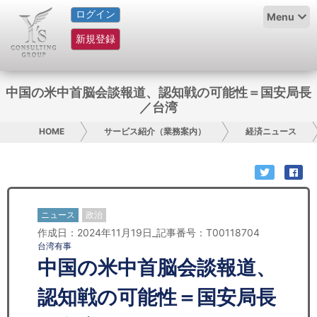
ログイン
HOME
Menu
新規登録
サービス紹介
コラム
中国の米中首脳会談報道、認知戦の可能性＝国安局長
／台湾
グループ概要
HOME
サービス紹介（業務案内）
経済ニュース
採用情報
お問い合わせ
ニュース
政治
日本人にPR
作成日：2024年11月19日_記事番号：T00118704
台湾有事
コンサルティング
中国の米中首脳会談報道、
リサーチ
認知戦の可能性＝国安局長