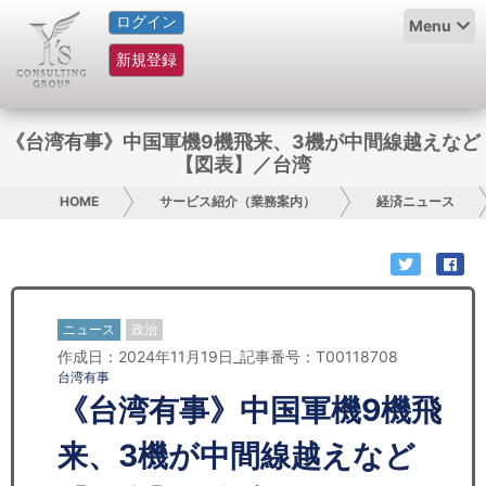
ログイン
HOME
Menu
新規登録
サービス紹介
コラム
《台湾有事》中国軍機9機飛来、3機が中間線越えなど
【図表】／台湾
グループ概要
HOME
サービス紹介（業務案内）
経済ニュース
採用情報
お問い合わせ
ニュース
政治
日本人にPR
作成日：2024年11月19日_記事番号：T00118708
台湾有事
コンサルティング
《台湾有事》中国軍機9機飛
リサーチ
来、3機が中間線越えなど