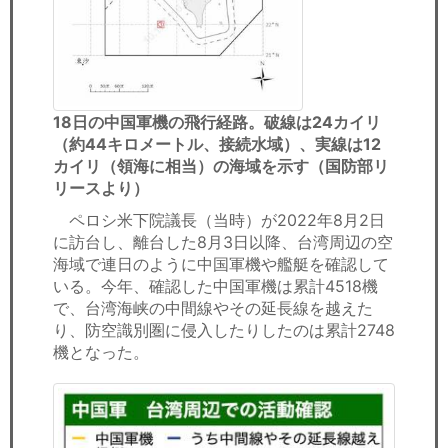
18日の中国軍機の飛行経路。破線は24カイリ
（約44キロメートル、接続水域）、実線は12
カイリ（領海に相当）の海域を示す（国防部リ
リースより）
ペロシ米下院議長（当時）が2022年8月2日
に訪台し、離台した8月3日以降、台湾周辺の空
海域で連日のように中国軍機や艦艇を確認して
いる。今年、確認した中国軍機は累計4518機
で、台湾海峡の中間線やその延長線を越えた
り、防空識別圏に侵入したりしたのは累計2748
機となった。