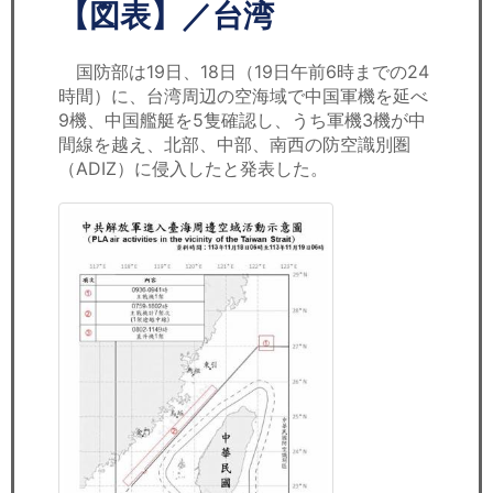
セミナー
【図表】／台湾
経済ニュース
国防部は19日、18日（19日午前6時までの24
時間）に、台湾周辺の空海域で中国軍機を延べ
労務顧問
9機、中国艦艇を5隻確認し、うち軍機3機が中
間線を越え、北部、中部、南西の防空識別圏
ＩＴ
（ADIZ）に侵入したと発表した。
飲食店情報