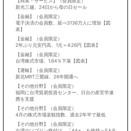
【商業・サービス】（会員限定）
新光三越、24日から母の日セール
【金融】（会員限定）
電子決済の会員数、延べ3136万人に増加【図
表】
【金融】（会員限定）
2年ぶり元安円高、1元＝4.26円【図表】
【金融】（会員限定）
台湾株式市場、1.64％下落【図表】
【運輸】（会員限定）
新北MRT三鶯線、26年開通へ
【その他分野】（会員限定）
福岡に台湾貿易投資センター、日台の産官学連
携を支援
【その他分野】（会員限定）
4月の株式市場楽観指数、過去2年半で最低
【その他分野】（会員限定）
台湾のソブリン格付け、「AA+」を維持＝S＆P