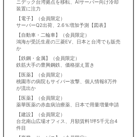
ニデック台湾拠点を移転、AIサーバー向け冷却
装置に注力
【電子】（会員限定）
サーバーQ2出荷、2.6％増加予測【図表】
【自動車・二輪車】（会員限定）
鴻海が受託生産の三菱EV、日本と台湾でも販売
か
【鉄鋼・金属】（会員限定）
鉄筋大手の豊興鋼鉄、価格据え置き
【医薬】（会員限定）
桃園市の病院もサイバー攻撃、個人情報8万件
が流出か
【医薬】（会員限定）
薬華医薬の赤血病治療薬、日本で用量増量申請
【建設】（会員限定）
台北南山広場オフィス、月額賃料1坪5千元台4
件目