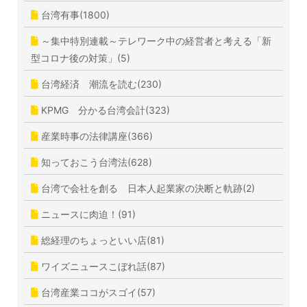
台湾有事(1800)
～集中特別連載～テレワーク中の経営者と考える「新
型コロナ後の対策」(5)
台湾経済 潮流を読む(230)
KPMG 分かる台湾会計(323)
産業時事の法律講座(366)
知っておこう台湾法(628)
台湾で会社を創る 日本人起業家の決断と軌跡(2)
ニュースに肉迫！(91)
総経理のちょっといい店(81)
ワイズニュースこぼれ話(87)
台湾産業ココがスゴイ(57)