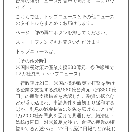
台湾の経済ニュースが音声で聞ける「耳よりワ
セミナー
イズ」。
経済ニュース
こちらでは、トップニュースとその他ニュース
のタイトルをまとめてお届けします。
労務顧問
ページ上部の再生ボタンを押してください。
スマートフォンでもお聞きいただけます。
ＩＴ
トップニュースは、
飲食店情報
【その他分野】
米国関税対策の産業支援880億元、条件緩和で
1.2万社恩恵（トップニュース）
行政院は21日、米国の関税政策で打撃を受け
る企業を支援する総額880億台湾元（約3800億
円）の産業支援措置を承認した。融資の拡充な
どが盛り込まれ、申請条件を当初より緩和する
ほか、利息の減免措置の対象を広げることで約
1万2000社が恩恵を受ける見通しだ。頼清徳・
総統は同日、対米貿易交渉で、台湾の産業の権
益を守ると述べた。22日付経済日報などが報じ