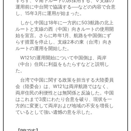
ずらす、▽南下ルートのみ採用する、▽支線の
運用前に中台間で協議する──などの内容で合意
し、15年3月に運用が始まった。
しかし中国は18年に一方的に503航路の北上
ルートと支線の西（中国）向きルートの使用開
始を宣言。さらに昨年1月、航路を中国側にず
らす措置を停止し、支線2本の東（台湾）向き
ルートの運用を開始した。
W121の運用開始について中国側は、両岸
（中台）住民に利益をもたらすなどと説明し
た。
台湾で中国に関する政策を担当する大陸委員
会（陸委会）は、W121は両岸航路ではなく、
両岸住民の利便性とは無関係と反論した。中国
はこれまで3度にわたり合意を破り、現状を一
方的に変更して両岸および地域の不安を増長し
ているとして強い遺憾の意を示した。
【PRです】