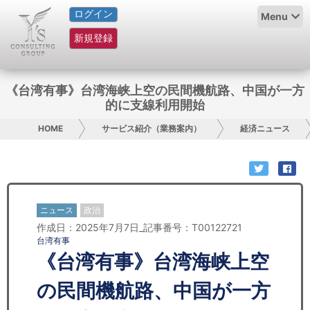
ログイン
HOME
Menu
新規登録
サービス紹介
コラム
《台湾有事》台湾海峡上空の民間機航路、中国が一方
的に支線利用開始
グループ概要
HOME
サービス紹介（業務案内）
経済ニュース
採用情報
お問い合わせ
ニュース
政治
日本人にPR
作成日：2025年7月7日_記事番号：T00122721
台湾有事
コンサルティング
《台湾有事》台湾海峡上空
リサーチ
の民間機航路、中国が一方