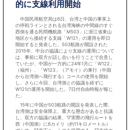
セミナー
的に支線利用開始
経済ニュース
中国民用航空局は6日、台湾と中国の事実上
の停戦ラインとされる台湾海峡の中間線のすぐ
労務顧問
西側を通る民間機航路「M503」に浙江省東山
地区から接続する支線「W121」の運用を即日
ＩＴ
開始すると発表した。503航路が開設された
2015年、中台の協議により支線の運用について
は、事前に双方が話し合いを行うことで合意し
飲食店情報
ていたが、中国が一方的に24年1月に「W122」
（福州）、「W123」（アモイ）の東行（中国
から台湾側へ飛行する）コースの使用を開始
し、さらに今回、台湾側との協議を経ずに
W121の運用を開始した。7日付自由時報が報じ
た。
15年に中国が503航路の開設を発表した際、
台湾側は安全保障上、重大な懸念があると抗議
し、双方の協議の結果、▽実際の飛行ルートを
西（中国側）に6カイリ（約11キロメートル）