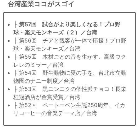
台湾産業ココがスゴイ
├
第57回 試合がより楽しくなる！プロ野
球・楽天モンキーズ（２）／台湾
├ 第56回 チアと観客が一体で応援！プロ野
球・楽天モンキーズ／台湾
├ 第55回 木材ごとの音を生かす、高級ウク
レレのミラー／台湾
├ 第54回 野生動物に愛の手を、台北市立動
物園のナニー制度／台湾
├ 第53回 黒ニンニクの個性派チョコ！長栄
桂冠酒店が金賞受賞／台湾
├ 第52回 ベートーベン生誕250周年、イカ
リコーヒーの音楽テーマ店／台湾