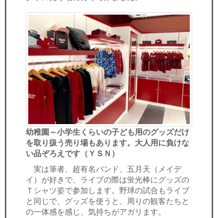
幼稚園～小学生くらいの子ども用のグッズだけ
を取り扱う売り場もあります。大人用に負けな
い品ぞろえです（ＹＳＮ）
実は筆者、超有名バンド、五月天（メイデ
イ）が好きで、ライブの際は蛍光棒にグッズの
Ｔシャツ姿で参加します。野球の試合もライブ
と同じで、グッズを使うと、周りの観客たちと
の一体感を感じ、気持ちがアガリます。