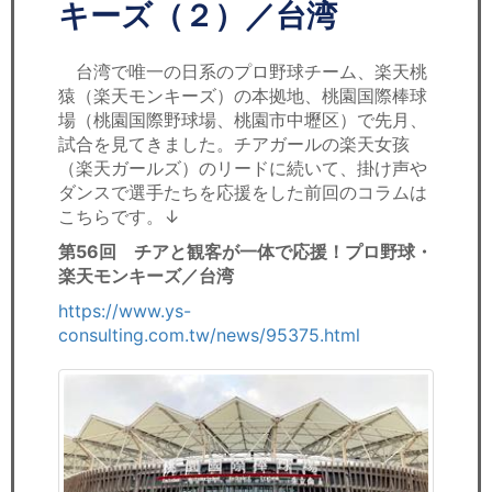
セミナー
キーズ（２）／台湾
経済ニュース
台湾で唯一の日系のプロ野球チーム、楽天桃
猿（楽天モンキーズ）の本拠地、桃園国際棒球
労務顧問
場（桃園国際野球場、桃園市中壢区）で先月、
試合を見てきました。チアガールの楽天女孩
ＩＴ
（楽天ガールズ）のリードに続いて、掛け声や
ダンスで選手たちを応援をした前回のコラムは
こちらです。↓
飲食店情報
第56回 チアと観客が一体で応援！プロ野球・
楽天モンキーズ／台湾
https://www.ys-
consulting.com.tw/news/95375.html