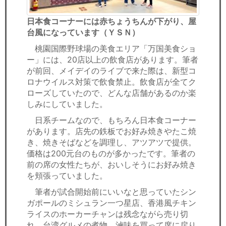
日本食コーナーには赤ちょうちんが下がり、屋
台風になっています（ＹＳＮ）
桃園国際野球場の美食エリア「万国美食ショ
ー」には、20店以上の飲食店があります。筆者
が前回、メイデイのライブで来た際は、新型コ
ロナウイルス対策で飲食禁止。飲食店が全てク
ローズしていたので、どんな店舗があるのか楽
しみにしていました。
日系チームなので、もちろん日本食コーナー
があります。店先の鉄板でお好み焼きやたこ焼
き、焼きそばなどを調理し、アツアツで提供。
価格は200元台のものが多かったです。筆者の
前の席の女性たちが、おいしそうにお好み焼き
を頬張っていました。
筆者が試合開始前にいいなと思っていたシン
ガポールのミシュラン一つ星店、香港風チキン
ライスのホーカーチャンは残念ながら売り切
れ。台湾グルメの煮物、滷味を買って席に戻り