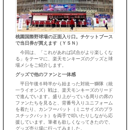
桃園国際野球場の正面入り口。チケットブース
で当日券が買えます（ＹＳＮ）
今回は、「これがあれば試合がより楽しくな
る」をテーマに、楽天モンキーズのグッズと球
場メシをご紹介します。
グッズで他のファンと一体感
平日午後６時半から始まった対統一獅隊（統
一ライオンズ）戦は、楽天モンキーズのリード
で進んでいます。盛り上がっている周りの席の
ファンたちを見ると、背番号入りユニフォーム
を着たり、カンフーバット（ミニサイズのプラ
スチックバット）を両手で叩いたりしながら応
援しています。筆者も欲しくなってきたので、
グッズ売り場に行ってみました。