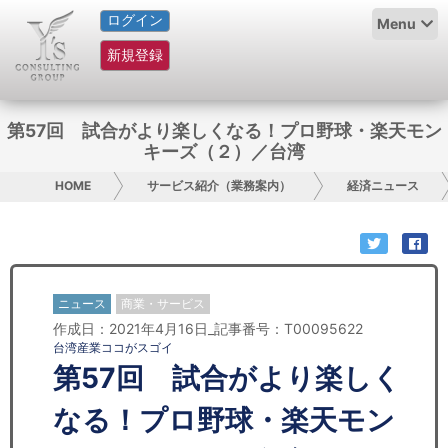
ログイン
HOME
Menu
新規登録
サービス紹介
コラム
第57回 試合がより楽しくなる！プロ野球・楽天モン
キーズ（２）／台湾
グループ概要
HOME
サービス紹介（業務案内）
経済ニュース
採用情報
お問い合わせ
ニュース
商業・サービス
日本人にPR
作成日：2021年4月16日_記事番号：T00095622
台湾産業ココがスゴイ
コンサルティング
第57回 試合がより楽しく
リサーチ
なる！プロ野球・楽天モン