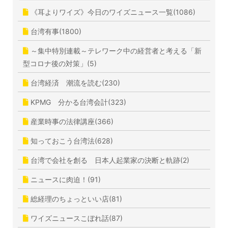
《耳よりワイズ》今日のワイズニュース一覧(1086)
台湾有事(1800)
～集中特別連載～テレワーク中の経営者と考える「新
型コロナ後の対策」(5)
台湾経済 潮流を読む(230)
KPMG 分かる台湾会計(323)
産業時事の法律講座(366)
知っておこう台湾法(628)
台湾で会社を創る 日本人起業家の決断と軌跡(2)
ニュースに肉迫！(91)
総経理のちょっといい店(81)
ワイズニュースこぼれ話(87)