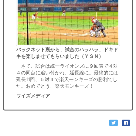
バックネット裏から、試合のハラハラ、ドキド
キを楽しませてもらいました（ＹＳＮ）
さて、試合は統一ライオンズに９回表で４対
４の同点に追い付かれ、延長線に。最終的には
延長11回、５対４で楽天モンキーズの勝利でし
た。おめでとう、楽天モンキーズ！
ワイズメディア