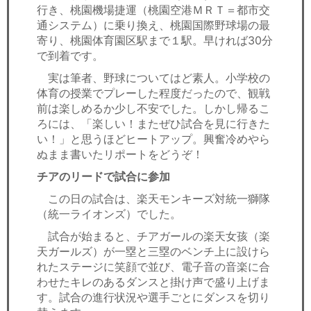
行き、桃園機場捷運（桃園空港ＭＲＴ＝都市交
通システム）に乗り換え、桃園国際野球場の最
寄り、桃園体育園区駅まで１駅。早ければ30分
で到着です。
実は筆者、野球についてはど素人。小学校の
体育の授業でプレーした程度だったので、観戦
前は楽しめるか少し不安でした。しかし帰るこ
ろには、「楽しい！またぜひ試合を見に行きた
い！」と思うほどヒートアップ。興奮冷めやら
ぬまま書いたリポートをどうぞ！
チアのリードで試合に参加
この日の試合は、楽天モンキーズ対統一獅隊
（統一ライオンズ）でした。
試合が始まると、チアガールの楽天女孩（楽
天ガールズ）が一塁と三塁のベンチ上に設けら
れたステージに笑顔で並び、電子音の音楽に合
わせたキレのあるダンスと掛け声で盛り上げま
す。試合の進行状況や選手ごとにダンスを切り