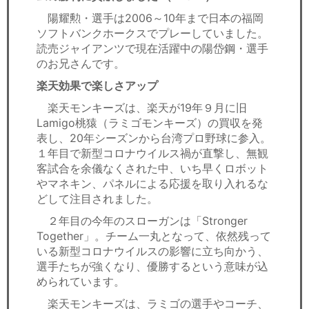
陽耀勲・選手は2006～10年まで日本の福岡
ソフトバンクホークスでプレーしていました。
読売ジャイアンツで現在活躍中の陽岱鋼・選手
のお兄さんです。
楽天効果で楽しさアップ
楽天モンキーズは、楽天が19年９月に旧
Lamigo桃猿（ラミゴモンキーズ）の買収を発
表し、20年シーズンから台湾プロ野球に参入。
１年目で新型コロナウイルス禍が直撃し、無観
客試合を余儀なくされた中、いち早くロボット
やマネキン、パネルによる応援を取り入れるな
どして注目されました。
２年目の今年のスローガンは「Stronger
Together」。チーム一丸となって、依然残って
いる新型コロナウイルスの影響に立ち向かう、
選手たちが強くなり、優勝するという意味が込
められています。
楽天モンキーズは、ラミゴの選手やコーチ、