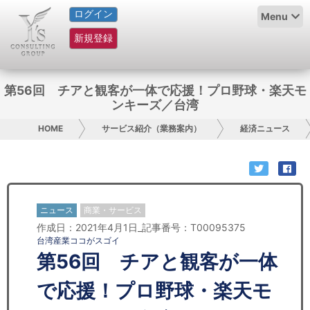
ログイン
HOME
Menu
新規登録
サービス紹介
コラム
第56回 チアと観客が一体で応援！プロ野球・楽天モ
ンキーズ／台湾
グループ概要
HOME
サービス紹介（業務案内）
経済ニュース
採用情報
お問い合わせ
ニュース
商業・サービス
日本人にPR
作成日：2021年4月1日_記事番号：T00095375
台湾産業ココがスゴイ
コンサルティング
第56回 チアと観客が一体
リサーチ
で応援！プロ野球・楽天モ