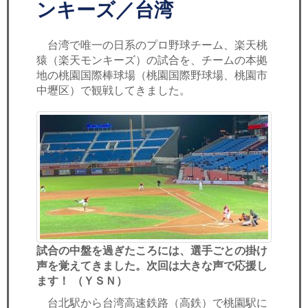
セミナー
ンキーズ／台湾
経済ニュース
台湾で唯一の日系のプロ野球チーム、楽天桃
猿（楽天モンキーズ）の試合を、チームの本拠
労務顧問
地の桃園国際棒球場（桃園国際野球場、桃園市
中壢区）で観戦してきました。
ＩＴ
飲食店情報
試合の中盤を過ぎたころには、選手ごとの掛け
声を覚えてきました。次回は大きな声で応援し
ます！ （ＹＳＮ）
台北駅から台湾高速鉄路（高鉄）で桃園駅に