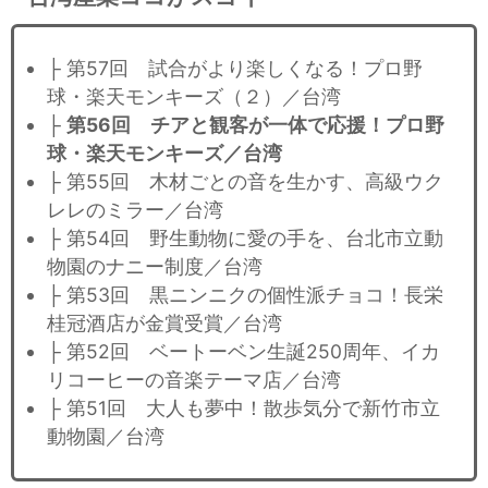
├ 第57回 試合がより楽しくなる！プロ野
球・楽天モンキーズ（２）／台湾
├
第56回 チアと観客が一体で応援！プロ野
球・楽天モンキーズ／台湾
├ 第55回 木材ごとの音を生かす、高級ウク
レレのミラー／台湾
├ 第54回 野生動物に愛の手を、台北市立動
物園のナニー制度／台湾
├ 第53回 黒ニンニクの個性派チョコ！長栄
桂冠酒店が金賞受賞／台湾
├ 第52回 ベートーベン生誕250周年、イカ
リコーヒーの音楽テーマ店／台湾
├ 第51回 大人も夢中！散歩気分で新竹市立
動物園／台湾