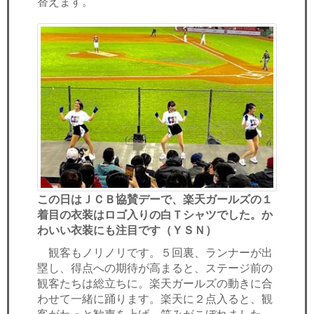
替えます。
この日はＪＣＢ協賛デーで、楽天ガールズの１
着目の衣装はロゴ入りの白Ｔシャツでした。か
わいい衣装にも注目です（ＹＳＮ）
観客もノリノリです。５回裏、ランナーが出
塁し、得点への期待が高まると、ステージ前の
観客たちは総立ちに。楽天ガールズの動きに合
わせて一緒に踊ります。楽天に２点入ると、観