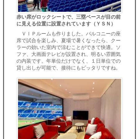
赤い席がロックシートで、三塁ベースが目の前
に見える位置に設置されています（ＹＳＮ）
ＶＩＰルームも作りました。バルコニーの座
席で試合を楽しみ、夏場で暑くなったら、クー
ラーの効いた室内で涼むことができて快適。ソ
ファ、大画面テレビが設置され、明るい雰囲気
の内装です。年単位だけでなく、１日単位での
貸し出しが可能で、接待にもピッタリですね。