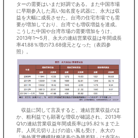
ターの需要はいまだ好調である。また中国市場
に早期参入した高い知名度を武器に、永大は収
益を大幅に成長させた。台湾の住宅市場でも需
要が増加しており、台湾でも増収増益を達成。
こうした中国や台湾市場の需要増加をうけ、
2013年1〜5月、永大の連結営業収益は年間成長
率41.88％増の73.68億元となった（表四参
照）。
収益に関して言及すると、連結営業収益のほ
か、粗利益でも顕著な増収が確認され、2013年
Q1の連結営業収益年間成長率は95.82％まで上
昇。人民元切り上げの追い風も受け、永大の
「海外運営機構財務諸表の為替差額」は赤字か