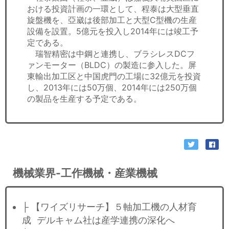
おける投資計画の一環として、程泰は大型垂直
旋盤機を、亞崴は後部加工と大型C型機の生産
設備を設置。5億元を投入し2014年には竣工予
定である。
瑞智精密は中鋼と連携し、ブラシレスDCフ
ァンモーター（BLDC）の製造に参入した。屏
東輸出加工区と中国虎門の工場に32億元を投資
し、2013年には50万個、2014年には250万個
の製品を生産する予定である。
機械業界-工作機械・産業機械
├ 【ワイズリサーチ】５軸加工機の人材育
成 デルキャム社は産学連携の深化へ