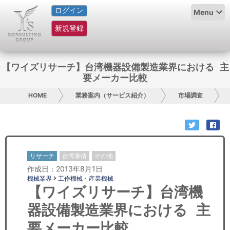
ログイン
HOME
Menu
新規登録
サービス紹介
コラム
【ワイズリサーチ】台湾機器設備製造業界における 主
要メーカー比較
グループ概要
HOME
業務案内（サービス紹介）
市場調査
採用情報
お問い合わせ
リサーチ
台湾事情
その他
日本人にPR
作成日：2013年8月1日
機械業界
工作機械・産業機械
コンサルティング
【ワイズリサーチ】台湾機
器設備製造業界における 主
リサーチ
要メーカー比較