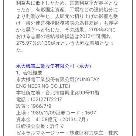
利益共に低下したため、営業利益率が赤字とな
ったが、有形固定資産、工場などの設備処分に
より利潤が生じ、人民元の切り上げの影響も受
け「海外運営機構財務諸表の為替差額」も赤字
から黒字へと転じた。その結果、2013年Q1に
おける志聖の連結最終損益は2012年同期比、
275.97％の1.39億元という大幅な増加となっ
た。
永大機電工業股份有限公司（永大）
1、会社概要
永大機電工業股份有限公司(YUNGTAY
ENGINEERING CO.,LTD)
本社所在地：台北市復興北路99号11階
電話：(02)27172217
設置：1966/7/9
上場：1989/11/09証券コード：1507
資本金：41.08億元（2013年7月）
取締役会会長：許作立
ゼネラルマネージャー：林進財有力株主：株式