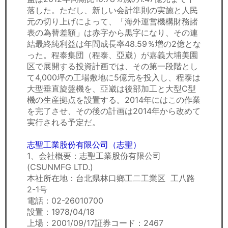
落した。ただし、新しい会計準則の実施と人民
元の切り上げによって、「海外運営機構財務諸
表の為替差額」は赤字から黒字になり、その連
結最終純利益は年間成長率48.59％増の2億とな
った。程泰集団（程泰、亞崴）が嘉義大埔美園
区で展開する投資計画では、その第一段階とし
て4,000坪の工場敷地に5億元を投入し、程泰は
大型垂直旋盤機を、亞崴は後部加工と大型C型
機の生産拠点を設置する。2014年にはこの作業
を完了させ、その後の計画は2014年から改めて
実行される予定だ。
志聖工業股份有限公司（志聖）
1、会社概要：志聖工業股份有限公司
(CSUNMFG LTD.)
本社所在地：台北県林口鄉工二工業区 工八路
2-1号
電話：02-26010700
設置：1978/04/18
上場：2001/09/17証券コード：2467