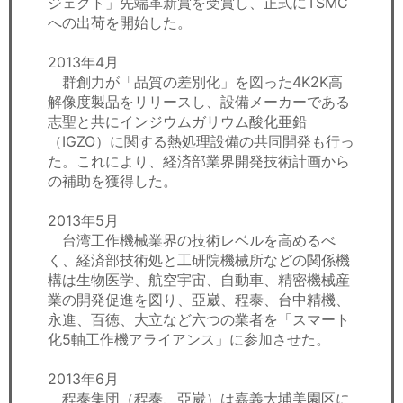
ジェクト」先端革新賞を受賞し、正式にTSMC
への出荷を開始した。
2013年4月
群創力が「品質の差別化」を図った4K2K高
解像度製品をリリースし、設備メーカーである
志聖と共にインジウムガリウム酸化亜鉛
（IGZO）に関する熱処理設備の共同開発も行っ
た。これにより、経済部業界開発技術計画から
の補助を獲得した。
2013年5月
台湾工作機械業界の技術レベルを高めるべ
く、経済部技術処と工研院機械所などの関係機
構は生物医学、航空宇宙、自動車、精密機械産
業の開発促進を図り、亞崴、程泰、台中精機、
永進、百徳、大立など六つの業者を「スマート
化5軸工作機アライアンス」に参加させた。
2013年6月
程泰集団（程泰、亞崴）は嘉義大埔美園区に