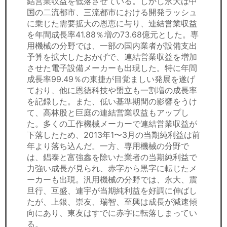
結営業収益を低落させている。しかし永大は中
国の二流都市、三流都市における開発ラッシュ
に乗じた需要拡大の恩恵に与り、連結営業収益
を年間成長率41.88％増の73.68億元とした。専
用機械の分野では、一部の国内業者が設備支出
予算を拡大したおかげで、連結営業収益を増加
させた電子設備メーカーも出現した。特に年間
成長率99.49％の東捷が目覚ましい発展を遂げ
ており、他に恩徳科技や盟立も一割増の成長率
を記録した。また、低い基準期間の影響をうけ
て、高林股と巨庭の連結営業収益もアップし
た。多くの工作機械メーカーで連結営業収益が
下落したため、2013年1〜3月の当期純利益は前
年より落ち込んだ。一方、専用機械の分野で
は、錩泰と富強鑫を除いた業者の当期純利益で
力強い成長が見られ、赤字から黒字に転じたメ
ーカーも出現。汎用機械の分野では、永大、震
旦行、互盛、連宇が当期純利益を好調に伸ばし
たが、上銀、崇友、瑞智、至興は成長が減速傾
向にあり、東友はすでに赤字に転落しまってい
る。