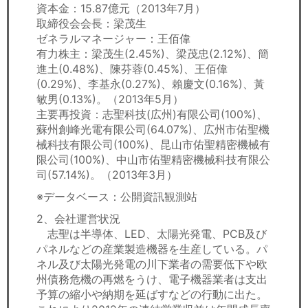
資本金：15.87億元（2013年7月）
取締役会会長：梁茂生
ゼネラルマネージャー：王佰偉
有力株主：梁茂生(2.45%)、梁茂忠(2.12%)、簡
進土(0.48%)、陳芬蓉(0.45%)、王佰偉
(0.29%)、李基永(0.27%)、賴慶文(0.16%)、黃
敏男(0.13%)。（2013年5月）
主要再投資：志聖科技(広州)有限公司(100%)、
蘇州創峰光電有限公司(64.07%)、広州市佑聖機
械科技有限公司(100%)、昆山市佑聖精密機械有
限公司(100%)、中山市佑聖精密機械科技有限公
司(57.14%)。（2013年3月）
※データベース：公開資訊観測站
2、会社運営状況
志聖は半導体、LED、太陽光発電、PCB及び
パネルなどの産業製造機器を生産している。パ
ネル及び太陽光発電の川下業者の需要低下や欧
州債務危機の再燃をうけ、電子機器業者は支出
予算の縮小や納期を延ばすなどの行動に出た。