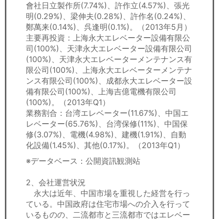
會社日立製作所(7.74%)、許作立(4.57%)、張光
明(0.29%)、梁伸夫(0.28%)、許作名(0.24%)、
鄭萬来(0.14%)、呉逢明(0.1%)。（2013年5月）
主要再投資：上海永大エレベーター設備有限公
司(100%)、天津永大エレベーター設備有限公司
(100%)、天津永大エレベーターメンテナンス有
限公司(100%)、上海永大エレベーターメンテナ
ンス有限公司(100%)、成都永大エレベーター設
備有限公司(100%)、上海吉億電機有限公司
(100%)。（2013年Q1）
業務割合：台湾エレベーター(11.67%)、中国エ
レベーター(65.76%)、台湾保修(11%)、中国保
修(3.07%)、電機(4.98%)、建機(1.91%)、自動
化設備(1.45%)、其他(0.17%)。（2013年Q1）
※データベース：公開資訊観測站
2、会社運営状況
永大は近年、中国市場を重視した経営を行っ
ている。中国政府は住宅市場への介入を行って
いるものの、二流都市と三流都市ではエレベー