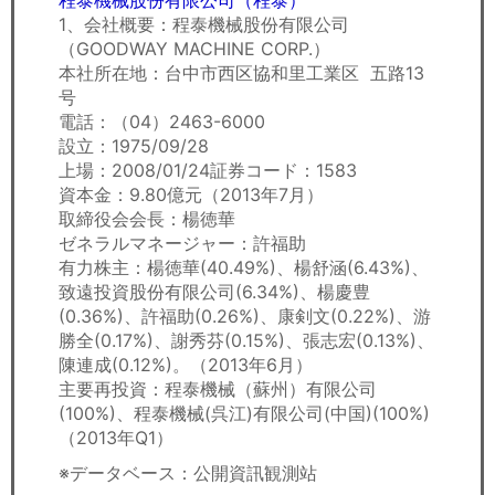
程泰機械股份有限公司（程泰）
1、会社概要：程泰機械股份有限公司
（GOODWAY MACHINE CORP.）
本社所在地：台中市西区協和里工業区 五路13
号
電話：（04）2463-6000
設立：1975/09/28
上場：2008/01/24証券コード：1583
資本金：9.80億元（2013年7月）
取締役会会長：楊徳華
ゼネラルマネージャー：許福助
有力株主：楊徳華(40.49%)、楊舒涵(6.43%)、
致遠投資股份有限公司(6.34%)、楊慶豊
(0.36%)、許福助(0.26%)、康剣文(0.22%)、游
勝全(0.17%)、謝秀芬(0.15%)、張志宏(0.13%)、
陳連成(0.12%)。（2013年6月）
主要再投資：程泰機械（蘇州）有限公司
(100%)、程泰機械(呉江)有限公司(中国)(100%)
（2013年Q1）
※データベース：公開資訊観測站