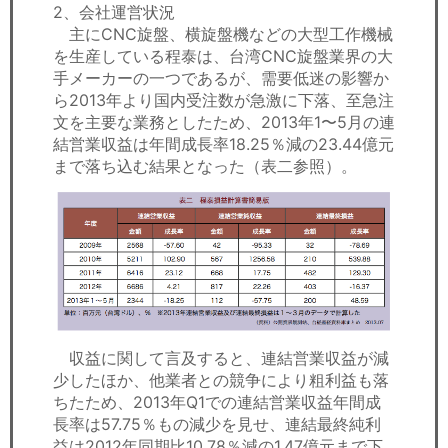
2、会社運営状況
主にCNC旋盤、横旋盤機などの大型工作機械
を生産している程泰は、台湾CNC旋盤業界の大
手メーカーの一つであるが、需要低迷の影響か
ら2013年より国内受注数が急激に下落、至急注
文を主要な業務としたため、2013年1〜5月の連
結営業収益は年間成長率18.25％減の23.44億元
まで落ち込む結果となった（表二参照）。
収益に関して言及すると、連結営業収益が減
少したほか、他業者との競争により粗利益も落
ちたため、2013年Q1での連結営業収益年間成
長率は57.75％もの減少を見せ、連結最終純利
益は2012年同期比10.78％減の1.47億元まで下