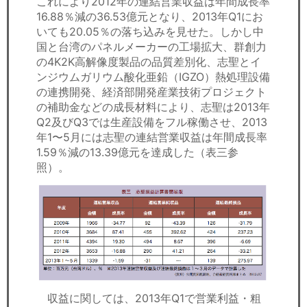
これにより2012年の連結営業収益は年間成長率
16.88％減の36.53億元となり、2013年Q1にお
いても20.05％の落ち込みを見せた。しかし中
国と台湾のパネルメーカーの工場拡大、群創力
の4K2K高解像度製品の品質差別化、志聖とイ
ンジウムガリウム酸化亜鉛（IGZO）熱処理設備
の連携開発、経済部開発産業技術プロジェクト
の補助金などの成長材料により、志聖は2013年
Q2及びQ3では生産設備をフル稼働させ、2013
年1〜5月には志聖の連結営業収益は年間成長率
1.59％減の13.39億元を達成した（表三参
照）。
収益に関しては、2013年Q1で営業利益・粗