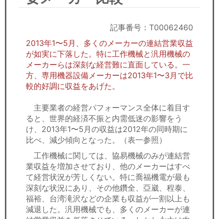
セミナー
経済ニュース
記事番号：T00062460
2013年1〜5月、多くのメーカーの連結営業収益
労務顧問
が如実に下落した。特に工作機械と汎用機械の
メーカーらは深刻な経営難に直面している。一
ＩＴ
方、専用機器設備メーカーは2013年1〜3月で比
較的好調に収益をあげた。
飲食店情報
主要業者の経営パフォーマンス全体に着目す
ると、世界的経済不振と内需低迷の影響をう
け、2013年1〜5月の収益は2012年の同時期に
比べ、減少傾向となった。（表一参照）
工作機械に関しては、協易機械のみが連結営
業収益を増加させており、他のメーカーはすべ
て経営状況が芳しくない。特に喬福機電が最も
深刻な状況にあり、その他鑽全、亞崴、程泰、
福裕、台湾滝沢などの企業も収益が一割以上も
減退した。汎用機械でも、多くのメーカーが連