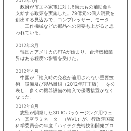
2012年1月
政府が省エネ家電に対し6億元もの補助金を
支給する政策を実施した。79億元の個人消費を
創出する見込みで、コンプレッサー、モータ
ー、工作機械などの部品への需要も上がると思
われている。
2012年3月
韓国とアメリカのFTAが始まり、台湾機械業
界はある程度の影響を受けた。
2012年4月
中国が「輸入時の免税が適用されない重要技
術、設備及び製品目録（2012年訂正版）」を公
表し、多くの機器設備の輸入で優遇措置がなく
なった。
2012年8月
志聖が開発した3D ICパッケージング用ウェ
ハー真空ラミネーター（WVL）が、行政院国家
科学委員会の年度「ハイテク先端技術開発プロ