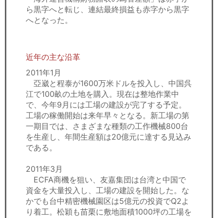
ら黒字へと転じ、連結最終損益も赤字から黒字
へとなった。
近年の主な沿革
2011年1月
亞崴と程泰が1600万米ドルを投入し、中国呉
江で100畝の土地を購入。現在は整地作業中
で、今年9月には工場の建設が完了する予定。
工場の稼働開始は来年早々となる。新工場の第
一期目では、さまざまな種類の工作機械800台
を生産し、年間生産額は20億元に達する見込み
である。
2011年3月
ECFA商機を狙い、友嘉集団は台湾と中国で
資金を大量投入し、工場の建設を開始した。な
かでも台中精密機械園区は5億元の投資でQ2よ
り着工。松穎も苗栗に敷地面積1000坪の工場を