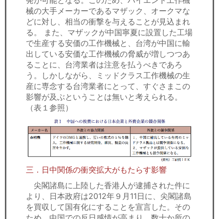
発が可能となる。このため、ハイエンド工作機
械の大手メーカーであるマザック、オークマな
どに対し、相当の衝撃を与えることが見込まれ
る。 また、マザックが中国寧夏に設置した工場
で生産する安価の工作機械と、台湾が中国に輸
出している安価な工作機械の脅威が増しつつあ
ることに、台湾業者は注意を払うべきであろ
う。しかしながら、ミッドクラス工作機械の生
産に専念する台湾業者にとって、すぐさまこの
影響が及ぶということは無いと考えられる。
（表１参照）
三．日中関係の衝突拡大がもたらす影響
尖閣諸島に上陸した香港人が逮捕された件に
より、日本政府は2012年９月11日に、尖閣諸島
を買収して国有化にすることを宣言した。その
ため、中国での反日感情が高まり、数十か所の