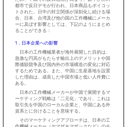
都市で反日デモが行われ、日本商品もボイコッ
トされた。日中の対立関係が深刻化し続ける場
合、日本、台湾及び他の国の工作機械にメーカ
ーに及ぼす影響としては、下記のようにまとめ
ることができる：
1．日本企業への影響
日本の工作機械業者が海外展開した目的は、
急激な円高がもたらす輸出上のデメリットや国
際価額競争及び国内外の市場構造の変化に対応
するためである。また、中国に生産基地を設置
した理由は、成長した中国市場と低い人件費に
ある。
日本の工作機械メーカーが中国で展開するマ
ーケティング戦略は「二元化」であり、これは
取引先を中国のローカル企業と、中国にある外
資系とに分けることを意味する。
そのマーケティングアプローチは、日本の工
作機械メーカー（ヤマザキマザックなど）のチ