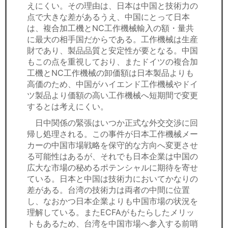
えにくい。その理由は、日本は中国と技術力の
点で大きな差があるうえ、中国にとって日本
は、複合加工機とNC工作機械輸入の額・量共
に最大の相手国だからである。工作機械は生産
財であり、製品品質と安定性が要となる。中国
もこの点を重視しており、またドイツの複合加
工機とNC工作機械の卸価額は日本製品よりも
高価のため、中国がハイエンド工作機械やドイ
ツ製品より価額の高い工作機械へ短期間で変更
するとは考えにくい。
日中関係の緊張はいつか正式な外交交渉に回
帰し処理される。この事件が日本工作機械メー
カーの中国市場戦略を保守的な方向へ変更させ
る可能性はあるが、それでも日本企業は中国の
広大な市場の秘めるポテンシャルに期待を寄せ
ている。日本と中国は技術力においてかなりの
差がある。台湾の技術力は両者の中間に位置
し、なおかつ日本企業よりも中国市場の状況を
理解している。またECFAがもたらしたメリッ
トもあるため、台湾を中国市場へ参入する前哨