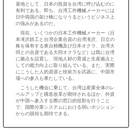
基地として、日本の投資を台湾に呼び込むのに
有利である。即ち、台湾工作機械メーカーには
日中両国の架け橋になりうるというビジネス上
の強みがあるのだ。
現在、いくつかの日本工作機械メーカー（日
本滝沢鉄工と台湾企業合資の台湾滝沢、日立の
株を保有する東台精機及び日本オクラ、台湾大
同との合資である大同オクラなど）は既に台湾
に拠点を設置し、現地人材の育成と生産拠点と
しての能力向上に取り組んでいる。また、実際
にこうした人的資源と技術力を武器に、中国市
場への参入も果たしている。
こうした機会に乗じて、台湾は産業全体のレ
ベルアップと構造改革が期待されるほか、外資
が中国へ参入する際の窓口的役割を行うこと
で、国際分業システムにおける弱いポジション
からの脱却も期待できる。