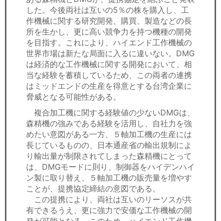
した。今後両社は互いの5％の株を購入し、工
作機械に関する研究開発、購買、製造などの長
所を生かし、更に高い競争力を持つ機種の開発
を目指す。これにより、ハイエンド工作機械の
世界市場は新たな局面に入るに違いない。DMG
は経済的な工作機械に関する開発において、相
当な経験を蓄積しているため、この両者の連携
はミッドエンドの生産を得意とする台湾企業に
脅威となる可能性がある。
複合加工機に関する経験値の少ないDMGは、
森精機の強みである経験を活用し、自社力を強
めたい意図がある一方、５軸加工機の生産には
長じているものの、日本通産省の輸出規制によ
り輸出量が制限されてしまった森精機にとって
は、DMGモードに則り、制御器をハイデンハイ
ン製に取り替え、５軸加工機の販売量を増やす
ことが、提携協定締結の意図である。
この提携により、両社は互いのリーソスが共
有できるうえ、更に強力で安価な工作機械の開