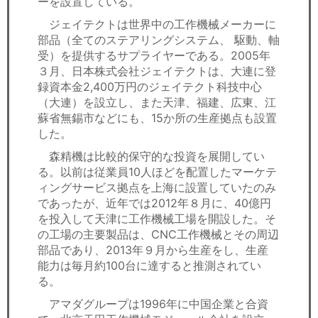
ーを設置している。
ジェイテクトは世界中の工作機械メーカーに
部品（全てのステアリングシステム、 駆動、軸
受）を提供するサプライヤーである。2005年
３月、日本株式会社ジェイテクトは、大連に登
録資本金2,400万円のジェイテクト科技中心
（大連）を設立し、また天津、福建、広東、江
蘇省無錫市などにも、15か所の生産拠点も設置
した。
森精機は比較的保守的な投資を展開してい
る。以前は従業員10人ほどを配置したマーケテ
ィングサービス拠点を上海に設置していたのみ
であったが、近年では2012年８月に、40億円
を投入して天津に工作機械工場を開設した。そ
の工場の主要製品は、CNC工作機械とその周辺
部品であり、2013年９月から生産をし、生産
能力は毎月約100台に達すると推測されてい
る。
アマダグループは1996年に中国企業と合資