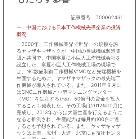
セミナー
経済ニュース
記事番号：T00062461
一．中国における日本工作機械先導企業の投資
労務顧問
概況
2000年、工作機械業界で世界一の規模を誇
ＩＴ
るヤマザキマザックが、中国の長城機械製造集
団と共同で、中国寧夏に小巨人工作機械会社を
飲食店情報
設立した。寧夏小巨人工作機械工場の現場で
は、NC数値制御工作機械やMCなど先端機械を
生産するために、ヤマザキマザックの最先端工
作機械が導入されている。また、2011年８月に
はCNC工作機械と小型マシニングセンター
（MC）を生産するため、50億円の資金を投入
することも発表した。その工場は2012年10月に
完成し、2013年からは大量生産を行えるように
なると推測され、生産能力は毎月約100台に達
するとも予想されている。また、ヤマザキマザ
ックは上海、広州、大連、北京にも技術センタ