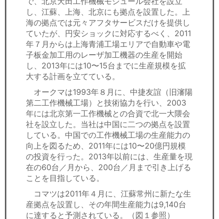
で、北京天田工作機械モジュール会社を設立
し、江蘇、上海、北京にも拠点を設置した。上
海の拠点では元々アフタサービスだけを提供し
ていたが、円安ショックに対応するべく、2011
年７月からは上海青浦工場エリアで自動車や電
子板金加工用のレーザ加工機器の生産を開始
し、2013年には10〜15台までに生産規模を拡
大する計画を立てている。
オークマは1993年８月に、中捷友誼（旧瀋陽
第二工作機械工場）と技術協力を行い、2003
年には北京第一工作機械との合資で北一大隈会
社を設立した。当社は中国に二つの拠点を設置
している。中国での工作機械工場の生産能力の
向上を図るため、2011年には10〜20億円規模
の投資を行った。2013年以前には、生産量を現
在の60台／月から、200台／月まで引き上げる
ことを目指している。
コマツは2011年４月に、江蘇常州に新たな生
産拠点を設置し、その年間生産能力は9,140台
に達すると予測されている。（図１参照）