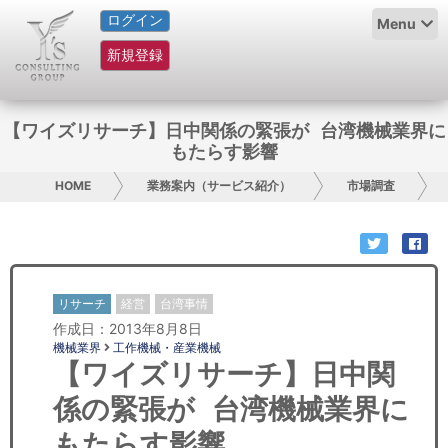
ログイン
HOME
Menu
新規登録
サービス紹介
コラム
【ワイズリサーチ】日中関係の緊張が 台湾機械業界に
もたらす影響
グループ概要
HOME
業務案内（サービス紹介）
市場調査
採用情報
お問い合わせ
リサーチ
経営
台湾事情
日本人にPR
作成日：2013年8月8日
機械業界
工作機械・産業機械
コンサルティング
【ワイズリサーチ】日中関
係の緊張が 台湾機械業界に
リサーチ
もたらす影響