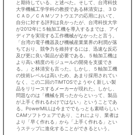
と期待している、と述べた。そして、台湾科技
大学機械工学学科の教授である林清安は、３Ｄ
ＣＡＤ／ＣＡＭソフトウエアの応用において、
自分に対する評判は良かったが、台湾科技大学
が2012年に５軸加工機を導入するまでは、アイ
ディアを実現する工作機械がなかったと言う。
「台湾の電子機器及び機械産業業界の利潤が落
ちており、競争力を維持するには、迅速な反応
及び更に良い製品が必要である。５軸加工機は
より高い精度のモジュールの開発を支援でき
る。」と林清安も言った。しかし、５軸加工機
の技術レベルは高いため、あまり採用されてい
なく、この二回のTIMTOSでようやく新しい製
品をリリースするメーカーが現れた。しかし、
問題なのは「機械を買ったからといって、製品
が上手く作れるわけではない」ということであ
る。PowerMILLは今まででもっとも素晴らしい
CAMソフトウェアであり、これにより、業者は
より「早く作れる」から「上手く作れる」とい
うステップに進化することができるという。