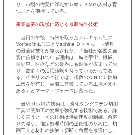
り、市場の需要に満たす５軸ＣＡＭの人材が育
つことを期待している。
産業需要の現状に応じる最新特許技術
当日の午後、特許を取ったデルキャム社の
Vortex旋風加工とMachine ＤＮＡルート処理
の最適化技術が発表された。「当社が各国の顧
客に信頼されている理由は、航空宇宙、機械、
自動車、医療などの業界にも製品が広まってお
り、数多くの活用経験を持っているからであ
る。イギリスの本社では、複数のＣＮＣ５軸加
工機を所有し、実際に営業している工場さえも
ある」とマーク・フォースは言った。
当Vortex特許技術は、炭化タングステン切削
工具の荒加工の効率を強化する技術である。詳
しく言うと、その技術は供給速度の制御、余盛
りの減少、推定処理時間の正確性のために、切
削工具と材料の接触（切断）角度を最適にし、