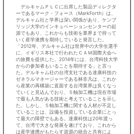
デルキャムＰＬＣに出席した製品ディレクタ
ーであるマーク・フォース（MarkForth）は、
デルキャム社と学界は深い関係があり、ケンブ
リッジ大学のインキュベーションセンターの起
源でもあり、これからも技術を業界まで持って
いく産学連携を期待していると発言した。
「2012年、デルキャム社は世界中の大学生選手
に、イギリス本社で行われたＣＡＭ国際大会へ
の旅費を提供した。2014年には、台湾科技大学
からの参加者もいることを期待する」と言っ
た。デルキャム社の台湾支社である達康科技の
ゼネラルマネージャーである林非凡は、これか
ら産業の再構築に直面する台湾業界は良くなっ
ていくと見込んでおり、５軸加工機は現在市場
で最も人気がある技術と考えていることを示し
た。しかし、５軸加工機に関する人材が不足し
ていることは、設備を投資している企業にとっ
て最大の障壁でもある。達康科技は20年渡っ
て、台湾で大きな発展を遂げており、これから
は産学連携がもたらす資源の統合と共有によ