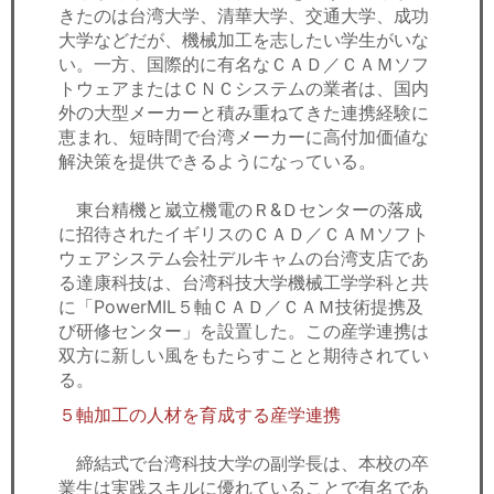
きたのは台湾大学、清華大学、交通大学、成功
大学などだが、機械加工を志したい学生がいな
い。一方、国際的に有名なＣＡＤ／ＣＡＭソフ
トウェアまたはＣＮＣシステムの業者は、国内
外の大型メーカーと積み重ねてきた連携経験に
恵まれ、短時間で台湾メーカーに高付加価値な
解決策を提供できるようになっている。
東台精機と崴立機電のＲ&Ｄセンターの落成
に招待されたイギリスのＣＡＤ／ＣＡＭソフト
ウェアシステム会社デルキャムの台湾支店であ
る達康科技は、台湾科技大学機械工学学科と共
に「PowerMIL５軸ＣＡＤ／ＣＡＭ技術提携及
び研修センター」を設置した。この産学連携は
双方に新しい風をもたらすことと期待されてい
る。
５軸加工の人材を育成する産学連携
締結式で台湾科技大学の副学長は、本校の卒
業生は実践スキルに優れていることで有名であ