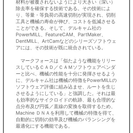
材料が被覆されないようにより大きい（深い）
除去率を確保する技術である。その技術によ
り、等量・等負荷の高速切削が実現され、切削
工具と機械の寿命が伸び、コストを低減させる
ことができる。そして、デルキャム社の
PowerMILL、FeatureCAM、PartMaker、
DentMILL、ArtCamなどのシリーズソフトウェ
アには、その技術が既に統合されている。
マークフォースは「似たような機能をリリー
スしているＣＡＤ／ＣＡＭソフトウェアベンダ
ーと比べ、機械の性能を十分に発揮させるよう
に、デルキャム社は機械の特徴をPowerMILLの
ソフトウェア評価に組み込ませ、ルートを生じ
させるようにしている」と強調した。それは最
も効率的なサイクロイドの軌跡、最も合理的な
点分布及び円弧／直線の変換を取得するため、
Machine ＤＮＡを利用して機械の特徴を得て、
自動的に切削の効率及び機械のバランシングを
最適化にする機能である。