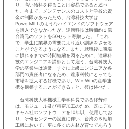
り、高い給料を得ることは容易であると述べ
た。今まで、メンテナンスのコストと学校の資
金の制限があったため、台湾科技大学は
PowerMILLのようなハイエンドのソフトウェア
を購入できなかったが、達康科技は時価約１億
台湾元のソフトを50セット寄贈した。「これ
で、学生に業界の需要により近い訓練をさせる
ことができるようになる。また、就職後に職場
に慣れるまでの時間短縮を図るために、達康科
技のエンジニアを講師として雇う。台湾科技大
学の卒業生は通常、すぐに上級エンジニアか各
部門の責任者になるため、達康科技にとっても
市場を拡大する好機であり、Win-Winの産学連
携を構築することができる」と、彼は述べた。
台湾科技大学機械工学学科長である修芳仲
は、モジュール及び精密加工のため、既にデル
キャム社のソフトウェアを10年以上使用してお
り、研修センターの設置に伴い、台湾の５軸加
工機において、更に多くの人材が育つであろう