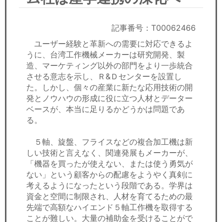
セミナー
経済ニュース
記事番号：T00062466
ユーザー経験と革新への需要に対応できるよ
労務顧問
うに、台湾工作機械メーカーは研究開発、製
造、マーケティング以外の部門をより一歩統合
ＩＴ
させる意志を示し、Ｒ&Ｄセンターを設置し
た。しかし、個々の産業に新たな応用技術の開
発とノウハウの形成に役に立つ人材とデーター
飲食店情報
ベースが、本当に足りるかどうかは問題であ
る。
５軸、旋盤、フライスなどの複合加工機は新
しい技術と言えなく、関連発展もメーカーが、
「機器を買ったが使えない、または使う勇気が
ない」という顧客からの配慮をようやく真剣に
考えるようになったという段階である。学界は
資金と空間に制限され、人材を育てるための最
先端で高額なハイエンド５軸工作機を取得する
ことが難しい。大量の補助金を受けることがで