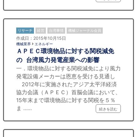
リサーチ
経営
台湾事情
機械ジャーナル会員
作成日：2015年10月15日
機械業界
エネルギー
ＡＰＥＣ環境物品に対する関税減免
の 台湾風力発電産業への影響
一．環境物品に対する関税減免により風力
発電設備メーカーは恩恵を受ける見通し
2012年に実施されたアジア太平洋経済
協力会議（ＡＰＥＣ）首脳会議において、
15年末まで環境物品に対する関税を５％
ま ……
続きを読む