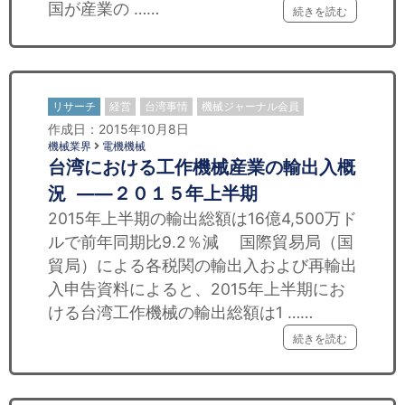
国が産業の ……
続きを読む
リサーチ
経営
台湾事情
機械ジャーナル会員
作成日：2015年10月8日
機械業界
電機機械
台湾における工作機械産業の輸出入概
況 ——２０１５年上半期
2015年上半期の輸出総額は16億4,500万ド
ルで前年同期比9.2％減 国際貿易局（国
貿局）による各税関の輸出入および再輸出
入申告資料によると、2015年上半期にお
ける台湾工作機械の輸出総額は1 ……
続きを読む