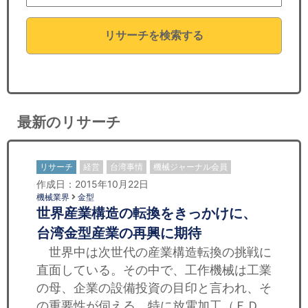
セミナー
リサーチを検索する
経済ニュース
労務顧問
ＩＴ
最新のリサーチ
飲食店情報
リサーチ
経営
台湾事情
機械ジャーナル会員
作成日：2015年10月22日
機械業界
金型
世界産業構造の転換をきっかけに、
台湾金型産業の再興に期待
世界中は次世代の産業構造転換の挑戦に
直面している。その中で、工作機械は工業
の母、企業の設備投資の目印と言われ、そ
の重要性が伺える。特に放電加工（ＥＤ