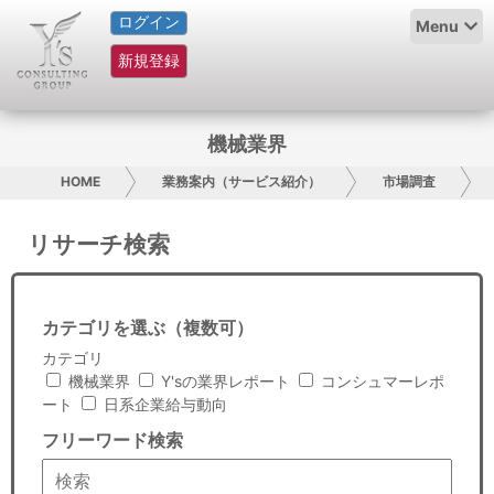
ログイン
HOME
Menu
新規登録
サービス紹介
コラム
機械業界
グループ概要
HOME
業務案内（サービス紹介）
市場調査
採用情報
リサーチ検索
お問い合わせ
カテゴリを選ぶ（複数可）
日本人にPR
カテゴリ
機械業界
Y'sの業界レポート
コンシュマーレポ
コンサルティング
ート
日系企業給与動向
フリーワード検索
リサーチ