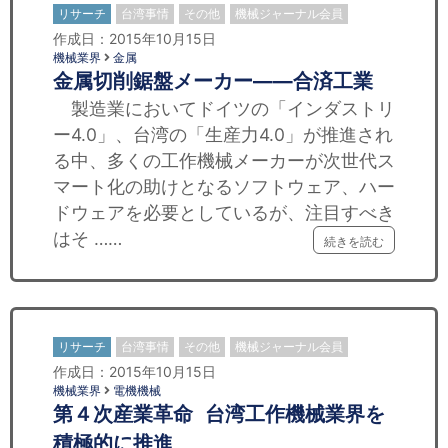
リサーチ
台湾事情
その他
機械ジャーナル会員
作成日：2015年10月15日
機械業界
金属
金属切削鋸盤メーカー——合済工業
製造業においてドイツの「インダストリ
ー4.0」、台湾の「生産力4.0」が推進され
る中、多くの工作機械メーカーが次世代ス
マート化の助けとなるソフトウェア、ハー
ドウェアを必要としているが、注目すべき
はそ ……
続きを読む
リサーチ
台湾事情
その他
機械ジャーナル会員
作成日：2015年10月15日
機械業界
電機機械
第４次産業革命 台湾工作機械業界を
積極的に推進