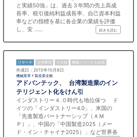
と実績50強」は、過去３年間の売上高成
長率、税引後純利益成長率、自己資本利益
率などの指標を基に各企業の業績を評価
し、安 ……
続きを読む
リサーチ
台湾事情
その他
機械ジャーナル会員
作成日：2015年10月8日
機械業界
製造業全般
アドバンテック、 台湾製造業のイン
テリジェント化をけん引
インダストリー４.０時代も地位保つ ド
イツの「インダストリー4.0」、米国の
「先進製造パートナーシップ（ＡＭ
Ｐ）」、中国の「中国製造2025（メー
ド・イン・チャイナ2025）」など世界各