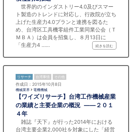
世界的のインダストリー4.0及びスマー
ト製造のトレンドに対応し、行政院が立ち
上げた生産力4.0プランと連携を図るた
め、台湾区工具機零組件工業同業公会（Ｔ
ＭＢＡ）は会員を招集し、８月13日に
「生産力4 ……
続きを読む
リサーチ
台湾事情
その他
作成日：2015年10月8日
機械業界
電機機械
【ワイズリサーチ】台湾工作機械産業
の業績と主要企業の概況 ——２０１
４年
雑誌『天下』が行った2014年における
台湾主要企業2,000社を対象にした「経営