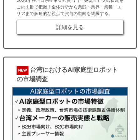
2026年在台日系企業春節賞与（年終獎金）支給状況を
この１冊で把握！全体分析から業態・業界・業種・エ
リアまで多角的な視点で賞与の動向を網羅する。
詳細を見る
台湾におけるAI家庭型ロボット
NEW
の市場調査