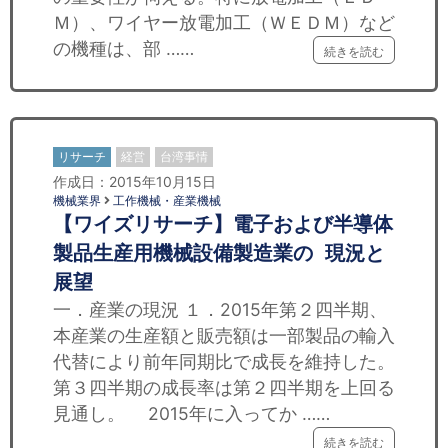
Ｍ）、ワイヤー放電加工（ＷＥＤＭ）など
の機種は、部 ……
続きを読む
リサーチ
経営
台湾事情
作成日：2015年10月15日
機械業界
工作機械・産業機械
【ワイズリサーチ】電子および半導体
製品生産用機械設備製造業の 現況と
展望
一．産業の現況 １．2015年第２四半期、
本産業の生産額と販売額は一部製品の輸入
代替により前年同期比で成長を維持した。
第３四半期の成長率は第２四半期を上回る
見通し。 2015年に入ってか ……
続きを読む