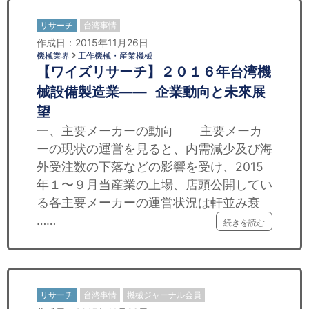
リサーチ
台湾事情
作成日：2015年11月26日
機械業界
工作機械・産業機械
【ワイズリサーチ】２０１６年台湾機
械設備製造業—— 企業動向と未來展
望
一、主要メーカーの動向 主要メーカ
ーの現状の運営を見ると、内需減少及び海
外受注数の下落などの影響を受け、2015
年１〜９月当産業の上場、店頭公開してい
る各主要メーカーの運営状況は軒並み衰
……
続きを読む
リサーチ
台湾事情
機械ジャーナル会員