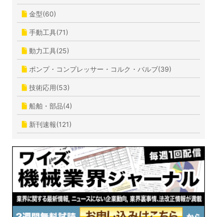
金型(60)
手動工具(71)
動力工具(25)
ポンプ・コンプレッサー・コルク・バルブ(39)
技術応用(53)
船舶・部品(4)
新刊速報(121)