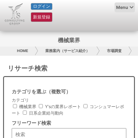
ログイン
HOME
Menu
新規登録
サービス紹介
コラム
機械業界
グループ概要
HOME
業務案内（サービス紹介）
市場調査
採用情報
リサーチ検索
お問い合わせ
カテゴリを選ぶ（複数可）
日本人にPR
カテゴリ
機械業界
Y'sの業界レポート
コンシュマーレポ
コンサルティング
ート
日系企業給与動向
フリーワード検索
リサーチ