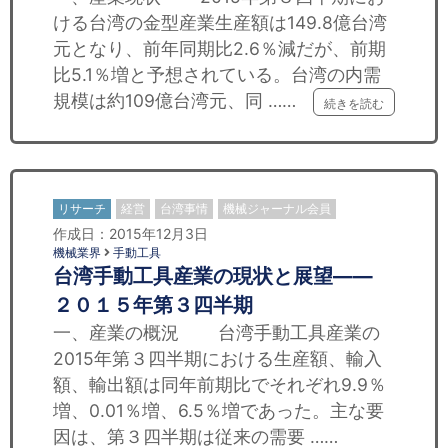
ける台湾の金型産業生産額は149.8億台湾
元となり、前年同期比2.6％減だが、前期
比5.1％増と予想されている。台湾の内需
規模は約109億台湾元、同 ……
続きを読む
リサーチ
経営
台湾事情
機械ジャーナル会員
作成日：2015年12月3日
機械業界
手動工具
台湾手動工具産業の現状と展望——
２０１５年第３四半期
一、産業の概況 台湾手動工具産業の
2015年第３四半期における生産額、輸入
額、輸出額は同年前期比でそれぞれ9.9％
増、0.01％増、6.5％増であった。主な要
因は、第３四半期は従来の需要 ……