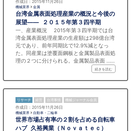
作成日：2015年11月26日
機械業界
金属
台湾金属表面処理産業の概況と今後の
展望—— ２０１５年第３四半期
一、産業概況 2015年第３四半期では台
湾金属表面処理産業の生産額は298億台湾
元であり、前年同期比で12.9%減となっ
た。同産業は塗覆面鋼板と金属製品表面処
理の２つに分けられる。金属製品表面 ……
続きを読む
リサーチ
経営
台湾事情
機械ジャーナル会員
作成日：2015年11月26日
機械業界
自動車・二輪車
世界市場占有率の２割を占める自転車
ハブ 久裕興業（Ｎｏｖａｔｅｃ）