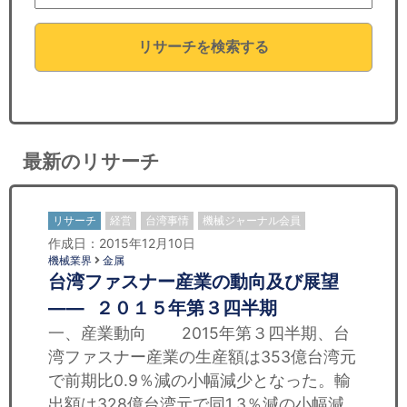
セミナー
リサーチを検索する
経済ニュース
労務顧問
ＩＴ
最新のリサーチ
飲食店情報
リサーチ
経営
台湾事情
機械ジャーナル会員
作成日：2015年12月10日
機械業界
金属
台湾ファスナー産業の動向及び展望
—— ２０１５年第３四半期
一、産業動向 2015年第３四半期、台
湾ファスナー産業の生産額は353億台湾元
で前期比0.9％減の小幅減少となった。輸
出額は328億台湾元で同1.3％減の小幅減