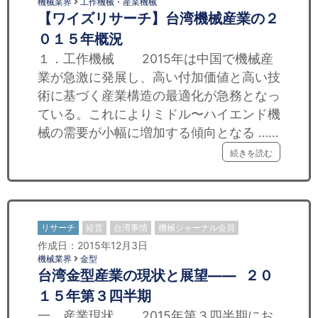
機械業界
工作機械・産業機械
【ワイズリサーチ】台湾機械産業の２
０１５年概況
１．工作機械 2015年は中国で機械産
業が急激に発展し、高い付加価値と高い技
術に基づく産業構造の最適化が急務となっ
ている。これによりミドル〜ハイエンド機
械の需要が小幅に増加する傾向となる ……
続きを読む
リサーチ
経営
台湾事情
機械ジャーナル会員
作成日：2015年12月3日
機械業界
金型
台湾金型産業の現状と展望—— ２０
１５年第３四半期
一、産業現状 2015年第３四半期にお