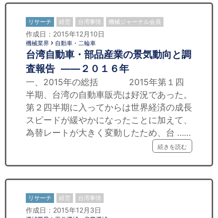
リサーチ
経営
台湾事情
機械ジャーナル会員
作成日：2015年12月10日
機械業界
自動車・二輪車
台湾自動車・部品産業の景気動向と調
査報告 ——２０１６年
一、2015年の総括 2015年第１四
半期、台湾の自動車販売は好況であった。
第２四半期に入ってからは世界経済の成長
スピードが緩やかになったことに加えて、
為替レートが大きく変動したため、台 ……
続きを読む
リサーチ
経営
台湾事情
作成日：2015年12月3日