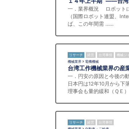
１４年上半期 ——台
一．業界概況 ロボットに
（国際ロボット連盟、Internat
ば、この年間需 ……
リサーチ
経営
台湾事情
機械ジ
機械業界
電機機械
台湾工作機械業界の産
一．円安の原因と今後の動
日本円は12年10月から下
理事会も量的緩和（ＱＥ）
リサーチ
経営
台湾事情
機械業界
自動車・二輪車