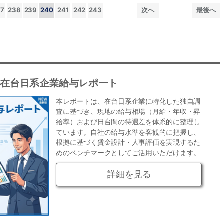
37
238
239
240
241
242
243
次へ
最後へ
年在台日系企業給与レポート
本レポートは、在台日系企業に特化した独自調
査に基づき、現地の給与相場（月給・年収・昇
給率）および日台間の待遇差を体系的に整理し
ています。自社の給与水準を客観的に把握し、
根拠に基づく賃金設計・人事評価を実現するた
めのベンチマークとしてご活用いただけます。
詳細を見る