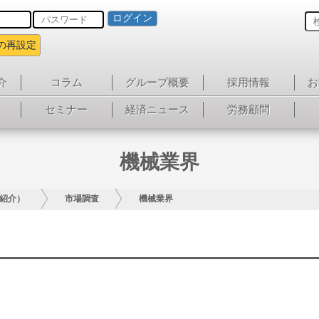
ログイン
の再設定
介
コラム
グループ概要
採用情報
お
セミナー
経済ニュース
労務顧問
機械業界
紹介）
市場調査
機械業界