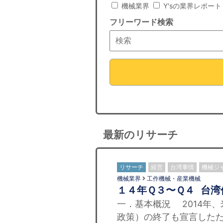
機械業界
Y'sの業界レポート
フリーワード検索
最新のリサーチ
リサーチ
経営
台湾事情
機械ジ
機械業界
工作機械・産業機械
１４年Ｑ３〜Ｑ４ 台
一．基本概況 2014年
政策）の終了も宣言した