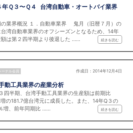
４年Ｑ３〜Ｑ４ 台湾自動車・オートバイ業界
想
期の業界概況 １．自動車業界 鬼月（旧暦７月）の
台湾自動車業界のオフシーズンとなるため、14年
額は第２四半期より後退した ……
続きを読む
作成日：2014年12月4日
ャーナル会員
湾手動工具業界の産業分析
第３四半期、台湾手動工具業界の生産額は前期比
％増の181.7億台湾元に成長した。また、14年Q３の
％増、前年同期比 ……
続きを読む