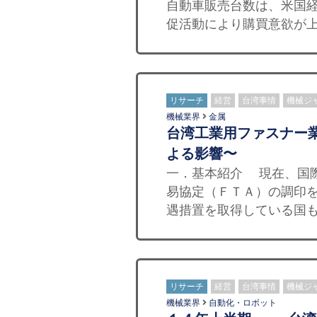
自動車販売台数は、米国
促活動により購買意欲が上向
リサーチ
経営
台湾事情
機械ジ
機械業界
金属
台湾工業用ファスナー
よる影響〜
一．基本紹介 現在、国
易協定（ＦＴＡ）の調印
遇措置を取得している国も
リサーチ
経営
台湾事情
機械ジ
機械業界
自動化・ロボット