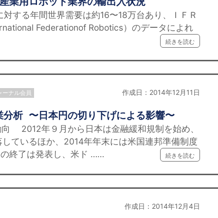
湾産業用ロボット業界の輸出入状況
対する年間世界需要は約16〜18万台あり、ＩＦＲ
ional Federationof Robotics）のデータによれ
続きを読む
作成日：2014年12月11日
ャーナル会員
業分析 〜日本円の切り下げによる影響〜
向 2012年９月から日本は金融緩和規制を始め、
落しているほか、2014年年末には米国連邦準備制度
の終了は発表し、米ド ……
続きを読む
作成日：2014年12月4日