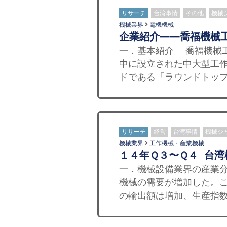
リサーチ
台湾事情
その他
機械
機械業界
電機機械
企業紹介——喬福機械
一．基本紹介 喬福機械工
中に設立された中大型工
ドである「ラウンドトップ
リサーチ
経営
台湾事情
機械ジ
機械業界
工作機械・産業機械
１４年Ｑ３〜Ｑ４ 台
一．機械設備業界の産業分
機械の需要が増加した。こ
の輸出額は増加、生産指数は