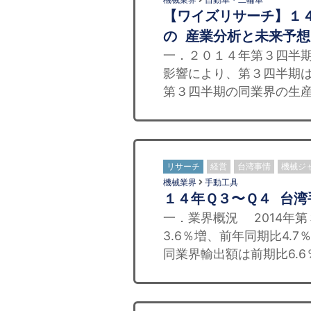
【ワイズリサーチ】１
の 産業分析と未来予
一．２０１４年第３四半
影響により、第３四半期は
第３四半期の同業界の生産
リサーチ
経営
台湾事情
機械ジ
機械業界
手動工具
１４年Ｑ３〜Ｑ４ 台
一．業界概況 2014年
3.6％増、前年同期比4.7
同業界輸出額は前期比6.6