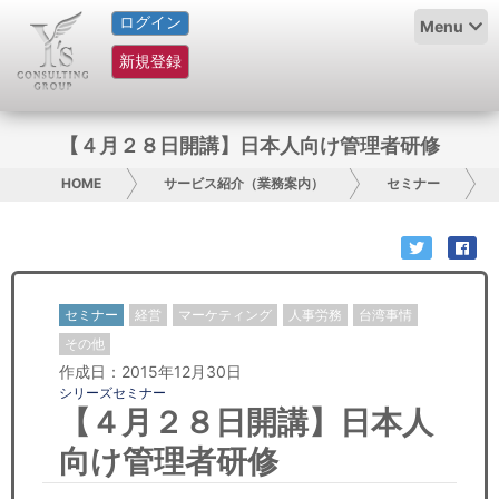
ログイン
HOME
Menu
新規登録
サービス紹介
コラム
【４月２８日開講】日本人向け管理者研修
グループ概要
HOME
サービス紹介（業務案内）
セミナー
採用情報
お問い合わせ
セミナー
経営
マーケティング
人事労務
台湾事情
日本人にPR
その他
作成日：2015年12月30日
シリーズセミナー
コンサルティング
【４月２８日開講】日本人
リサーチ
向け管理者研修