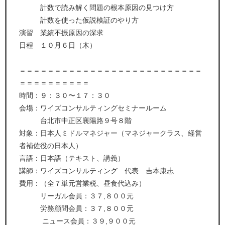
計数で読み解く問題の根本原因の見つけ方
計数を使った仮説検証のやり方
演習 業績不振原因の深求
日程 １０月６日（木）
＝＝＝＝＝＝＝＝＝＝＝＝＝＝＝＝＝＝＝＝＝＝＝＝＝＝
＝＝＝＝＝＝＝＝＝＝
時間：９：３０〜１７：３０
会場：ワイズコンサルティングセミナールーム
台北市中正区襄陽路９号８階
対象：日本人ミドルマネジャー（マネジャークラス、経営
者補佐役の日本人）
言語：日本語（テキスト、講義）
講師：ワイズコンサルティング 代表 吉本康志
費用：（全７単元営業税、昼食代込み）
リーガル会員：３７,８００元
労務顧問会員：３７,８００元
ニュース会員：３９,９００元