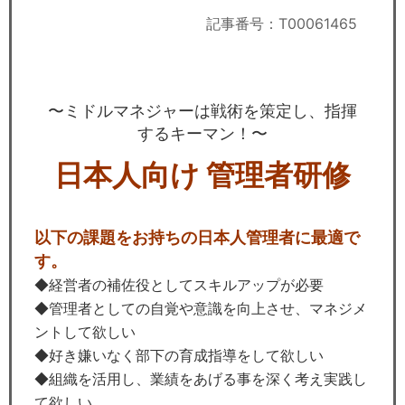
セミナー
記事番号：T00061465
経済ニュース
労務顧問
〜ミドルマネジャーは戦術を策定し、指揮
するキーマン！〜
ＩＴ
日本人向け 管理者研修
飲食店情報
以下の課題をお持ちの日本人管理者に最適で
す。
◆経営者の補佐役としてスキルアップが必要
◆管理者としての自覚や意識を向上させ、マネジメ
ントして欲しい
◆好き嫌いなく部下の育成指導をして欲しい
◆組織を活用し、業績をあげる事を深く考え実践し
て欲しい