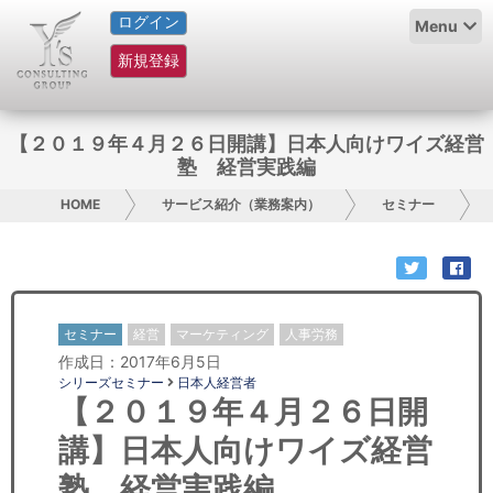
ログイン
HOME
Menu
新規登録
サービス紹介
コラム
【２０１９年４月２６日開講】日本人向けワイズ経営
塾 経営実践編
グループ概要
HOME
サービス紹介（業務案内）
セミナー
採用情報
お問い合わせ
セミナー
経営
マーケティング
人事労務
日本人にPR
作成日：2017年6月5日
シリーズセミナー
日本人経営者
コンサルティング
【２０１９年４月２６日開
講】日本人向けワイズ経営
リサーチ
塾 経営実践編