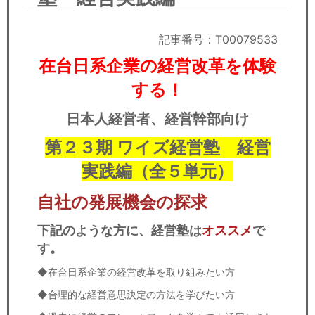
セミナー
経済ニュース
記事番号：T00079533
在台日系企業の経営改革を体験
労務顧問
する！
ＩＴ
日本人経営者、経営幹部向け
飲食店情報
第２３期 ワイズ経営塾 経営
実践編（全５単元）
自社の発展機会の探求
下記のような方に、経営塾は
オススメ
で
す。
◆在台日系企業の経営改革を取り組みたい方
◆合理的な経営意思決定の方法を学びたい方