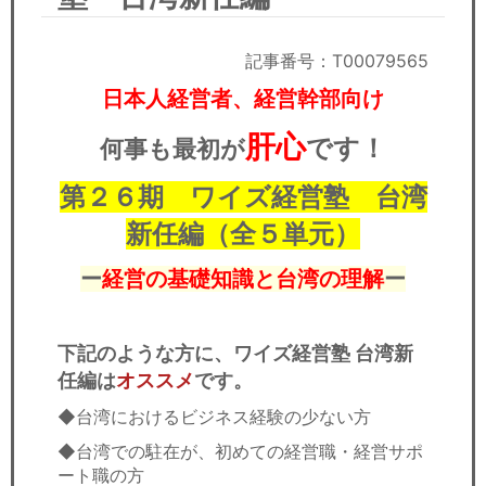
セミナー
経済ニュース
記事番号：T00079565
日本人経営者、経営幹部向け
労務顧問
肝心
です！
何事も最初が
ＩＴ
第２６期 ワイズ経営塾 台湾
飲食店情報
新任編（全５単元）
ー
経営の基礎知識と台湾の理解
ー
下記のような方に、ワイズ経営塾 台湾新
任編は
オススメ
です。
◆台湾におけるビジネス経験の少ない方
◆台湾での駐在が、初めての経営職・経営サポ
ート職の方