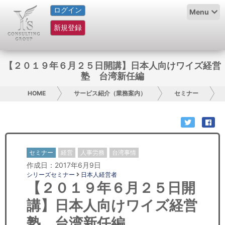
ログイン
HOME
Menu
新規登録
サービス紹介
コラム
【２０１９年６月２５日開講】日本人向けワイズ経営
塾 台湾新任編
グループ概要
HOME
サービス紹介（業務案内）
セミナー
採用情報
お問い合わせ
セミナー
経営
人事労務
台湾事情
日本人にPR
作成日：2017年6月9日
シリーズセミナー
日本人経営者
コンサルティング
【２０１９年６月２５日開
講】日本人向けワイズ経営
リサーチ
塾 台湾新任編