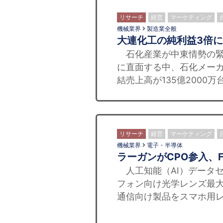
リサーチ
経営
マーケティング
機械業界
製造業全般
大連化工の純利益3倍
石化産業が中東情勢の緊
に直面する中、石化メーカ
結売上高が135億2000万
リサーチ
経営
マーケティング
機械業界
電子・半導体
ラーガンがCPO参入、
人工知能（AI）データ
フォン向け光学レンズ最
通信向け製品をスマホ用レ