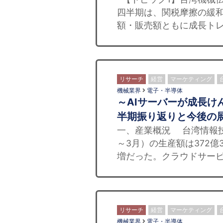
四半期は、関税摩擦の緩
額・販売額ともに成長トレ
リサーチ
経営
マーケティング
機械業界
電子・半導体
～AIサーバーが成長けん
半期振り返りと今後の
一、産業概況 台湾情報技術
～3月）の生産額は372億
増だった。クラウドサービ
リサーチ
経営
マーケティング
機械業界
電子・半導体