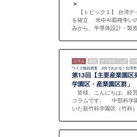
＞
【トピック１】 台湾テッ
を確立 米中AI覇権争い
みから、半導体設計・製造
コラム
経営
マーケティング
台
ワイズ独自調査 3分でわかる！台湾市
第13回【主要産業園区
学園区・産業園区群」
皆様、こんにちは。経営
コラムです。 中部科学園
いた新竹科学園区（竹科）