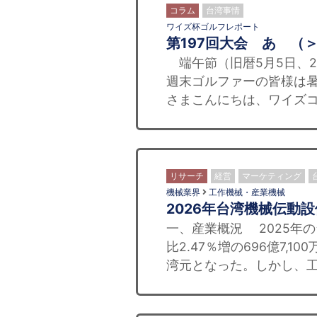
コラム
台湾事情
ワイズ杯ゴルフレポート
第197回大会 あゝ（
端午節（旧暦5月5日、2
週末ゴルファーの皆様は
さまこんにちは、ワイズコ
リサーチ
経営
マーケティング
機械業界
工作機械・産業機械
2026年台湾機械伝動
一、産業概況 2025年
比2.47％増の696億7,1
湾元となった。しかし、工