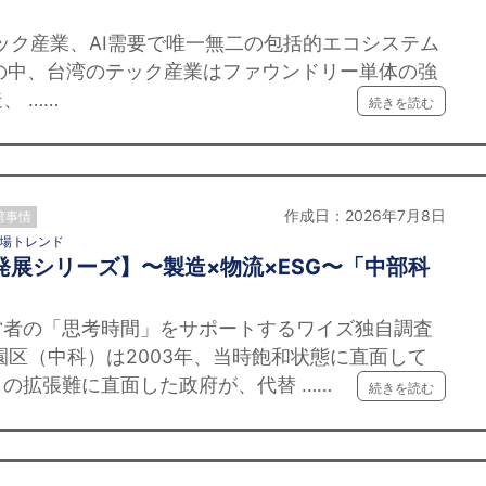
ク産業、AI需要で唯一無二の包括的エコシステム
の中、台湾のテック産業はファウンドリー単体の強
、 ……
続きを読む
作成日：2026年7月8日
湾事情
場トレンド
発展シリーズ】〜製造×物流×ESG〜「中部科
者の「思考時間」をサポートするワイズ独自調査
区（中科）は2003年、当時飽和状態に直面して
の拡張難に直面した政府が、代替 ……
続きを読む