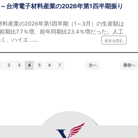
増～台湾電子材料産業の2026年第1四半期振り
料産業の2026年第1四半期（1～3月）の生産額は
、前期比7.7％増、前年同期比23.4％増だった。人工
く、ハイエ ……
続きを読む
2
3
4
5
6
7
次へ
最後へ