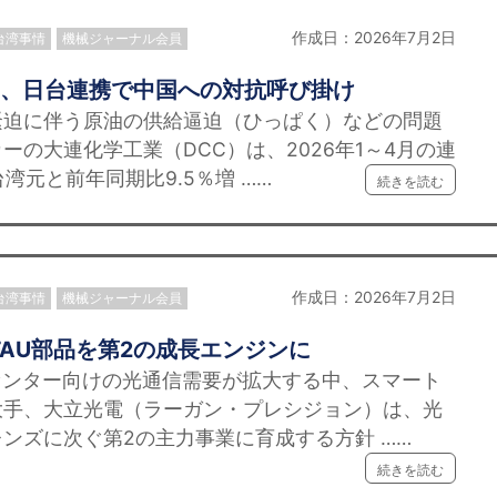
作成日：2026年7月2日
台湾事情
機械ジャーナル会員
に、日台連携で中国への対抗呼び掛け
迫に伴う原油の供給逼迫（ひっぱく）などの問題
ーの大連化学工業（DCC）は、2026年1～4月の連
台湾元と前年同期比9.5％増 ……
続きを読む
作成日：2026年7月2日
台湾事情
機械ジャーナル会員
FAU部品を第2の成長エンジンに
センター向けの光通信需要が拡大する中、スマート
大手、大立光電（ラーガン・プレシジョン）は、光
ンズに次ぐ第2の主力事業に育成する方針 ……
続きを読む