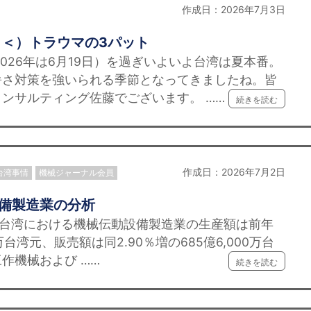
作成日：2026年7月3日
＞＜）トラウマの3パット
026年は6月19日）を過ぎいよいよ台湾は夏本番。
暑さ対策を強いられる季節となってきましたね。皆
ンサルティング佐藤でございます。 ……
続きを読む
作成日：2026年7月2日
台湾事情
機械ジャーナル会員
設備製造業の分析
の台湾における機械伝動設備製造業の生産額は前年
00万台湾元、販売額は同2.90％増の685億6,000万台
作機械および ……
続きを読む