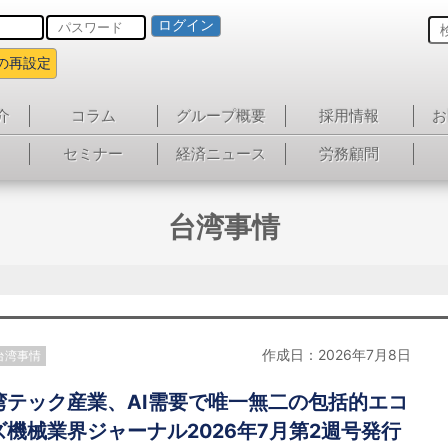
ログイン
の再設定
介
コラム
グループ概要
採用情報
お
セミナー
経済ニュース
労務顧問
台湾事情
作成日：2026年7月8日
台湾事情
湾テック産業、AI需要で唯一無二の包括的エコ
機械業界ジャーナル2026年7月第2週号発行