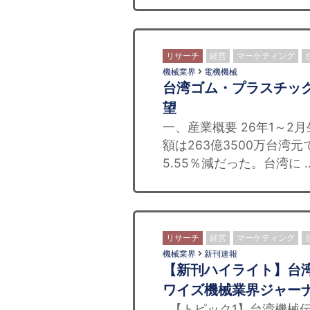
リサーチ
経営
マーケティング
機械業界
電機機械
台湾ゴム・プラスチック
望
一、産業概要 26年1～2
額は263億3500万台湾元
5.55％減だった。台湾に 
リサーチ
経営
マーケティング
機械業界
新刊速報
【新刊ハイライト】台
ワイズ機械業界ジャーナ
【トピック1】台湾機械伝