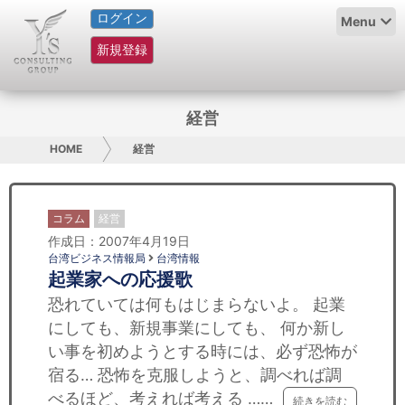
ログイン
HOME
Menu
新規登録
サービス紹介
コラム
経営
グループ概要
HOME
経営
採用情報
コラム
経営
お問い合わせ
作成日：2007年4月19日
台湾ビジネス情報局
台湾情報
起業家への応援歌
日本人にPR
恐れていては何もはじまらないよ。 起業
コンサルティング
にしても、新規事業にしても、 何か新し
い事を初めようとする時には、必ず恐怖が
リサーチ
宿る… 恐怖を克服しようと、調べれば調
べるほど、考えれば考える ……
続きを読む