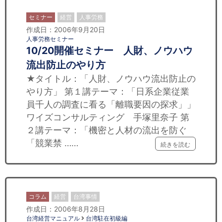
セミナー
経営
人事労務
作成日：2006年9月20日
人事労務セミナー
10/20開催セミナー 人財、ノウハウ
流出防止のやり方
★タイトル：「人財、ノウハウ流出防止の
やり方」 第１講テーマ：「日系企業従業
員千人の調査に看る「離職要因の探求」」
ワイズコンサルティング 手塚里奈子 第
２講テーマ：「機密と人材の流出を防ぐ
「競業禁 ……
続きを読む
コラム
経営
台湾事情
作成日：2006年8月28日
台湾経営マニュアル
台湾駐在初級編