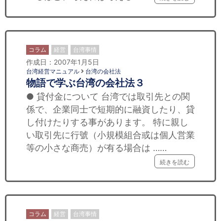
セミナー
経済ニュース
労務顧問
コラム
経営
台湾事情
作成日：2007年1月5日
台湾経営マニュアル
台湾の会社法
ＩＴ
物語で学ぶ台湾の会社法３
● 貸付金について 台湾では取引先との関
飲食店情報
係で、企業同士で短期的に融資したり、貸
し付けたりする事があります。 特に親し
い取引先に行號（小規模組合或は個人営業
等の小さな商売）が有る場合は ……
続きを読む
コラム
経営
台湾事情