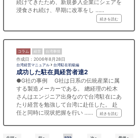
続けてきたため、新規参入企業にシェアを
浸食され続け、早期に改革をし ……
続きを読む
コラム
経営
台湾事情
作成日：2006年8月28日
台湾経営マニュアル
台湾駐在初級編
成功した駐在員経営者達2
●G社の事例 G社は日系の伝統産業に属
する製造メーカーである。 總経理の松木
さんはエンジニア出身なので台湾駐在にあ
たり経営を勉強して台湾に赴任した。 赴
任と同時に現状把握を行い ……
続きを読む