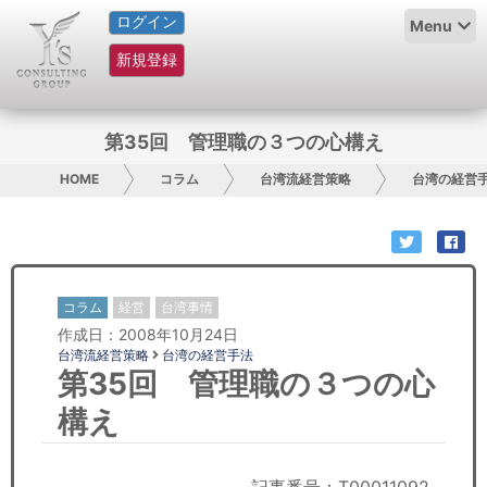
ログイン
HOME
Menu
新規登録
サービス紹介
コラム
第35回 管理職の３つの心構え
グループ概要
HOME
コラム
台湾流経営策略
台湾の経営
採用情報
お問い合わせ
コラム
経営
台湾事情
作成日：2008年10月24日
日本人にPR
台湾流経営策略
台湾の経営手法
第35回 管理職の３つの心
コンサルティング
構え
リサーチ