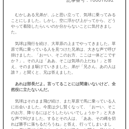
記事番号：T00011092
セミナー
むかしある兄弟が、ふと思い立って、気球に乗ってみる
経済ニュース
ことにしました。しかし、空に浮かび上がってから、どう
やって着陸したらいいのか分からないことに気付きまし
労務顧問
た。
ＩＴ
気球は飛行を続け、大草原の上までやってきました。草
原で馬に乗っている人を見つけた兄弟は、大きな声で呼び
掛けました。「おーい、そこのお方、ここは一体どこです
飲食店情報
か？」。その人は「ああ、そこは気球の上だね！」と答
え、そのまま駆けていきました。弟が「兄さん、あの人は
誰？」と聞くと、兄は答えました。
あれは部長だよ。言ってることには間違いないけど、全
然役に立たないんだ。
気球はそのまま飛び続け、また草原で馬に乗っている人
に出会いました。今度は少し賢くなって、「おーい、そこ
のお方、降りるにはどうしたらいいでしょうか？」と大き
な声で叫びました。するとその人は、「ああ、その縄を切
れば勝手に落ちるだろうね」と答え、行ってしまいまし