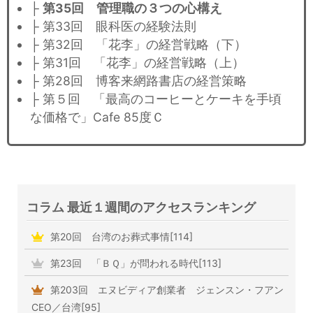
├
第35回 管理職の３つの心構え
├ 第33回 眼科医の経験法則
├ 第32回 「花李」の経営戦略（下）
├ 第31回 「花李」の経営戦略（上）
├ 第28回 博客来網路書店の経営策略
├ 第５回 「最高のコーヒーとケーキを手頃
な価格で」Cafe 85度Ｃ
コラム 最近１週間のアクセスランキング
第20回 台湾のお葬式事情[114]
第23回 「ＢＱ」が問われる時代[113]
第203回 エヌビディア創業者 ジェンスン・フアン
CEO／台湾[95]