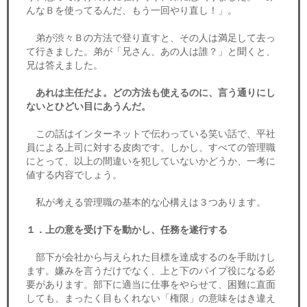
んなＢを使ってるんだ、もう一回やり直し！」。
弟が渋々Ｂの方法で登り直すと、その人は満足して去っ
て行きました。弟が「兄さん、あの人は誰？」と聞くと、
兄は答えました。
あれは主任だよ。どの方法も使えるのに、言う通りにし
ないとひどい目にあうんだ。
この話はインターネットで伝わっている笑い話で、平社
員による上司に対する皮肉です。しかし、すべての管理職
にとって、以上の間違いを犯していないかどうか、一考に
値する内容でしょう。
私が考える管理職の基本的な心構えは３つあります。
１．上の意を受け下を動かし、任務を遂行する
部下が会社から与えられた目標を達成するのを手助けし
ます。嫌みを言うだけでなく、上と下のパイプ役になる必
要があります。部下に適当に仕事をやらせて、困難に直面
しても、まったく目もくれない「権限」の意味をはき違え