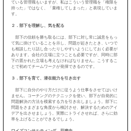
ている管理職もいますが、私はこういう管理職を「権限を
持った」ではなく、「棄権してしまった」と表現していま
す。
２．部下を理解し、気を配る
部下の信頼を勝ち取るには、部下に対し常に誠意をもっ
て気に掛けていることを示し、問題が起きたとき、いつで
も相談したり話し合ったりしやすいようにしておく必要が
あります。会社の立場に立つことも必要ですが、同時に部
下の置かれた立場も考えなければなりません。こうするこ
とで初めてチームワークが発揮できるのです。
３．部下を育て、潜在能力を引き出す
部下に自分のやり方だけに従うよう仕事をさせてはいけ
ません。コーチングのテクニックを使い、部下が自発的に
問題解決の方法を模索する力を引き出しましょう。部下に
問題をさまざまな角度から検討させ、解決するためのアイ
デアを出させましょう。実際にトライさせれば、さらに効
率を上げることができるでしょう。
ワイズコンサルティング 荘建中