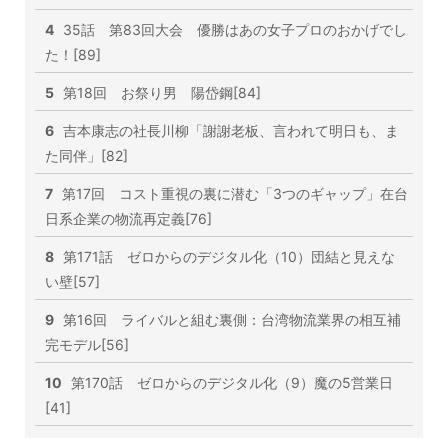
4
35話 第83回大会 優勝はあの女子プロのおかげでし
た！[89]
5
第18回 お祭り男 陽岱鋼[84]
6
吉本康志の社長川柳「謝謝老板、言われて明日も、ま
た同伴」[82]
7
第17回 コスト重視の裏に潜む「3つのギャップ」在台
日系企業の物流再定義[76]
8
第171話 ゼロからのデジタル化（10）団結と見えな
い壁[57]
9
第16回 ライバルと組む裏側：台湾物流業界の相互補
完モデル[56]
10
第170話 ゼロからのデジタル化（9）魔の5営業日
[41]