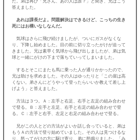
た。弟は再び「兄さん、あの人は誰？」と聞き、兄はこう
答えました。
あれは課長だよ。問題解決はできるけど、こっちの生き
死にはお構いなしなんだ。
気球はさらに飛び続けましたが、ついにガスがなくな
り、下降し始めました。目の前に切り立ったがけが迫って
きました。兄は素早く気球から飛び出しましたが、弟は気
球と一緒にがけの下まで落ちていってしまいました。
するとそこにまたも馬に乗った人が通りかかったので、
兄は助けを求めました。その人はゆったりと「この崖は高
くない。弟さんにどうやって登ったらいいか教えて差し上
げよう」と答えました。
方法は３つ。Ａ：左手と右足、右手と左足の組み合わせ
で登る。Ｂ：左手と左足、右手と右足の組み合わせで登
る。Ｃ：左手と右手、左足と右足の組み合わせで登る。
兄がこの人とどの方法がよいか話し合っていると、弟は
もうＡの方法で登り始めていました。その人は見つけるな
り、怒ってがけの方に駆け寄り、弟に怒鳴りました。「み