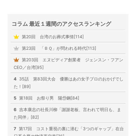
コラム 最近１週間のアクセスランキング
第20回 台湾のお葬式事情[114]
第23回 「ＢＱ」が問われる時代[113]
第203回 エヌビディア創業者 ジェンスン・フアン
CEO／台湾[95]
4
35話 第83回大会 優勝はあの女子プロのおかげでし
た！[89]
5
第18回 お祭り男 陽岱鋼[84]
6
吉本康志の社長川柳「謝謝老板、言われて明日も、ま
た同伴」[82]
7
第17回 コスト重視の裏に潜む「3つのギャップ」在台