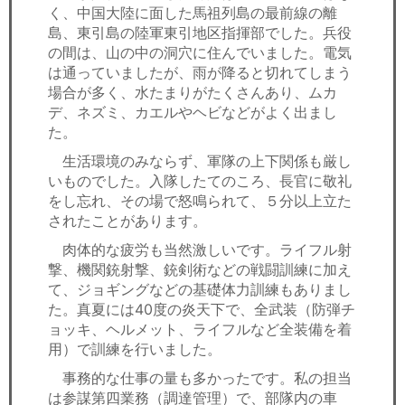
く、中国大陸に面した馬祖列島の最前線の離
島、東引島の陸軍東引地区指揮部でした。兵役
の間は、山の中の洞穴に住んでいました。電気
は通っていましたが、雨が降ると切れてしまう
場合が多く、水たまりがたくさんあり、ムカ
デ、ネズミ、カエルやヘビなどがよく出まし
た。
生活環境のみならず、軍隊の上下関係も厳し
いものでした。入隊したてのころ、長官に敬礼
をし忘れ、その場で怒鳴られて、５分以上立た
されたことがあります。
肉体的な疲労も当然激しいです。ライフル射
撃、機関銃射撃、銃剣術などの戦闘訓練に加え
て、ジョギングなどの基礎体力訓練もありまし
た。真夏には40度の炎天下で、全武装（防弾チ
ョッキ、ヘルメット、ライフルなど全装備を着
用）で訓練を行いました。
事務的な仕事の量も多かったです。私の担当
は参謀第四業務（調達管理）で、部隊内の車