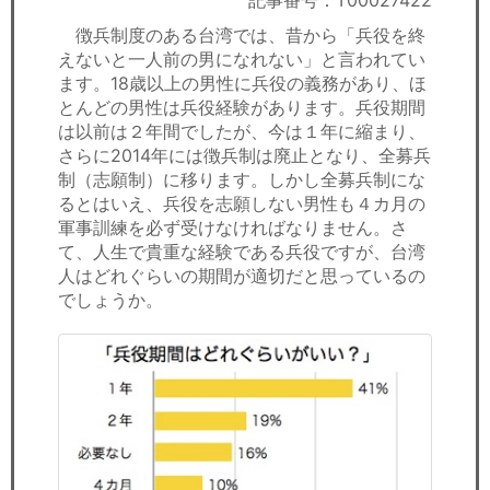
記事番号：T00027422
セミナー
徴兵制度のある台湾では、昔から「兵役を終
えないと一人前の男になれない」と言われてい
経済ニュース
ます。18歳以上の男性に兵役の義務があり、ほ
とんどの男性は兵役経験があります。兵役期間
労務顧問
は以前は２年間でしたが、今は１年に縮まり、
さらに2014年には徴兵制は廃止となり、全募兵
ＩＴ
制（志願制）に移ります。しかし全募兵制にな
るとはいえ、兵役を志願しない男性も４カ月の
飲食店情報
軍事訓練を必ず受けなければなりません。さ
て、人生で貴重な経験である兵役ですが、台湾
人はどれぐらいの期間が適切だと思っているの
でしょうか。