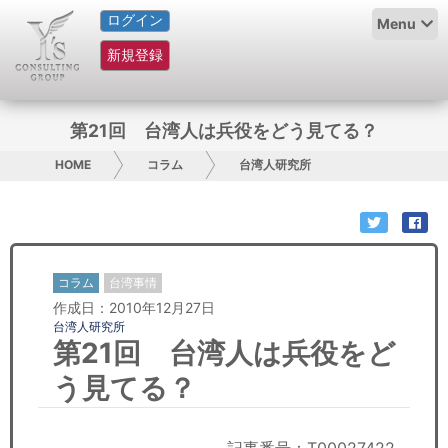
ログイン
HOME
Menu
新規登録
サービス紹介
コラム
第21回 台湾人は兵役をどう見てる？
グループ概要
HOME
コラム
台湾人研究所
採用情報
お問い合わせ
コラム
台湾事情
作成日：2010年12月27日
日本人にPR
台湾人研究所
第21回 台湾人は兵役をど
コンサルティング
う見てる？
リサーチ