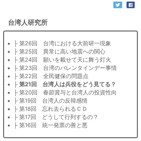
台湾人研究所
├ 第26回 台湾における大前研一現象
├ 第25回 異常に高い地震への関心
├ 第24回 願いを載せて天に舞う灯火
├ 第23回 台湾のバレンタインデー事情
├ 第22回 全民健保の問題点
├
第21回 台湾人は兵役をどう見てる？
├ 第20回 春節賞与と台湾人の投資性向
├ 第19回 台湾人の反韓感情
├ 第18回 忘れ去られるＣＤ
├ 第17回 どうして行列するの？
├ 第16回 統一発票の善と悪