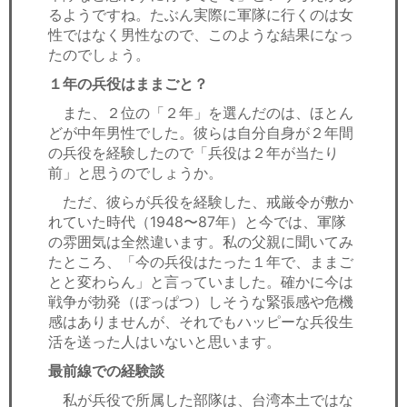
るようですね。たぶん実際に軍隊に行くのは女
性ではなく男性なので、このような結果になっ
たのでしょう。
１年の兵役はままごと？
また、２位の「２年」を選んだのは、ほとん
どが中年男性でした。彼らは自分自身が２年間
の兵役を経験したので「兵役は２年が当たり
前」と思うのでしょうか。
ただ、彼らが兵役を経験した、戒厳令が敷か
れていた時代（1948〜87年）と今では、軍隊
の雰囲気は全然違います。私の父親に聞いてみ
たところ、「今の兵役はたった１年で、ままご
とと変わらん」と言っていました。確かに今は
戦争が勃発（ぼっぱつ）しそうな緊張感や危機
感はありませんが、それでもハッピーな兵役生
活を送った人はいないと思います。
最前線での経験談
私が兵役で所属した部隊は、台湾本土ではな