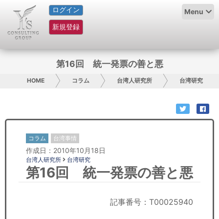
ログイン
HOME
Menu
新規登録
サービス紹介
コラム
第16回 統一発票の善と悪
グループ概要
HOME
コラム
台湾人研究所
台湾研究
採用情報
お問い合わせ
コラム
台湾事情
作成日：2010年10月18日
日本人にPR
台湾人研究所
台湾研究
第16回 統一発票の善と悪
コンサルティング
リサーチ
記事番号：T00025940