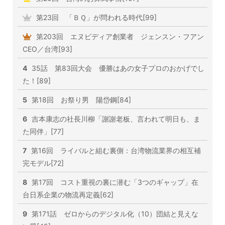
第23回 「ＢＱ」が問われる時代[99]
第203回 エヌビディア創業者 ジェンスン・フアン
CEO／台湾[93]
4
35話 第83回大会 優勝はあの女子プロのおかげでし
た！[89]
5
第18回 お祭り男 陽岱鋼[84]
6
吉本康志の社長川柳「謝謝老板、言われて明日も、ま
た同伴」[77]
7
第16回 ライバルと組む裏側：台湾物流業界の相互補
完モデル[72]
8
第17回 コスト重視の裏に潜む「3つのギャップ」在
台日系企業の物流再定義[62]
9
第171話 ゼロからのデジタル化（10）団結と見えな