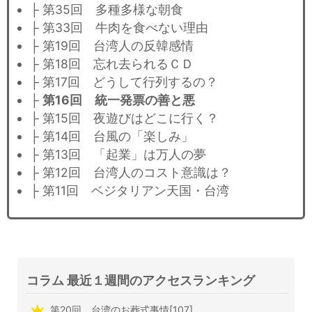
├ 第35回 多種多様な朝食
├ 第33回 牛肉を食べない理由
├ 第19回 台湾人の反韓感情
├ 第18回 忘れ去られるＣＤ
├ 第17回 どうして行列するの？
├
第16回 統一発票の善と悪
├ 第15回 夜遊びはどこに行く？
├ 第14回 台風の「楽しみ」
├ 第13回 「起業」は万人の夢
├ 第12回 台湾人のコスト意識は？
├ 第11回 ベジタリアン天国・台湾
コラム 最近１週間のアクセスランキング
第20回 台湾のお葬式事情[107]