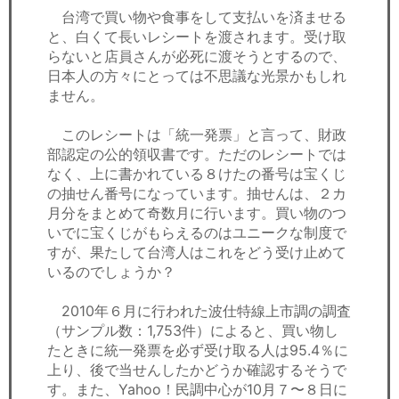
セミナー
台湾で買い物や食事をして支払いを済ませる
と、白くて長いレシートを渡されます。受け取
経済ニュース
らないと店員さんが必死に渡そうとするので、
日本人の方々にとっては不思議な光景かもしれ
労務顧問
ません。
ＩＴ
このレシートは「統一発票」と言って、財政
部認定の公的領収書です。ただのレシートでは
なく、上に書かれている８けたの番号は宝くじ
飲食店情報
の抽せん番号になっています。抽せんは、２カ
月分をまとめて奇数月に行います。買い物のつ
いでに宝くじがもらえるのはユニークな制度で
すが、果たして台湾人はこれをどう受け止めて
いるのでしょうか？
2010年６月に行われた波仕特線上市調の調査
（サンプル数：1,753件）によると、買い物し
たときに統一発票を必ず受け取る人は95.4％に
上り、後で当せんしたかどうか確認するそうで
す。また、Yahoo！民調中心が10月７〜８日に