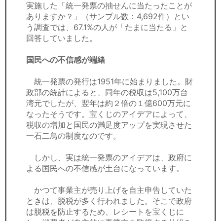
実施した「統一発票の抽せんに当たったことが
ありますか？」（サンプル数：4,692件）とい
う調査では、67.1%の人が「たまに当たる」と
回答していました。
国民への不信感が端緒
統一発票の発行は1951年に始まりました。財
政部の統計によると、同年の税収は5,100万台
湾元でしたが、翌年は約２倍の１億600万元に
なったそうです。宝くじのアイデアによって、
税収の増加と国民の満足度アップを実現させた
一石二鳥の制度なのです。
しかし、実は統一発票のアイデアは、政府に
よる国民への不信感が土台になっています。
かつて事業主が売り上げを自主申告していた
ときは、脱税が多く行われました。そこで政府
は脱税を防止するため、レシートを宝くじに