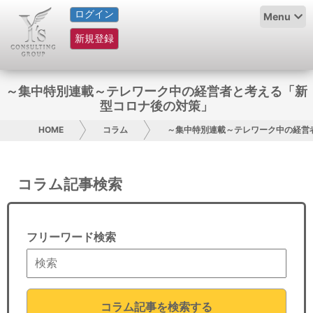
ログイン
HOME
Menu
新規登録
サービス紹介
コラム
～集中特別連載～テレワーク中の経営者と考える「新
型コロナ後の対策」
グループ概要
HOME
コラム
～集中特別連載～テレワーク中の経営
採用情報
コラム記事検索
お問い合わせ
日本人にPR
フリーワード検索
コンサルティング
リサーチ
コラム記事を検索する