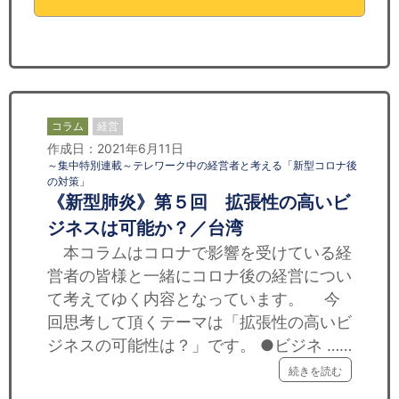
セミナー
経済ニュース
労務顧問
コラム
経営
ＩＴ
作成日：2021年6月11日
～集中特別連載～テレワーク中の経営者と考える「新型コロナ後
飲食店情報
の対策」
《新型肺炎》第５回 拡張性の高いビ
ジネスは可能か？／台湾
本コラムはコロナで影響を受けている経
営者の皆様と一緒にコロナ後の経営につい
て考えてゆく内容となっています。 今
回思考して頂くテーマは「拡張性の高いビ
ジネスの可能性は？」です。 ●ビジネ ……
続きを読む