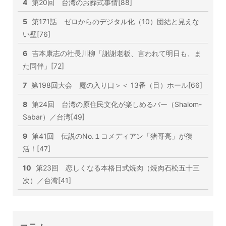
4
第20回 台湾のお葬式事情[88]
5
第171話 ゼロからのデジタル化（10）団結と見えな
い壁[76]
6
吉本康志の社長川柳「謝謝老板、言われて明日も、ま
た同伴」[72]
7
第198回大会 魔の入り口＞＜ 13番（目）ホール[66]
8
第24回 台湾の原住民文化が楽しめるバー（Shalom-
Sabar）／台湾[49]
9
第41回 伝説のNo.１コメディアン「猪哥亮」が復
活！[47]
10
第23回 恋しくなる本格日式焼肉（焼肉石松五十三
次）／台湾[41]