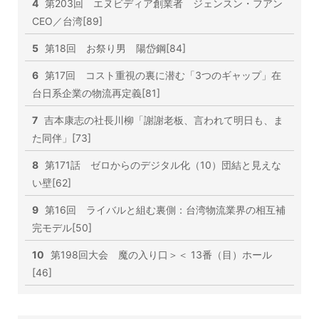
4
第203回 エヌビディア創業者 ジェンスン・フアン
CEO／台湾[89]
5
第18回 お祭り男 陽岱鋼[84]
6
第17回 コスト重視の裏に潜む「3つのギャップ」在
台日系企業の物流再定義[81]
7
吉本康志の社長川柳「謝謝老板、言われて明日も、ま
た同伴」[73]
8
第171話 ゼロからのデジタル化（10）団結と見えな
い壁[62]
9
第16回 ライバルと組む裏側：台湾物流業界の相互補
完モデル[50]
10
第198回大会 魔の入り口＞＜ 13番（目）ホール
[46]