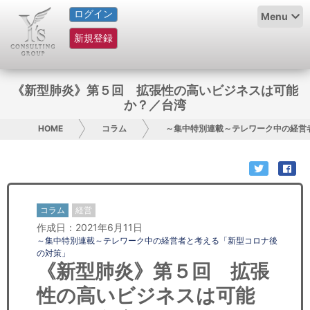
ログイン
HOME
Menu
新規登録
サービス紹介
コラム
《新型肺炎》第５回 拡張性の高いビジネスは可能
か？／台湾
グループ概要
HOME
コラム
～集中特別連載～テレワーク中の経営
採用情報
お問い合わせ
コラム
経営
日本人にPR
作成日：2021年6月11日
～集中特別連載～テレワーク中の経営者と考える「新型コロナ後
コンサルティング
の対策」
《新型肺炎》第５回 拡張
リサーチ
性の高いビジネスは可能