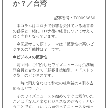
セミナー
か？／台湾
経済ニュース
記事番号：T00096666
労務顧問
本コラムはコロナで影響を受けている経営者
の皆様と一緒にコロナ後の経営について考えて
ゆく内容となっています。
ＩＴ
今回思考して頂くテーマは「拡張性の高いビ
飲食店情報
ジネスの可能性は？」です。
●ビジネスの拡張性
前々回にご紹介したワイズニュースは労務顧
問会員と合わせて「顧客非接触型」＋「ストッ
ク型」のビジネスです。
一時は両方合わせて弊社の粗利益の４割を占
めるほどでした。
そのワイズニュースを始めてすぐに気付いた
ことは「なんと楽なビジネスなのだろう」とい
うことです。（いつも頑張ってニュースを作っ