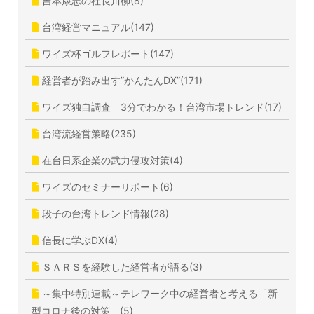
吉本康志の社長川柳(8)
台湾経営マニュアル(147)
ワイズ杯ゴルフレポート(147)
経営者が踏み出す”かんたんDX”(171)
ワイズ独自調査 3分でわかる！台湾市場トレンド(17)
台湾流経営策略(235)
在台日系企業の武力侵攻対策(4)
ワイズのセミナーリポート(6)
段子の台湾トレンド情報(28)
信長に学ぶDX(4)
ＳＡＲＳを経験した経営者が語る(3)
～集中特別連載～テレワーク中の経営者と考える「新
型コロナ後の対策」(5)