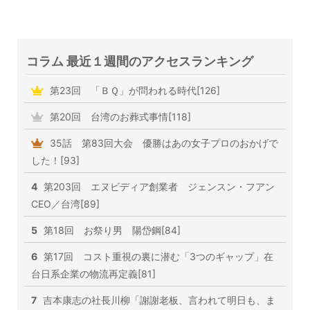
コラム 最近１週間のアクセスランキング
第23回 「ＢＱ」が問われる時代[126]
第20回 台湾のお葬式事情[118]
35話 第83回大会 優勝はあの女子プロのおかげで
した！[93]
4
第203回 エヌビディア創業者 ジェンスン・フアン
CEO／台湾[89]
5
第18回 お祭り男 陽岱鋼[84]
6
第17回 コスト重視の裏に潜む「3つのギャップ」在
台日系企業の物流再定義[81]
7
吉本康志の社長川柳「謝謝老板、言われて明日も、ま