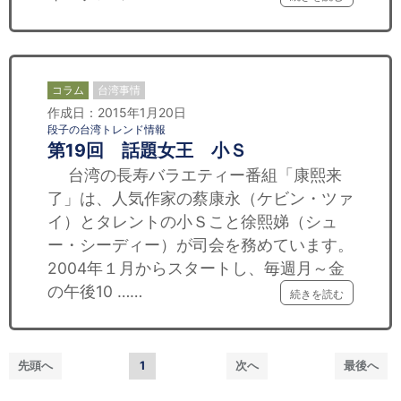
コラム
台湾事情
作成日：2015年1月20日
段子の台湾トレンド情報
第19回 話題女王 小Ｓ
台湾の長寿バラエティー番組「康熙来
了」は、人気作家の蔡康永（ケビン・ツァ
イ）とタレントの小Ｓこと徐熙娣（シュ
ー・シーディー）が司会を務めています。
2004年１月からスタートし、毎週月～金
の午後10 ……
続きを読む
先頭へ
1
次へ
最後へ