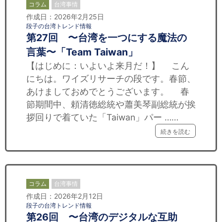
コラム
台湾事情
作成日：2026年2月25日
段子の台湾トレンド情報
第27回 〜台湾を一つにする魔法の
言葉〜「Team Taiwan」
【はじめに：いよいよ来月だ！】 こん
にちは。ワイズリサーチの段です。春節、
あけましておめでとうございます。 春
節期間中、頼清徳総統や蕭美琴副総統が挨
拶回りで着ていた「Taiwan」パー ……
続きを読む
コラム
台湾事情
作成日：2026年2月12日
段子の台湾トレンド情報
第26回 〜台湾のデジタルな互助