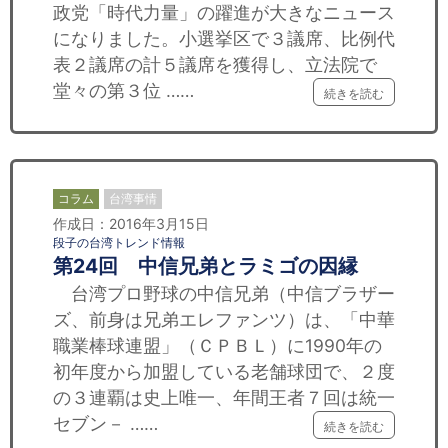
政党「時代力量」の躍進が大きなニュース
になりました。小選挙区で３議席、比例代
表２議席の計５議席を獲得し、立法院で
堂々の第３位 ……
続きを読む
コラム
台湾事情
作成日：2016年3月15日
段子の台湾トレンド情報
第24回 中信兄弟とラミゴの因縁
台湾プロ野球の中信兄弟（中信ブラザー
ズ、前身は兄弟エレファンツ）は、「中華
職業棒球連盟」（ＣＰＢＬ）に1990年の
初年度から加盟している老舗球団で、２度
の３連覇は史上唯一、年間王者７回は統一
セブン－ ……
続きを読む