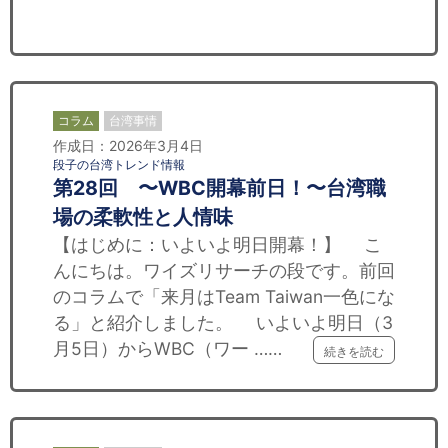
セミナー
経済ニュース
労務顧問
コラム
台湾事情
作成日：2026年3月4日
ＩＴ
段子の台湾トレンド情報
第28回 〜WBC開幕前日！〜台湾職
飲食店情報
場の柔軟性と人情味
【はじめに：いよいよ明日開幕！】 こ
んにちは。ワイズリサーチの段です。前回
のコラムで「来月はTeam Taiwan一色にな
る」と紹介しました。 いよいよ明日（3
月5日）からWBC（ワー ……
続きを読む