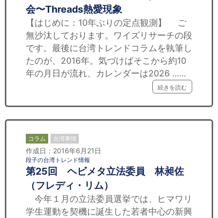
会〜Threads熱愛現象
【はじめに：10年ぶりの定点観測】 ご
無沙汰しております。ワイズリサーチの段
です。最後に台湾トレンドコラムを執筆し
たのが、2016年。気づけばそこから約10
年の月日が流れ、カレンダーは2026 ……
続きを読む
コラム
台湾事情
作成日：2016年6月21日
段子の台湾トレンド情報
第25回 ヘビメタ立法委員 林昶佐
（フレディ・リム）
今年１月の立法委員選挙では、ヒマワリ
学生運動を契機に誕生した若者中心の新興