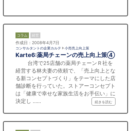
セミナー
経済ニュース
労務顧問
コラム
経営
作成日：2008年4月7日
ＩＴ
コンサルタントの企業カルテ
小売売上向上策
Karte6:薬局チェーンの売上向上策④
飲食店情報
台湾で25店舗の薬局チェーンＲ社を
経営する林夫妻の依頼で、「売上向上とな
る新コンセプトづくり」をテーマにした店
舗診断を行っていた。ストアーコンセプト
は「健康で幸せな家族生活をお手伝い」に
決定し ……
続きを読む