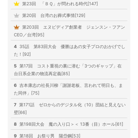
第23回 「ＢＱ」が問われる時代[147]
第20回 台湾のお葬式事情[129]
第203回 エヌビディア創業者 ジェンスン・フアン
CEO／台湾[95]
4
35話 第83回大会 優勝はあの女子プロのおかげでし
た！[92]
5
第17回 コスト重視の裏に潜む「3つのギャップ」在
台日系企業の物流再定義[85]
6
吉本康志の社長川柳「謝謝老板、言われて明日も、ま
た同伴」[75]
7
第171話 ゼロからのデジタル化（10）団結と見えない
壁[66]
8
第198回大会 魔の入り口＞＜ 13番（目）ホール[61]
9
第18回 お祭り男 陽岱鋼[53]