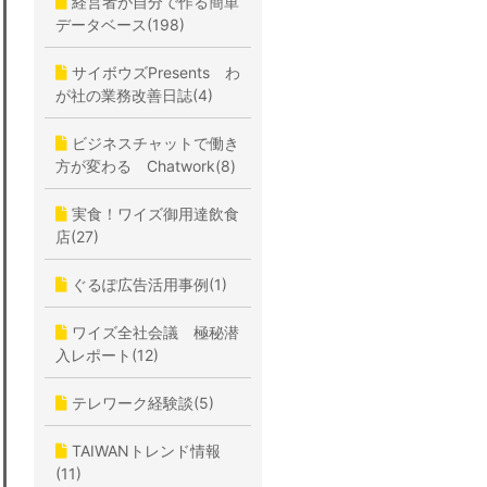
経営者が自分で作る簡単
データベース(198)
サイボウズPresents わ
が社の業務改善日誌(4)
ビジネスチャットで働き
方が変わる Chatwork(8)
実食！ワイズ御用達飲食
店(27)
ぐるぽ広告活用事例(1)
ワイズ全社会議 極秘潜
入レポート(12)
テレワーク経験談(5)
TAIWANトレンド情報
(11)