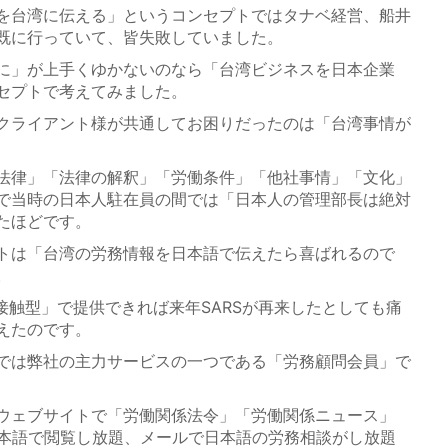
を台湾に伝える」というコンセプトではタナベ経営、船井
既に行っていて、皆失敗していました。
に」が上手くゆかないのなら「台湾ビジネスを日本企業
セプトで考えてみました。
クライアント様が共通してお困りだったのは「台湾事情が
法律」「法律の解釈」「労働条件」「他社事情」「文化」
で当時の日本人駐在員の間では「日本人の管理部長は絶対
たほどです。
トは「台湾の労務情報を日本語で伝えたら喜ばれるので
。
接触型」で提供できれば来年SARSが再来したとしても痛
えたのです。
では弊社の主力サービスの一つである「労務顧問会員」で
ウェブサイトで「労働関係法令」「労働関係ニュース」
日本語で閲覧し放題、メールで日本語の労務相談がし放題