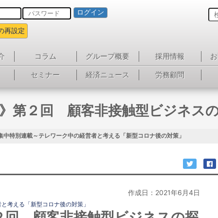
ログイン
の再設定
介
コラム
グループ概要
採用情報
お
セミナー
経済ニュース
労務顧問
》第２回 顧客非接触型ビジネス
集中特別連載～テレワーク中の経営者と考える「新型コロナ後の対策」
作成日：2021年6月4日
者と考える「新型コロナ後の対策」
２回 顧客非接触型ビジネスの探