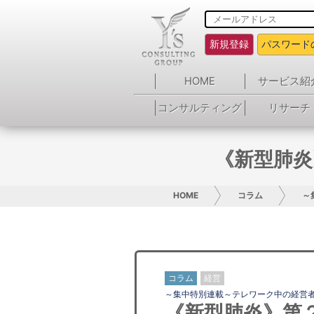
新規登録
パスワード
HOME
サービス紹
コンサルティング
リサーチ
《新型肺炎
HOME
コラム
～
コラム
経営
～集中特別連載～テレワーク中の経営
《新型肺炎》第