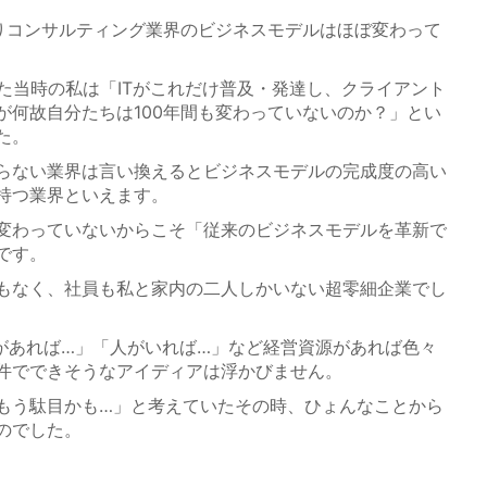
りコンサルティング業界のビジネスモデルはほぼ変わって
いた当時の私は「ITがこれだけ普及・発達し、クライアント
が何故自分たちは100年間も変わっていないのか？」とい
た。
らない業界は言い換えるとビジネスモデルの完成度の高い
持つ業界といえます。
変わっていないからこそ「従来のビジネスモデルを革新で
です。
もなく、社員も私と家内の二人しかいない超零細企業でし
あれば…」「人がいれば…」など経営資源があれば色々
件でできそうなアイディアは浮かびません。
う駄目かも…」と考えていたその時、ひょんなことから
のでした。