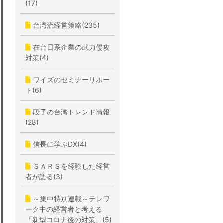
(17)
台湾流経営策略(235)
在台日系企業の武力侵攻
対策(4)
ワイズのセミナーリポー
ト(6)
段子の台湾トレンド情報
(28)
信長に学ぶDX(4)
ＳＡＲＳを経験した経営
者が語る(3)
～集中特別連載～テレワ
ーク中の経営者と考える
「新型コロナ後の対策」(5)