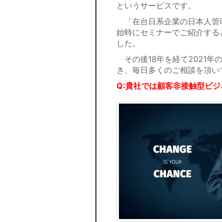
というサービスです。
「在台日系企業の日本人管理
始時にセミナーでご紹介する
した。
その後18年を経て2021年
き、毎日多くのご相談を頂い
Q:貴社では顧客非接触型ビ