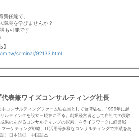
湾新任編で、
ス環境を学びませんか？
受講も可能です。
」。
】​
com.tw/seminar/92133.html
プ代表兼ワイズコンサルティング社長
大手コンサルティングファーム駐在員として台湾駐在。1996年に起
ンサルティングを設立～現在に至る。創業経営者として自社での実験
ず成果のあがるコンサルティングの探索」をライフワークに経営戦
、マーケティング戦略、IT活用等多様なコンサルティングで実績をあ
言語）日本語◎・中国語△