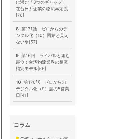
に潜む「3つのギャップ」
在台日系企業の物流再定義
[76]
8
第171話 ゼロからのデ
ジタル化（10）団結と見え
ない壁[57]
9
第16回 ライバルと組む
裏側：台湾物流業界の相互
補完モデル[56]
10
第170話 ゼロからの
デジタル化（9）魔の5営業
日[41]
コラム
労務コンサルタントの事