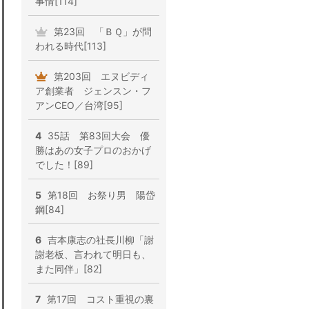
事情[114]
第23回 「ＢＱ」が問
われる時代[113]
第203回 エヌビディ
ア創業者 ジェンスン・フ
アンCEO／台湾[95]
4
35話 第83回大会 優
勝はあの女子プロのおかげ
でした！[89]
5
第18回 お祭り男 陽岱
鋼[84]
6
吉本康志の社長川柳「謝
謝老板、言われて明日も、
また同伴」[82]
7
第17回 コスト重視の裏