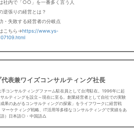
は社内で「○○」を一番多く言う人
の逆張りの経営とは？
功・失敗する経営者の分岐点
はこちら→
https://www.ys-
107109.html
プ代表兼ワイズコンサルティング社長
大手コンサルティングファーム駐在員として台湾駐在。1996年に起
ンサルティングを設立～現在に至る。創業経営者として自社での実験
ず成果のあがるコンサルティングの探索」をライフワークに経営戦
、マーケティング戦略、IT活用等多様なコンサルティングで実績をあ
言語）日本語◎・中国語△