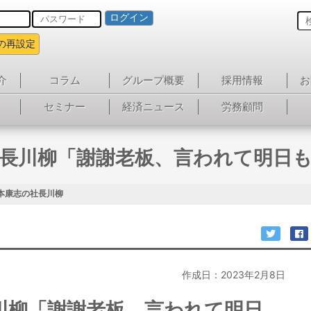
ログイン
の再設定
介
コラム
グループ概要
採用情報
お
セミナー
経済ニュース
労務顧問
長川柳「謝謝老板、言われて明日
本康志の社長川柳
作成日：2023年2月8日
川柳「謝謝老板、言われて明日