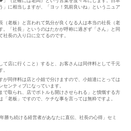
♥」（正確には老闆）という言葉を度々耳にします。日本
う」に相当しますが、「ヨッ！気前良いね」というニュア
長（老板）と言われて気分が良くなる人は本当の社長（老
す。「社長」というのはたかが呼称に過ぎず「さん」と同
て社長の入り口に立てるのです。
して店に行くこと）すると、お客さんは同伴料として千元
す。
すが同伴料は店と小姐で分けますので、小姐達にとっては
ンセンティブになっています。
まで取られ、店でボトルも開けさせられる」と憤慨する方
は「老板」ですので、ケチな事を言っては無粋ですよ。
8年勝ち続ける経営者があなたに直伝、社長の心得」セミ