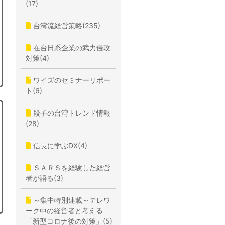
(17)
台湾流経営策略(235)
在台日系企業の武力侵攻
対策(4)
ワイズのセミナーリポー
ト(6)
段子の台湾トレンド情報
(28)
信長に学ぶDX(4)
ＳＡＲＳを経験した経営
者が語る(3)
～集中特別連載～テレワ
ーク中の経営者と考える
「新型コロナ後の対策」(5)