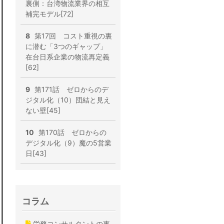
裏側：台湾物流業界の相互
補完モデル[72]
8
第17回 コスト重視の裏
に潜む「3つのギャップ」
在台日系企業の物流再定義
[62]
9
第171話 ゼロからのデ
ジタル化（10）団結と見え
ない壁[45]
10
第170話 ゼロからの
デジタル化（9）魔の5営業
日[43]
コラム
労務コンサルタントの事