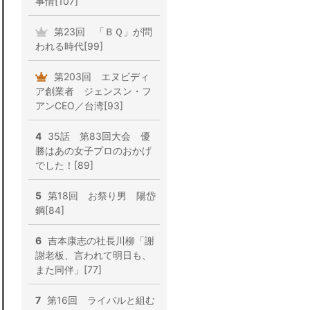
事情[107]
第23回 「ＢＱ」が問
われる時代[99]
第203回 エヌビディ
ア創業者 ジェンスン・フ
アンCEO／台湾[93]
4
35話 第83回大会 優
勝はあの女子プロのおかげ
でした！[89]
5
第18回 お祭り男 陽岱
鋼[84]
6
吉本康志の社長川柳「謝
謝老板、言われて明日も、
また同伴」[77]
7
第16回 ライバルと組む