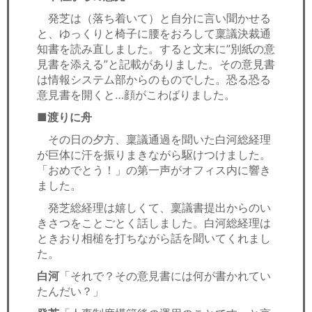
発芝は（落ち着いて）と自分に言い聞かせる
と、ゆっくりと椅子に腰をおろして稟議決裁通
知書を読み直しました。すると文末に”別紙の意
見書を添える”と記載がありました。その意見書
は情報システム部からのものでした。恐る恐る
意見書を開くと…顔がこわばりました。
■渡りに舟
その日の夕方、稟議通過を聞いた白河総経理
が巨体に汗を振りまきながら駆けつけました。
「おめでとう！」の第一声がオフィス内に響き
ました。
発芝総経理は嬉しくて、稟議書提出からのい
きさつをことごとく話しました。白河総経理は
ときおり相槌を打ちながら話を聞いてくれまし
た。
白河
「それで？その意見書には何が書かれてい
たんだい？」