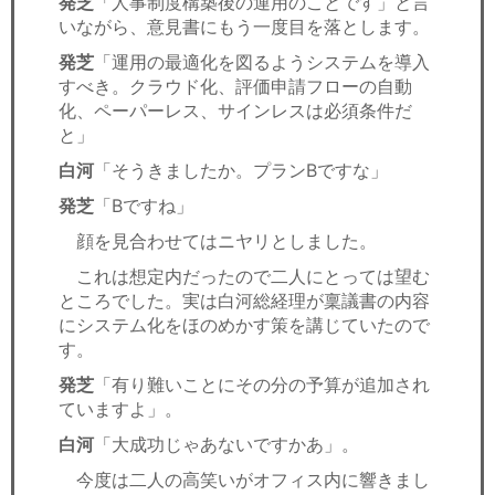
発芝
「人事制度構築後の運用のことです」と言
いながら、意見書にもう一度目を落とします。
発芝
「運用の最適化を図るようシステムを導入
すべき。クラウド化、評価申請フローの自動
化、ペーパーレス、サインレスは必須条件だ
と」
白河
「そうきましたか。プランBですな」
発芝
「Bですね」
顔を見合わせてはニヤリとしました。
これは想定内だったので二人にとっては望む
ところでした。実は白河総経理が稟議書の内容
にシステム化をほのめかす策を講じていたので
す。
発芝
「有り難いことにその分の予算が追加され
ていますよ」。
白河
「大成功じゃあないですかあ」。
今度は二人の高笑いがオフィス内に響きまし