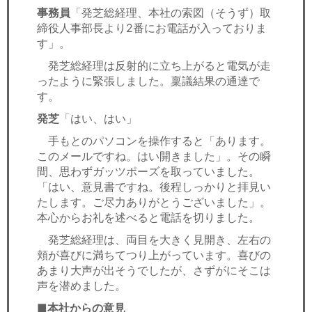
事務員
「発芝総経理、本社の索図（そうず）取
締役人事部長より2番にお電話が入っておりま
す」。
発芝総経理は反射的に立ち上がると電気が走
ったように緊張しました。稟議結果の通達で
す。
発芝
「はい、はい」
手もとのパソコンを操作すると「あります。
このメールですね。はい開きました」。その瞬
間、思わずガッツポーズを取っていました。
「はい、意見書ですね。後程しっかりと拝見い
たします。ご尽力ありがとうございました」。
本心からお礼を述べると電話を切りました。
発芝総経理は、両目を大きく見開き、左右の
頬が喜びに満ちてつり上がっています。喜びの
あまり大声が出そうでしたが、さずがにそこは
声を潜めました。
■本社からの意見