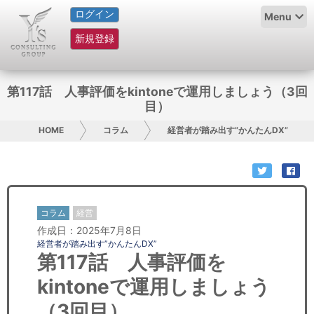
ログイン
HOME
Menu
新規登録
サービス紹介
コラム
第117話 人事評価をkintoneで運用しましょう（3回
目）
グループ概要
HOME
コラム
経営者が踏み出す”かんたんDX”
採用情報
お問い合わせ
コラム
経営
日本人にPR
作成日：2025年7月8日
経営者が踏み出す”かんたんDX”
コンサルティング
第117話 人事評価を
kintoneで運用しましょう
リサーチ
（3回目）