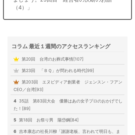
（4）」
コラム 最近１週間のアクセスランキング
第20回 台湾のお葬式事情[107]
第23回 「ＢＱ」が問われる時代[99]
第203回 エヌビディア創業者 ジェンスン・フアン
CEO／台湾[93]
4
35話 第83回大会 優勝はあの女子プロのおかげでし
た！[89]
5
第18回 お祭り男 陽岱鋼[84]
6
吉本康志の社長川柳「謝謝老板、言われて明日も、ま