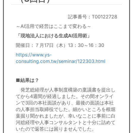
セミナー
経済ニュース
記事番号：T00122728
～AI活用で経営はここまで変わる～
労務顧問
「現地法人における生成AI活用術」
ＩＴ
開催日：７月17日（木）13：30～16：30
https://www.ys-
飲食店情報
consulting.com.tw/seminar/122303.html
■結果は？
発芝総経理が人事制度構築の稟議書を提出し
てから4週間が経過しました。その間オンライ
ンで3回の本社面談があり、最後の面談は本社
の人事担当取締役でした。細かいところを根堀
葉掘り聞かれましたが、幸いなことに事前に白
河総経理や人事コンサルタントと十分に詰めて
いたので返答には困りませんでした。