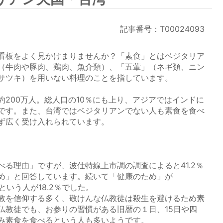
記事番号：T00024093
看板をよく見かけまりませんか？「素食」とはベジタリア
（牛肉や豚肉、鶏肉、魚介類）、「五葷」（ネギ類、ニン
サツキ）を用いない料理のことを指しています。
200万人。総人口の10％にも上り、アジアではインドに
です。また、台湾ではベジタリアンでない人も素食を食べ
ず広く受け入れられています。
る理由」ですが、波仕特線上市調の調査によると41.2％
め」と回答しています。続いて「健康のため」が
という人が18.2％でした。
教を信仰する多く、敬けんな仏教徒は殺生を避けるため素
仏教徒でも、お参りの習慣がある旧暦の１日、15日や四
み素食を食べるという人も多いようです。