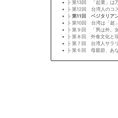
├ 第13回 「起業」は
├ 第12回 台湾人のコ
├
第11回 ベジタリア
├ 第10回 台湾は「超
├ 第９回 「男は外、
├ 第８回 外食文化と
├ 第７回 台湾人サラ
├ 第６回 母親節、あ