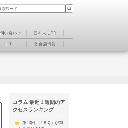
問い合わせ
日本人にPR
ＩＴ
飲食店情報
コラム 最近１週間のア
クセスランキング
第23回 「ＢＱ」が問