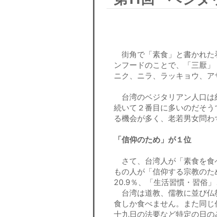
街角で「素食」と書かれた
ンフードのことで、「三厭」
ニク、ニラ、ラッキョウ、ア
台湾のベジタリアン人口は約
続いて２番目に多いのだそう
る機会が多く、老若男女問わ
「信仰のため」が１位
さて、台湾人が「素食を食べ
もの人が「信仰する宗教のた
20.9％、「生活習慣・習俗」
台湾は道教、儒教に並び仏
食しか食べません。また同じ
十九日の法要など特定の日の