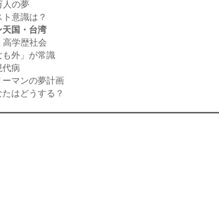
万人の夢
スト意識は？
ン天国・台湾
」高学歴社会
女も外」が常識
現代病
リーマンの夢計画
なたはどうする？