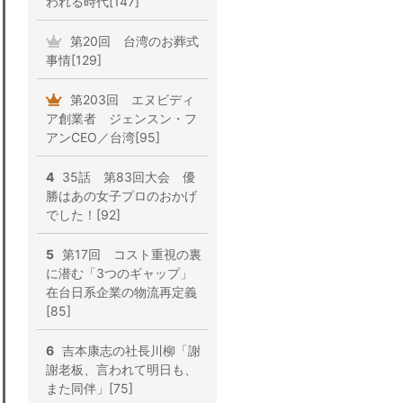
われる時代[147]
第20回 台湾のお葬式
事情[129]
第203回 エヌビディ
ア創業者 ジェンスン・フ
アンCEO／台湾[95]
4
35話 第83回大会 優
勝はあの女子プロのおかげ
でした！[92]
5
第17回 コスト重視の裏
に潜む「3つのギャップ」
在台日系企業の物流再定義
[85]
6
吉本康志の社長川柳「謝
謝老板、言われて明日も、
また同伴」[75]