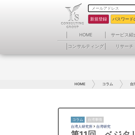
新規登録
パスワード
HOME
サービス紹
コンサルティング
リサーチ
HOME
コラム
台
コラム
台湾事情
台湾人研究所
台湾研究
第11回 ベジタ