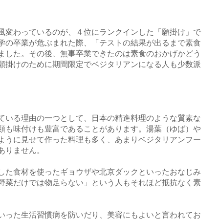
風変わっているのが、４位にランクインした「願掛け」で
学の卒業が危ぶまれた際、「テストの結果が出るまで素食
ました。その後、無事卒業できたのは素食のおかげかどう
願掛けのために期間限定でベジタリアンになる人も少数派
ている理由の一つとして、日本の精進料理のような質素な
類も味付けも豊富であることがあります。湯葉（ゆば）や
ように見せて作った料理も多く、あまりベジタリアンフー
ありません。
した食材を使ったギョウザや北京ダックといったおなじみ
野菜だけでは物足らない」という人もそれほど抵抗なく素
いった生活習慣病を防いだり、美容にもよいと言われてお