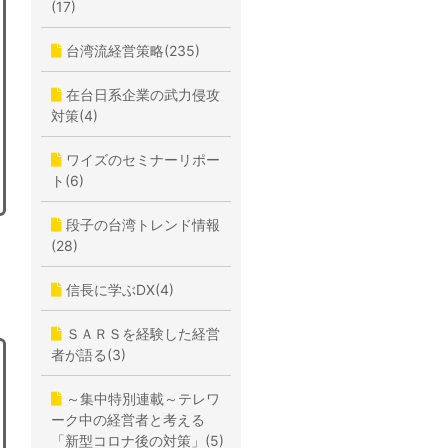
(17)
台湾流経営策略(235)
在台日系企業の武力侵攻
対策(4)
ワイズのセミナーリポー
ト(6)
段子の台湾トレンド情報
(28)
信長に学ぶDX(4)
ＳＡＲＳを経験した経営
者が語る(3)
～集中特別連載～テレワ
ーク中の経営者と考える
「新型コロナ後の対策」(5)