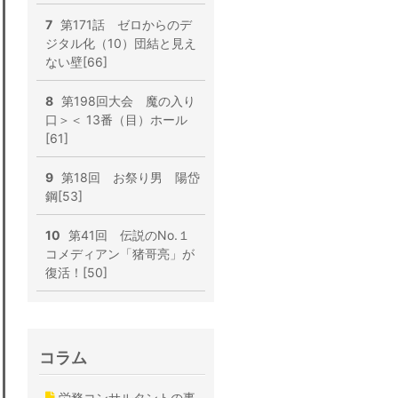
7
第171話 ゼロからのデ
ジタル化（10）団結と見え
ない壁[66]
8
第198回大会 魔の入り
口＞＜ 13番（目）ホール
[61]
9
第18回 お祭り男 陽岱
鋼[53]
10
第41回 伝説のNo.１
コメディアン「猪哥亮」が
復活！[50]
コラム
労務コンサルタントの事