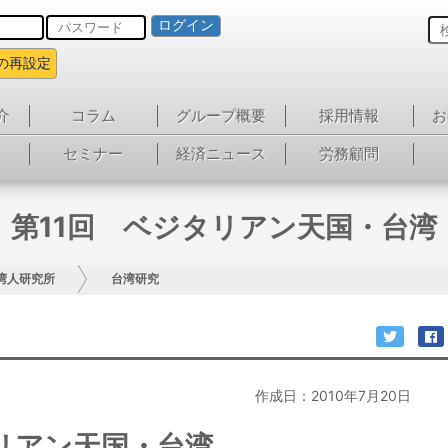
ログイン
の再設定
介
コラム
グループ概要
採用情報
お
セミナー
経済ニュース
労務顧問
第11回 ベジタリアン天国・台湾
湾人研究所
台湾研究
作成日：2010年7月20日
リアン天国・台湾