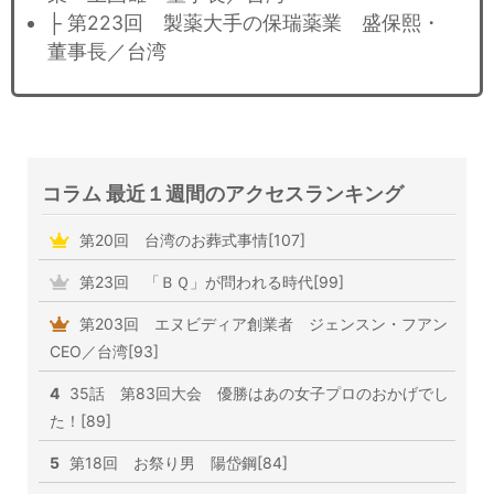
├ 第223回 製薬大手の保瑞薬業 盛保熙・
董事長／台湾
コラム 最近１週間のアクセスランキング
第20回 台湾のお葬式事情[107]
第23回 「ＢＱ」が問われる時代[99]
第203回 エヌビディア創業者 ジェンスン・フアン
CEO／台湾[93]
4
35話 第83回大会 優勝はあの女子プロのおかげでし
た！[89]
5
第18回 お祭り男 陽岱鋼[84]