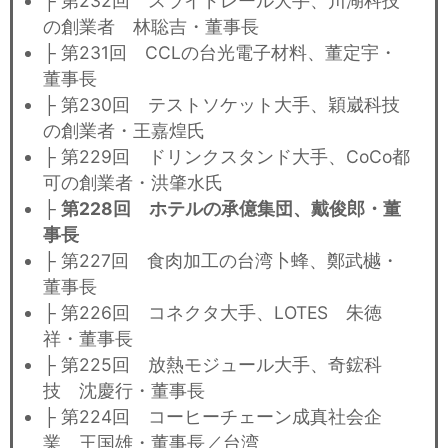
├ 第232回 スライドレール大手、川湖科技
の創業者 林聡吉・董事長
├ 第231回 CCLの台光電子材料、董定宇・
董事長
├ 第230回 テストソケット大手、穎崴科技
の創業者・王嘉煌氏
├ 第229回 ドリンクスタンド大手、CoCo都
可の創業者・洪肇水氏
├
第228回 ホテルの承億集団、戴俊郎・董
事長
├ 第227回 食肉加工の台湾卜蜂、鄭武樾・
董事長
├ 第226回 コネクタ大手、LOTES 朱徳
祥・董事長
├ 第225回 放熱モジュール大手、奇鋐科
技 沈慶行・董事長
├ 第224回 コーヒーチェーン成真社会企
業 王国雄・董事長／台湾