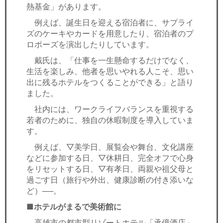
熱基金」があります。
例えば、誕生日を迎える宿泊者に、サプライ
ズのケーキやカードを用意したり、宿泊者のプ
ロポーズを演出したりしています。
戴氏は、「仕事を一生懸命するだけでなく、
生活を楽しみ、他者を思いやれる人こそ、思い
出に残るホテルをつくることができる」と語り
ました。
社内には、ワークライフバランスを重視する
若者のために、独自の休暇制度を導入していま
す。
例えば、▽美学日、展覧会や舞台、文化講座
などに参加する日、▽休耕日、完全オフで心身
をリセットする日、▽有孝日、両親や祖父母と
過ごす日（旅行や外出、健康診断の付き添いな
ど）──。
■ホテルがまるで美術館に
高雄市の都市型リゾートホテル「承億酒店」