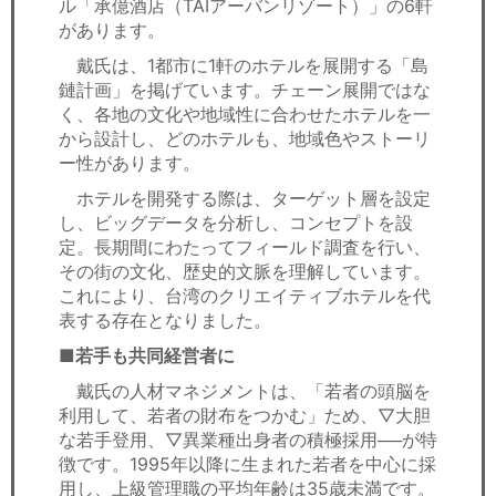
ル「承億酒店（TAIアーバンリゾート）」の6軒
があります。
戴氏は、1都市に1軒のホテルを展開する「島
鏈計画」を掲げています。チェーン展開ではな
く、各地の文化や地域性に合わせたホテルを一
から設計し、どのホテルも、地域色やストーリ
ー性があります。
ホテルを開発する際は、ターゲット層を設定
し、ビッグデータを分析し、コンセプトを設
定。長期間にわたってフィールド調査を行い、
その街の文化、歴史的文脈を理解しています。
これにより、台湾のクリエイティブホテルを代
表する存在となりました。
■若手も共同経営者に
戴氏の人材マネジメントは、「若者の頭脳を
利用して、若者の財布をつかむ」ため、▽大胆
な若手登用、▽異業種出身者の積極採用──が特
徴です。1995年以降に生まれた若者を中心に採
用し、上級管理職の平均年齢は35歳未満です。