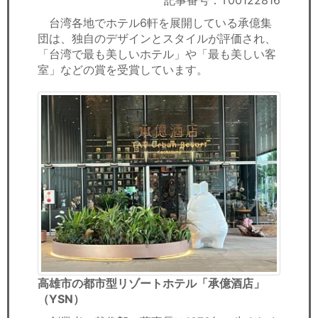
記事番号：T00122816
セミナー
台湾各地でホテル6軒を展開している承億集
団は、独自のデザインとスタイルが評価され、
経済ニュース
「台湾で最も美しいホテル」や「最も美しい客
室」などの賞を受賞しています。
労務顧問
ＩＴ
飲食店情報
高雄市の都市型リゾートホテル「承億酒店」
（YSN）