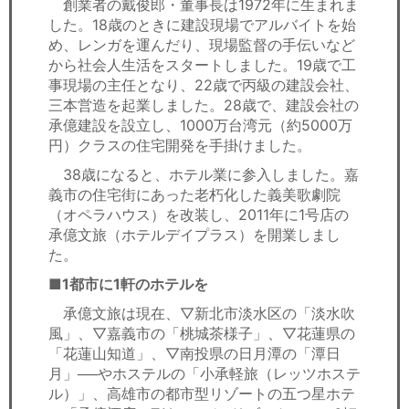
創業者の戴俊郎・董事長は1972年に生まれま
した。18歳のときに建設現場でアルバイトを始
め、レンガを運んだり、現場監督の手伝いなど
から社会人生活をスタートしました。19歳で工
事現場の主任となり、22歳で丙級の建設会社、
三本営造を起業しました。28歳で、建設会社の
承億建設を設立し、1000万台湾元（約5000万
円）クラスの住宅開発を手掛けました。
38歳になると、ホテル業に参入しました。嘉
義市の住宅街にあった老朽化した義美歌劇院
（オペラハウス）を改装し、2011年に1号店の
承億文旅（ホテルデイプラス）を開業しまし
た。
■1都市に1軒のホテルを
承億文旅は現在、▽新北市淡水区の「淡水吹
風」、▽嘉義市の「桃城茶様子」、▽花蓮県の
「花蓮山知道」、▽南投県の日月潭の「潭日
月」──やホステルの「小承軽旅（レッツホステ
ル）」、高雄市の都市型リゾートの五つ星ホテ