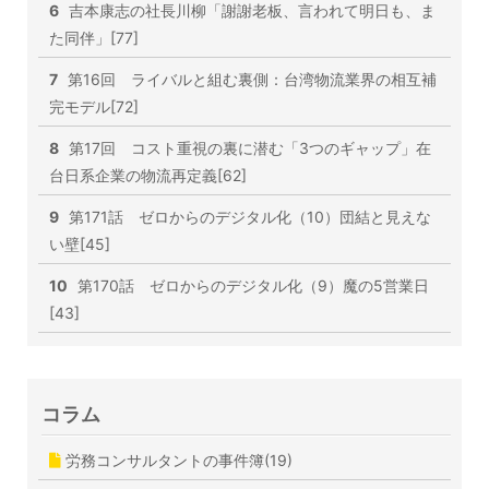
6
吉本康志の社長川柳「謝謝老板、言われて明日も、ま
た同伴」[77]
7
第16回 ライバルと組む裏側：台湾物流業界の相互補
完モデル[72]
8
第17回 コスト重視の裏に潜む「3つのギャップ」在
台日系企業の物流再定義[62]
9
第171話 ゼロからのデジタル化（10）団結と見えな
い壁[45]
10
第170話 ゼロからのデジタル化（9）魔の5営業日
[43]
コラム
労務コンサルタントの事件簿(19)