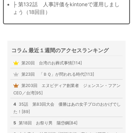
├ 第132話 人事評価をkintoneで運用しまし
ょう（18回目）
コラム 最近１週間のアクセスランキング
第20回 台湾のお葬式事情[114]
第23回 「ＢＱ」が問われる時代[113]
第203回 エヌビディア創業者 ジェンスン・フアン
CEO／台湾[95]
4
35話 第83回大会 優勝はあの女子プロのおかげでし
た！[89]
5
第18回 お祭り男 陽岱鋼[84]