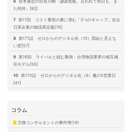
6
吉本康志の社長川柳「謝謝老板、言われて明日も、ま
た同伴」[82]
7
第17回 コスト重視の裏に潜む「3つのギャップ」在台
日系企業の物流再定義[76]
8
第171話 ゼロからのデジタル化（10）団結と見えな
い壁[57]
9
第16回 ライバルと組む裏側：台湾物流業界の相互補
完モデル[56]
10
第170話 ゼロからのデジタル化（9）魔の5営業日
[41]
コラム
労務コンサルタントの事件簿(19)