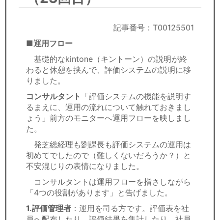
セミナー
経済ニュース
記事番号：T00125501
■運用フロー
労務顧問
基礎的なkintone（キントーン）の説明が終
わると休憩を挟んで、評価システムの説明に移
ＩＴ
りました。
コンサルタント
「評価システムの機能を説明す
飲食店情報
るまえに、運用の流れについて触れておきまし
ょう」前方のモニターへ運用フローを映しまし
た。
発芝総経理も劉課長も評価システムの運用は
初めてでしたので（難しくないだろうか？）と
不安混じりの表情になりました。
コンサルタントは運用フローを指さしながら
「4つの役割があります」と告げました。
1.評価管理者
：運用を司る方です。評価表を社
員へ配布したり、評価結果を集計したり、社員