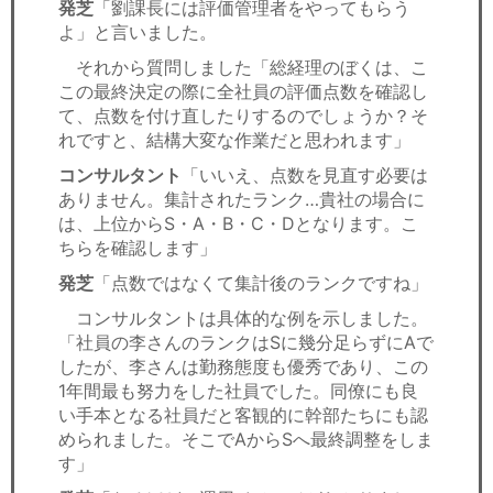
発芝
「劉課長には評価管理者をやってもらう
よ」と言いました。
それから質問しました「総経理のぼくは、こ
この最終決定の際に全社員の評価点数を確認し
て、点数を付け直したりするのでしょうか？そ
れですと、結構大変な作業だと思われます」
コンサルタント
「いいえ、点数を見直す必要は
ありません。集計されたランク…貴社の場合に
は、上位からS・A・B・C・Dとなります。こ
ちらを確認します」
発芝
「点数ではなくて集計後のランクですね」
コンサルタントは具体的な例を示しました。
「社員の李さんのランクはSに幾分足らずにAで
したが、李さんは勤務態度も優秀であり、この
1年間最も努力をした社員でした。同僚にも良
い手本となる社員だと客観的に幹部たちにも認
められました。そこでAからSへ最終調整をしま
す」