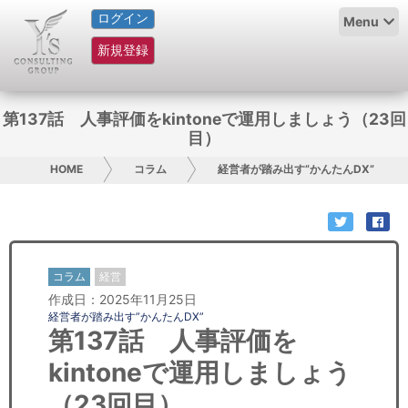
ログイン
HOME
Menu
新規登録
サービス紹介
コラム
第137話 人事評価をkintoneで運用しましょう（23回
目）
グループ概要
HOME
コラム
経営者が踏み出す”かんたんDX”
採用情報
お問い合わせ
コラム
経営
日本人にPR
作成日：2025年11月25日
経営者が踏み出す”かんたんDX”
コンサルティング
第137話 人事評価を
kintoneで運用しましょう
リサーチ
（23回目）