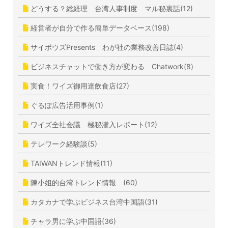
どうする？総経理 台湾人事制度 マル秘裏話(12)
経営者が自分で作る簡単データベース(198)
サイボウズPresents わが社の業務改善日誌(4)
ビジネスチャットで働き方が変わる Chatwork(8)
実食！ワイズ御用達飲食店(27)
ぐるぽ広告活用事例(1)
ワイズ全社会議 極秘潜入レポート(12)
テレワーク経験談(5)
TAIWANトレンド情報(11)
陳小姐的台湾トレンド情報 (60)
カタカナで学ぶビジネス台湾中国語(31)
チャラ男に学ぶ中国語(36)