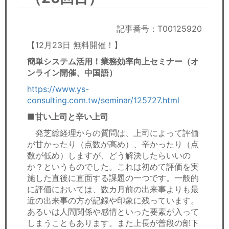
セミナー
経済ニュース
記事番号：T00125920
【12月23日 無料開催！】
労務顧問
簡単システム活用！業務効率向上セミナー（オ
ンライン開催、中国語）
ＩＴ
https://www.ys-
consulting.com.tw/seminar/125727.html
飲食店情報
■甘い上司と辛い上司
発芝総経理からの質問は、上司によって評価
が甘かったり（点数が高め）、辛かったり（点
数が低め）しますが、どう解決したらいいの
か？というものでした。これは初めて評価を実
施した直後に直面する課題の一つです。一般的
に評価においては、数カ月前の出来事よりも最
近の出来事の方が記録や印象に残っています。
あるいは人間関係や感情といった要素が入って
しまうこともあります。また上長が普段の部下