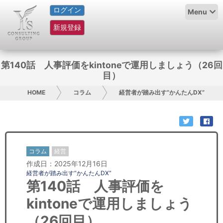
ログイン
HOME
Menu
新規登録
サービス紹介
コラム
第140話 人事評価をkintoneで運用しましょう（26回
目）
グループ概要
HOME
コラム
経営者が踏み出す”かんたんDX”
採用情報
お問い合わせ
コラム
経営
日本人にPR
作成日：2025年12月16日
経営者が踏み出す”かんたんDX”
コンサルティング
第140話 人事評価を
kintoneで運用しましょう
リサーチ
（26回目）