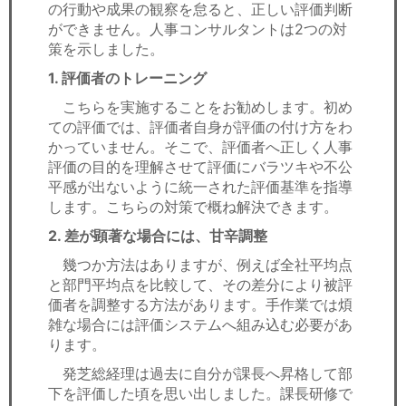
の行動や成果の観察を怠ると、正しい評価判断
ができません。人事コンサルタントは2つの対
策を示しました。
1. 評価者のトレーニング
こちらを実施することをお勧めします。初め
ての評価では、評価者自身が評価の付け方をわ
かっていません。そこで、評価者へ正しく人事
評価の目的を理解させて評価にバラツキや不公
平感が出ないように統一された評価基準を指導
します。こちらの対策で概ね解決できます。
2. 差が顕著な場合には、甘辛調整
幾つか方法はありますが、例えば全社平均点
と部門平均点を比較して、その差分により被評
価者を調整する方法があります。手作業では煩
雑な場合には評価システムへ組み込む必要があ
ります。
発芝総経理は過去に自分が課長へ昇格して部
下を評価した頃を思い出しました。課長研修で