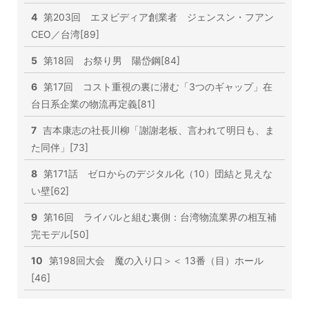
4
第203回 エヌビディア創業者 ジェンスン・フアン
CEO／台湾[89]
5
第18回 お祭り男 陽岱鋼[84]
6
第17回 コスト重視の裏に潜む「3つのギャップ」在
台日系企業の物流再定義[81]
7
吉本康志の社長川柳「謝謝老板、言われて明日も、ま
た同伴」[73]
8
第171話 ゼロからのデジタル化（10）団結と見えな
い壁[62]
9
第16回 ライバルと組む裏側：台湾物流業界の相互補
完モデル[50]
10
第198回大会 魔の入り口＞＜ 13番（目）ホール
[46]