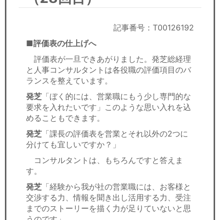
セミナー
経済ニュース
記事番号：T00126192
■評価表の仕上げへ
労務顧問
評価表が一旦できあがりました。発芝総経理
と人事コンサルタントは各役職の評価項目のバ
ＩＴ
ランスを整えています。
発芝
「ぼく的には、営業職にもう少し専門的な
飲食店情報
要求を入れたいです」このような思い入れを込
めることもできます。
発芝
「課長の評価表を営業とそれ以外の2つに
分けても宜しいですか？」
コンサルタントは、もちろんですと答えま
す。
発芝
「経験から我が社の営業職には、お客様と
交渉する力、情報を聞き出し活用する力、受注
までのストーリーを描く力が足りていないと思
うのです」