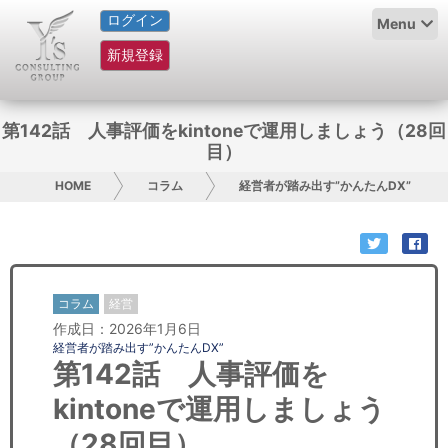
ログイン
HOME
Menu
新規登録
サービス紹介
コラム
第142話 人事評価をkintoneで運用しましょう（28回
目）
グループ概要
HOME
コラム
経営者が踏み出す”かんたんDX”
採用情報
お問い合わせ
コラム
経営
日本人にPR
作成日：2026年1月6日
経営者が踏み出す”かんたんDX”
コンサルティング
第142話 人事評価を
kintoneで運用しましょう
リサーチ
（28回目）