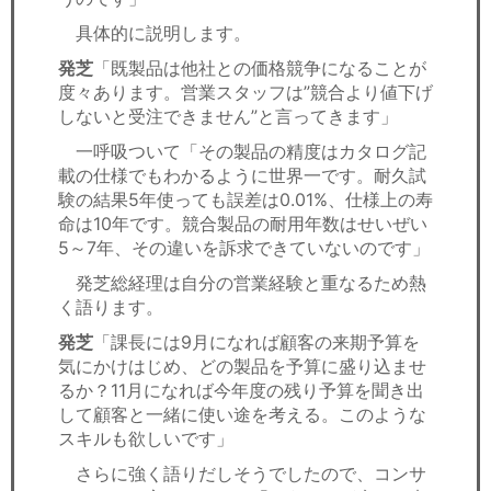
具体的に説明します。
発芝
「既製品は他社との価格競争になることが
度々あります。営業スタッフは”競合より値下げ
しないと受注できません”と言ってきます」
一呼吸ついて「その製品の精度はカタログ記
載の仕様でもわかるように世界一です。耐久試
験の結果5年使っても誤差は0.01%、仕様上の寿
命は10年です。競合製品の耐用年数はせいぜい
5～7年、その違いを訴求できていないのです」
発芝総経理は自分の営業経験と重なるため熱
く語ります。
発芝
「課長には9月になれば顧客の来期予算を
気にかけはじめ、どの製品を予算に盛り込ませ
るか？11月になれば今年度の残り予算を聞き出
して顧客と一緒に使い途を考える。このような
スキルも欲しいです」
さらに強く語りだしそうでしたので、コンサ