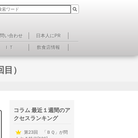
問い合わせ
日本人にPR
ＩＴ
飲食店情報
回目）
コラム 最近１週間のア
クセスランキング
第23回 「ＢＱ」が問