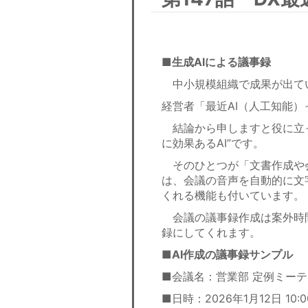
■生成AIによる議事録
中小規模組織で成果が出てい
経営者「最近AI（人工知能
結論から申しますと役に立っ
に効果あるAI”です。
そのひとつが「文書作成や
は、会議の音声を自動的に文
くれる機能も付いています。
会議の議事録作成は案外時間
録にしてくれます。
■AI作成の議事録サンプル
■会議名：営業部 定例ミー
■日時：2026年1月12日 10:00