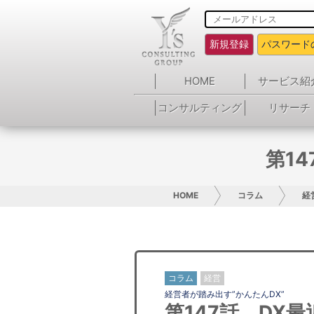
新規登録
パスワード
HOME
サービス紹
コンサルティング
リサーチ
第1
HOME
コラム
経
コラム
経営
経営者が踏み出す”かんたんDX”
第147話 DX