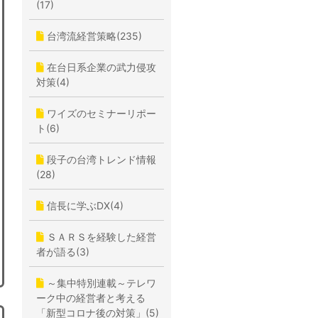
(17)
台湾流経営策略(235)
在台日系企業の武力侵攻
対策(4)
ワイズのセミナーリポー
ト(6)
段子の台湾トレンド情報
(28)
信長に学ぶDX(4)
ＳＡＲＳを経験した経営
者が語る(3)
～集中特別連載～テレワ
ーク中の経営者と考える
「新型コロナ後の対策」(5)