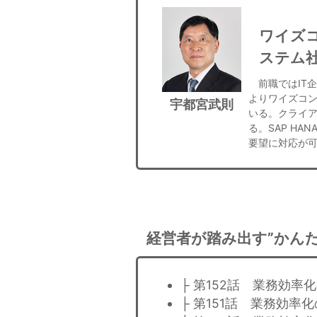
ワイズ
ステム
前職ではIT企
よりワイズコン
宇都宮武則
いる。クライア
る。SAP H
要望に対応が
経営者が踏み出す”かんた
├ 第152話 業務効率
├ 第151話 業務効率