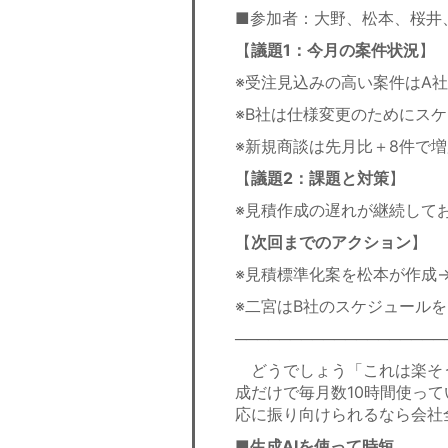
■参加者：大野、松本、桜井
【
議題1：今月の案件状況
】
※受注見込みの高い案件はA社
※B社は仕様変更のためにス
※新規商談は先月比＋8件で
【
議題2：課題と対策
】
※見積作成の遅れが継続して
【
次回までのアクション
】
※見積標準化案を松本が作成
※二宮はB社のスケジュール
───────────────────
どうでしょう「これは楽そう
成だけで毎月数10時間使っ
応に振り向けられるなら会社
■生成AIを使って時短