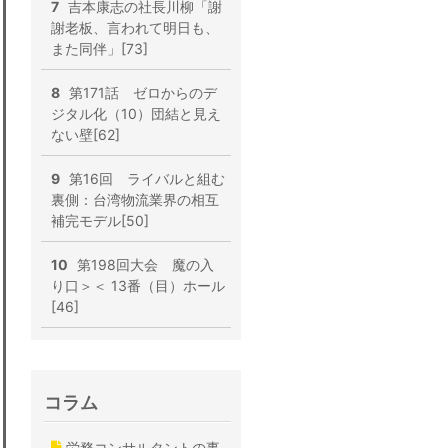
7
吉本康志の社長川柳「謝
謝老板、言われて明日も、
また同伴」[73]
8
第171話 ゼロからのデ
ジタル化（10）団結と見え
ない壁[62]
9
第16回 ライバルと組む
裏側：台湾物流業界の相互
補完モデル[50]
10
第198回大会 魔の入
り口＞＜ 13番（目）ホール
[46]
コラム
労務コンサルタントの事