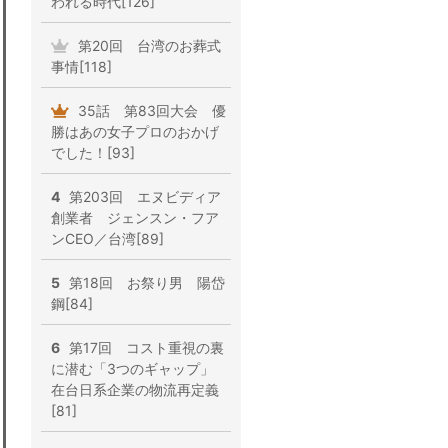
われる時代[126]
第20回 台湾のお葬式
事情[118]
35話 第83回大会 優
勝はあの女子プロのおかげ
でした！[93]
4
第203回 エヌビディア
創業者 ジェンスン・フア
ンCEO／台湾[89]
5
第18回 お祭り男 陽岱
鋼[84]
6
第17回 コスト重視の裏
に潜む「3つのギャップ」
在台日系企業の物流再定義
[81]