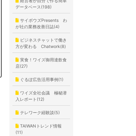
経営者が自分で作る簡単
データベース(198)
サイボウズPresents わ
が社の業務改善日誌(4)
ビジネスチャットで働き
方が変わる Chatwork(8)
実食！ワイズ御用達飲食
店(27)
ぐるぽ広告活用事例(1)
ワイズ全社会議 極秘潜
入レポート(12)
テレワーク経験談(5)
TAIWANトレンド情報
(11)