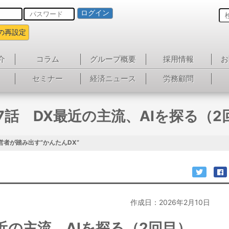
ログイン
の再設定
介
コラム
グループ概要
採用情報
お
セミナー
経済ニュース
労務顧問
47話 DX最近の主流、AIを探る（2
営者が踏み出す”かんたんDX”
作成日：2026年2月10日
最近の主流、AIを探る（2回目）