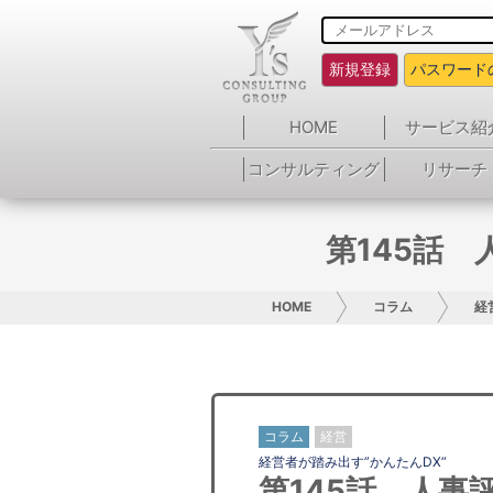
新規登録
パスワード
HOME
サービス紹
コンサルティング
リサーチ
第145話 
HOME
コラム
経
コラム
経営
経営者が踏み出す”かんたんDX”
第145話 人事評