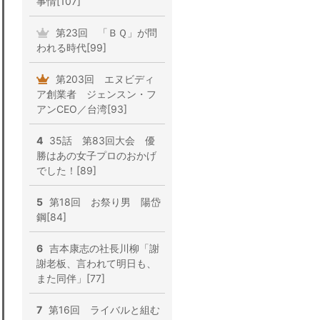
事情[107]
第23回 「ＢＱ」が問
われる時代[99]
第203回 エヌビディ
ア創業者 ジェンスン・フ
アンCEO／台湾[93]
4
35話 第83回大会 優
勝はあの女子プロのおかげ
でした！[89]
5
第18回 お祭り男 陽岱
鋼[84]
6
吉本康志の社長川柳「謝
謝老板、言われて明日も、
また同伴」[77]
7
第16回 ライバルと組む