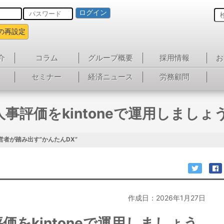
ログイン
の再設定
介
コラム
グループ概要
採用情報
お
セミナー
経済ニュース
労務顧問
人事評価をkintoneで運用しましょ
営者が踏み出す”かんたんDX”
作成日：2026年1月27日
価をkintoneで運用しましょう