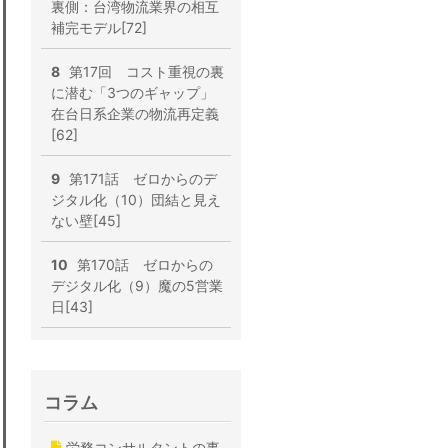
裏側：台湾物流業界の相互
補完モデル[72]
8
第17回 コスト重視の裏
に潜む「3つのギャップ」
在台日系企業の物流再定義
[62]
9
第171話 ゼロからのデ
ジタル化（10）団結と見え
ない壁[45]
10
第170話 ゼロからの
デジタル化（9）魔の5営業
日[43]
コラム
労務コンサルタントの事