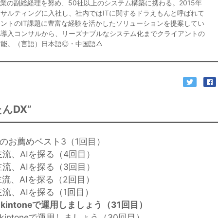
業の副総経理を努め、50社以上のシステム構築に携わる。2015年
サルティングに入社し、社内ではITに関するドラえもんと呼ばれて
ントのIT課題に豊富な経験を活かしたソリューションを提案してい
ANA導入コンサルから、リーズナブルなシステム化までクライアントの
可能。（言語）日本語◎・中国語△
んDX”
化のお薦めベスト3（1回目）
の主流、AIを探る（4回目）
の主流、AIを探る（3回目）
の主流、AIを探る（2回目）
主流、AIを探る（1回目）
kintoneで運用しましょう（31回目）
kintoneで運用しましょう（30回目）