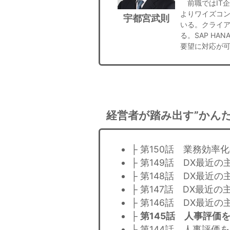
前職ではIT企
よりワイズコン
宇都宮武則
いる。クライア
る。SAP H
要望に対応が
経営者が踏み出す”かんた
├ 第150話 業務効率
├ 第149話 DX最近
├ 第148話 DX最近
├ 第147話 DX最近
├ 第146話 DX最近の
├
第145話 人事評価を
├ 第144話 人事評価を