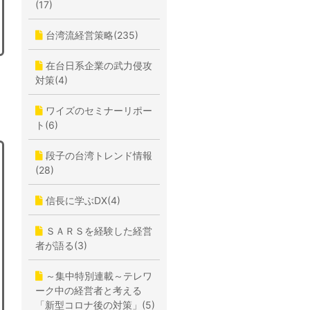
(17)
台湾流経営策略(235)
在台日系企業の武力侵攻
対策(4)
ワイズのセミナーリポー
ト(6)
段子の台湾トレンド情報
(28)
信長に学ぶDX(4)
ＳＡＲＳを経験した経営
者が語る(3)
～集中特別連載～テレワ
ーク中の経営者と考える
「新型コロナ後の対策」(5)