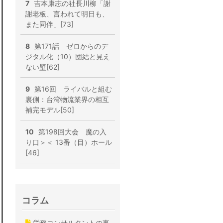
7
吉本康志の社長川柳「謝
謝老板、言われて明日も、
また同伴」[73]
8
第171話 ゼロからのデ
ジタル化（10）団結と見え
ない壁[62]
9
第16回 ライバルと組む
裏側：台湾物流業界の相互
補完モデル[50]
10
第198回大会 魔の入
り口＞＜ 13番（目）ホール
[46]
コラム
労務コンサルタントの事