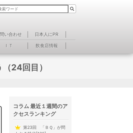
問い合わせ
日本人にPR
ＩＴ
飲食店情報
う（24回目）
コラム 最近１週間のア
クセスランキング
第23回 「ＢＱ」が問