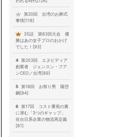
われる時代[126]
第20回 台湾のお葬式
事情[118]
35話 第83回大会 優
勝はあの女子プロのおかげ
でした！[93]
4
第203回 エヌビディア
創業者 ジェンスン・フア
ンCEO／台湾[89]
5
第18回 お祭り男 陽岱
鋼[84]
6
第17回 コスト重視の裏
に潜む「3つのギャップ」
在台日系企業の物流再定義
[81]