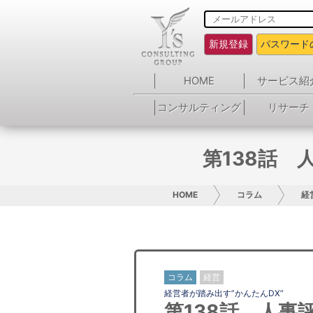
新規登録
パスワード
HOME
サービス紹
コンサルティング
リサーチ
第138話 
HOME
コラム
経
コラム
経営
経営者が踏み出す”かんたんDX”
第138話 人事評