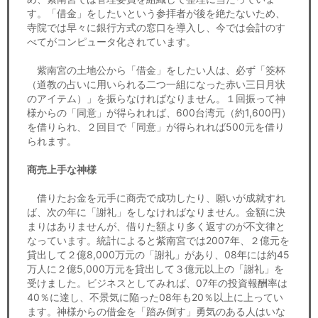
す。「借金」をしたいという参拝者が後を絶たないため、
寺院では早々に銀行方式の窓口を導入し、今では会計のす
べてがコンピュータ化されています。
紫南宮の土地公から「借金」をしたい人は、必ず「筊杯
（道教の占いに用いられる二つ一組になった赤い三日月状
のアイテム）」を振らなければなりません。１回振って神
様からの「同意」が得られれば、600台湾元（約1,600円）
を借りられ、２回目で「同意」が得られれば500元を借り
られます。
商売上手な神様
借りたお金を元手に商売で成功したり、願いが成就すれ
ば、次の年に「謝礼」をしなければなりません。金額に決
まりはありませんが、借りた額より多く返すのが不文律と
なっています。統計によると紫南宮では2007年、２億元を
貸出して２億8,000万元の「謝礼」があり、08年には約45
万人に２億5,000万元を貸出して３億元以上の「謝礼」を
受けました。ビジネスとしてみれば、07年の投資報酬率は
40％に達し、不景気に陥った08年も20％以上に上ってい
ます。神様からの借金を「踏み倒す」勇気のある人はいな