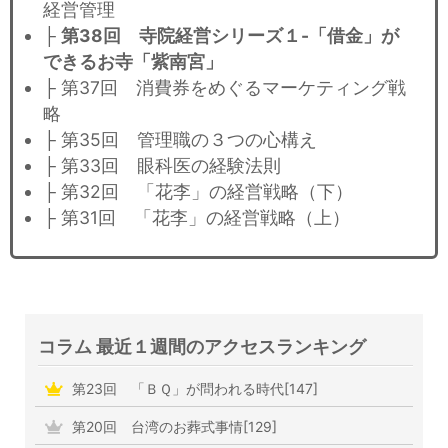
経営管理
├
第38回 寺院経営シリーズ１-「借金」が
できるお寺「紫南宮」
├ 第37回 消費券をめぐるマーケティング戦
略
├ 第35回 管理職の３つの心構え
├ 第33回 眼科医の経験法則
├ 第32回 「花李」の経営戦略（下）
├ 第31回 「花李」の経営戦略（上）
コラム 最近１週間のアクセスランキング
第23回 「ＢＱ」が問われる時代[147]
第20回 台湾のお葬式事情[129]