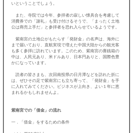
いということでしょう。
また、寺院では今年、参拝者の寂しい懐具合を考慮して
消費券での「謝礼」も受け付けるそうで、「まったく土地
公は商売上手だ」と参拝者を恐れ入らせているようです。
紫南宮の土地公がもたらす「発財金」の名声は、海外に
まで届いており、直航実現で増えた中国大陸からの観光客
も多く参拝に訪れています。このため、紫南宮の賽銭箱の
中は、人民元あり、米ドルあり、日本円ありと、国際色豊
かになっています。
読者の皆さまも、次回南投県の日月潭などを訪れた折に
は、ぜひその足で紫南宮にも立ち寄って、「発財金」を手
に入れてみてください。ビジネスが上向き、よい１年に恵
まれるかもしれませんよ。
紫南宮での「借金」の流れ
一．「借金」をするための条件