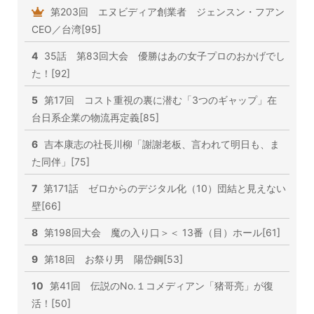
第203回 エヌビディア創業者 ジェンスン・フアン
CEO／台湾[95]
4
35話 第83回大会 優勝はあの女子プロのおかげでし
た！[92]
5
第17回 コスト重視の裏に潜む「3つのギャップ」在
台日系企業の物流再定義[85]
6
吉本康志の社長川柳「謝謝老板、言われて明日も、ま
た同伴」[75]
7
第171話 ゼロからのデジタル化（10）団結と見えない
壁[66]
8
第198回大会 魔の入り口＞＜ 13番（目）ホール[61]
9
第18回 お祭り男 陽岱鋼[53]
10
第41回 伝説のNo.１コメディアン「猪哥亮」が復
活！[50]