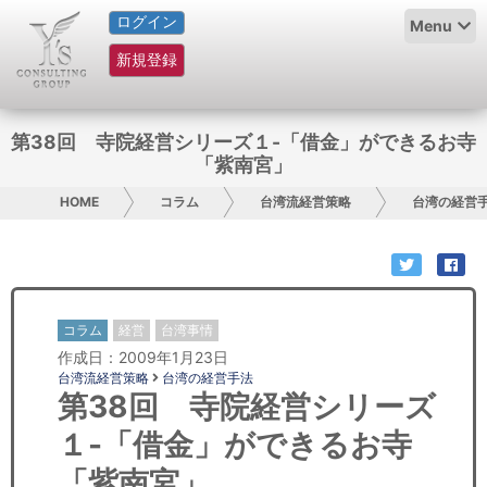
ログイン
HOME
Menu
新規登録
サービス紹介
コラム
第38回 寺院経営シリーズ１-「借金」ができるお寺
「紫南宮」
グループ概要
HOME
コラム
台湾流経営策略
台湾の経営
採用情報
お問い合わせ
コラム
経営
台湾事情
日本人にPR
作成日：2009年1月23日
台湾流経営策略
台湾の経営手法
コンサルティング
第38回 寺院経営シリーズ
１-「借金」ができるお寺
リサーチ
「紫南宮」