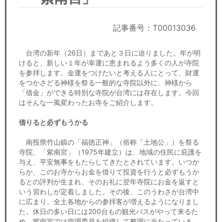
セミナー
経済ニュース
記事番号：T00013036
労務顧問
台湾の新年（26日）まであと３日に迫りました。年が明
けると、新しい１年が幸運に恵まれるよう多くの人が寺院
を参拝します。金運をつけたいと考える人にとって、財運
ＩＴ
をつかさどる神様を祭る一般的な寺院以外に、神様から
「借金」ができる特別な寺院が台湾には存在します。今回
飲食店情報
はそんな一風変わったお寺をご紹介します。
借りると必ずもうかる
南投県竹山鎮の「福徳正神」（俗称「土地公」）を祭る
寺院、「紫南宮」（1975年建立）は、地域の住民に庇護を
与え、平安無事をもたらしてきたとされています。いつか
らか、このお寺からお金を借りて投資を行うと必ずもうか
るとの評判が生まれ、そのお礼に翌年寺院にお金を返すと
いう習わしが定着しました。その後、このうわさが台湾中
に広まり、全土各地からの参拝客が増えるようになりまし
た。休日の多い日には200台もの観光バスがやって来るた
め、紫南宮では管理委員を組織して整理に当たっていま