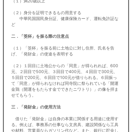
（１）満20歳以上
（２）身分を証明できるもの用意する
中華民国国民身分証、健康保険カード、運転免許証な
ど
二．「筊杯」を振る際の注意点
（１）「筊杯」を振る前に土地公に対し住所、氏名を告
げ、「発財金」の使途を表明する
（２）１回目に土地公からの「同意」が得られれば、600
元、２回目で500元、３回目で400元、４回目で300元、
５回目で200元、６回目で100元が借りられる。６回振っ
て「同意」が得られなければ同寺院に祭られている「開運
金鶏（開運をもたらす金でできたニワトリ）」の像を拝ま
せてもらう。
三．「発財金」の使用方法
借りた「発財金」は自身の本業に関係する用途に使用す
る。例えば、事務系の仕事なら文房具、建設関係なら工具
や材料、営業員ならガソリン代など。また、銀行に貯金し