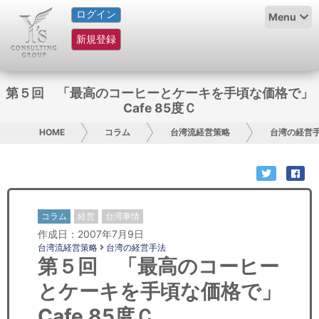
ログイン
HOME
Menu
新規登録
サービス紹介
コラム
第５回 「最高のコーヒーとケーキを手頃な価格で」
Cafe 85度Ｃ
グループ概要
HOME
コラム
台湾流経営策略
台湾の経営
採用情報
お問い合わせ
コラム
経営
台湾事情
日本人にPR
作成日：2007年7月9日
台湾流経営策略
台湾の経営手法
コンサルティング
第５回 「最高のコーヒー
とケーキを手頃な価格で」
リサーチ
Cafe 85度Ｃ