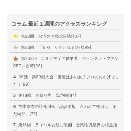
コラム 最近１週間のアクセスランキング
第20回 台湾のお葬式事情[107]
第23回 「ＢＱ」が問われる時代[99]
第203回 エヌビディア創業者 ジェンスン・フアン
CEO／台湾[93]
4
35話 第83回大会 優勝はあの女子プロのおかげでし
た！[89]
5
第18回 お祭り男 陽岱鋼[84]
6
吉本康志の社長川柳「謝謝老板、言われて明日も、ま
た同伴」[77]
7
第16回 ライバルと組む裏側：台湾物流業界の相互補