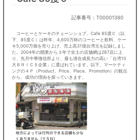
セミナー
経済ニュース
記事番号：T00001380
労務顧問
コーヒーとケーキのチェーンショプ、Cafe 85度Ｃ（以
下、85度Ｃ）は昨年、4,600万杯のコーヒーと飲料、ケー
キ5,000万個を売り上げ、売上高31億台湾元を記録しまし
ＩＴ
た。2004年の開業から３年で全土の店舗網は287店に上
り、先月中華徴信所より、最も潜在成長力の高い「台湾10
飲食店情報
大ＢＲＩＣＳ企業」に選ばれています。以下、マーケティ
ングの４Ｐ（Product、Price、Place、Promotion）の観点
から、成功の理由を探っていきます。