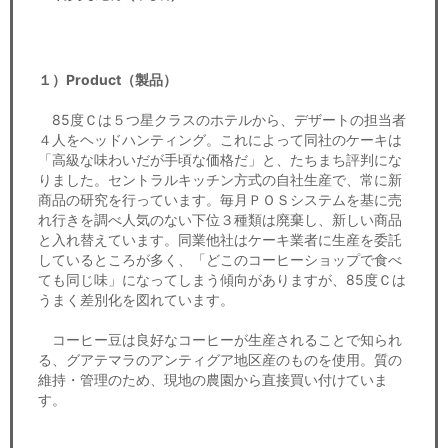
１）Product（製品）
85度Ｃは５つ星クラスのホテルから、デザートの担当者
４人をヘッドハンティング。これによって同社のケーキは
「高級な味わいだが手頃な価格だ」と、たちまち評判にな
りました。セントラルキッチン方式の自社生産で、常に新
商品の研究を行っています。毎月ＰＯＳシステムを基に売
れ行きを調べ人気のない下位３種類は廃棄し、新しい商品
と入れ替えています。同業他社はケーキ業者に生産を委託
しているところが多く、「どこのコーヒーショップで食べ
ても同じ味」になってしまう傾向がありますが、85度Ｃは
うまく差別化を図れています。
コーヒー豆は良好なコーヒーが生産されることで知られ
る、グアテマラのアンティグア地区産のものを使用。質の
維持・管理のため、現地の農園から直接買い付けていま
す。