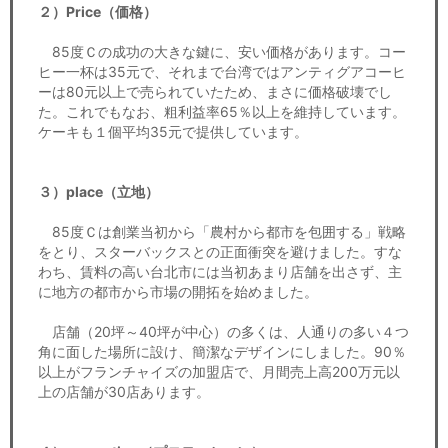
２）Price（価格）
85度Ｃの成功の大きな鍵に、安い価格があります。コー
ヒー一杯は35元で、それまで台湾ではアンティグアコーヒ
ーは80元以上で売られていたため、まさに価格破壊でし
た。これでもなお、粗利益率65％以上を維持しています。
ケーキも１個平均35元で提供しています。
３）place（立地）
85度Ｃは創業当初から「農村から都市を包囲する」戦略
をとり、スターバックスとの正面衝突を避けました。すな
わち、賃料の高い台北市には当初あまり店舗を出さず、主
に地方の都市から市場の開拓を始めました。
店舗（20坪～40坪が中心）の多くは、人通りの多い４つ
角に面した場所に設け、簡潔なデザインにしました。90％
以上がフランチャイズの加盟店で、月間売上高200万元以
上の店舗が30店あります。