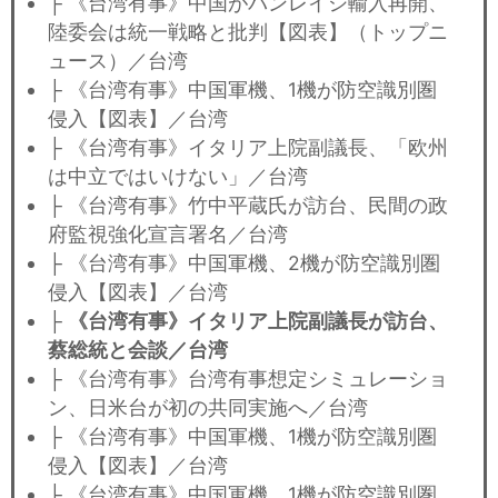
├ 《台湾有事》中国がバンレイシ輸入再開、
陸委会は統一戦略と批判【図表】（トップニ
ュース）／台湾
├ 《台湾有事》中国軍機、1機が防空識別圏
侵入【図表】／台湾
├ 《台湾有事》イタリア上院副議長、「欧州
は中立ではいけない」／台湾
├ 《台湾有事》竹中平蔵氏が訪台、民間の政
府監視強化宣言署名／台湾
├ 《台湾有事》中国軍機、2機が防空識別圏
侵入【図表】／台湾
├
《台湾有事》イタリア上院副議長が訪台、
蔡総統と会談／台湾
├ 《台湾有事》台湾有事想定シミュレーショ
ン、日米台が初の共同実施へ／台湾
├ 《台湾有事》中国軍機、1機が防空識別圏
侵入【図表】／台湾
├ 《台湾有事》中国軍機、1機が防空識別圏