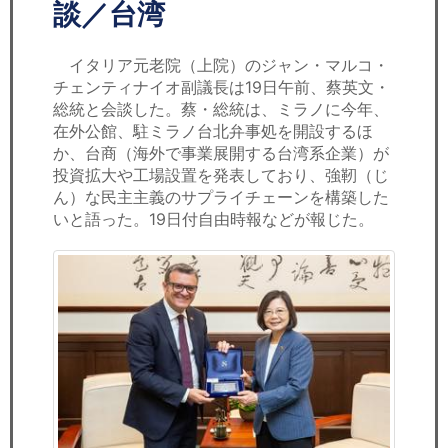
セミナー
談／台湾
経済ニュース
イタリア元老院（上院）のジャン・マルコ・
チェンティナイオ副議長は19日午前、蔡英文・
労務顧問
総統と会談した。蔡・総統は、ミラノに今年、
在外公館、駐ミラノ台北弁事処を開設するほ
ＩＴ
か、台商（海外で事業展開する台湾系企業）が
投資拡大や工場設置を発表しており、強靭（じ
ん）な民主主義のサプライチェーンを構築した
飲食店情報
いと語った。19日付自由時報などが報じた。