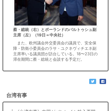
蔡・総統（右）とポーランドのバルトゥシュ副
主席（左）（19日＝中央社）
また、欧州議会外交委員会の議員で、安全保
障・防衛小委員会のラサ・ユクネヴィチエネ副
主席率いる議員団が訪台している。18〜23日の
滞在期間に蔡・総統と会談する予定だ。
台湾有事