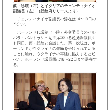
蔡・総統（右）とイタリアのチェンティナイオ
副議長（左）（総統府リリースより）
チェンティナイオ副議長の滞在は14〜19日の
予定だ。
ポーランド代議院（下院）外交委員会のバル
バラ・バルトゥシュ副主席率いる超党派議員団
も同日、蔡・総統と会談した。蔡・総統は、ポ
ーランドがウクライナの難民を受け入れている
ことに触れ、ウクライナの再建に協力すると述
べた。ポーランド議員団は18〜22日まで滞在す
る。