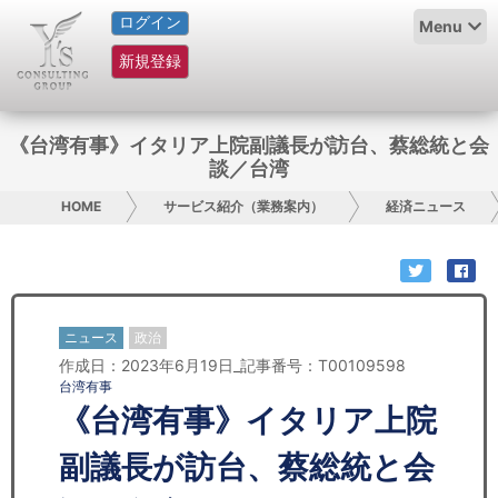
ログイン
HOME
Menu
新規登録
サービス紹介
コラム
《台湾有事》イタリア上院副議長が訪台、蔡総統と会
談／台湾
グループ概要
HOME
サービス紹介（業務案内）
経済ニュース
採用情報
お問い合わせ
ニュース
政治
日本人にPR
作成日：2023年6月19日_記事番号：T00109598
台湾有事
コンサルティング
《台湾有事》イタリア上院
リサーチ
副議長が訪台、蔡総統と会