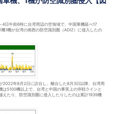
国軍機、1機が防空識別圏侵入【図
～4日午前6時に台湾周辺の空海域で、中国軍機延べ17
機1機が台湾の南西の防空識別圏（ADIZ）に侵入したの
2022年8月2日に訪台し、離台した8月3日以降、台湾周
機は5100機以上で、台湾と中国の事実上の停戦ラインと
越えたり、防空識別圏に侵入したりしたのは累計1939機