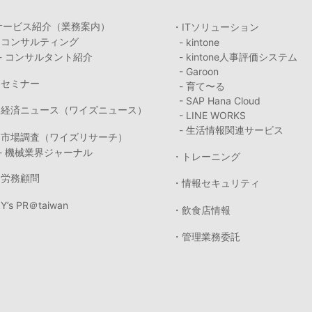
サービス紹介（業務案内）
・ITソリューション
・コンサルティング
- kintone
- コンサルタント紹介
- kintone人事評価システム
- Garoon
・セミナー
- 育て〜る
- SAP Hana Cloud
・経済ニュース（ワイズニュース）
- LINE WORKS
- 生活情報関連サービス
・市場調査（ワイズリサーチ）
- 機械業界ジャーナル
・トレーニング
・労務顧問
・情報セキュリティ
Y’s PR＠taiwan
・飲食店情報
・管理業務委託