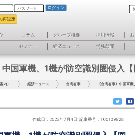
ログイン
の再設定
介
コラム
グループ概要
採用情報
お
セミナー
経済ニュース
労務顧問
》中国軍機、1機が防空識別圏侵入【
案内）
経済ニュース
台湾有事
《台湾有事》中国軍機
作成日：2023年7月4日_記事番号：T00109828