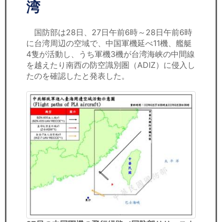
セミナー
湾
経済ニュース
国防部は28日、27日午前6時～28日午前6時
に台湾周辺の空域で、中国軍機延べ11機、艦艇
労務顧問
4隻が活動し、うち軍機3機が台湾海峡の中間線
を越えたり南西の防空識別圏（ADIZ）に侵入し
ＩＴ
たのを確認したと発表した。
飲食店情報