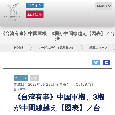
ログイン
HOME
Menu
新規登録
サービス紹介
コラム
《台湾有事》中国軍機、3機が中間線越え【図表】／台
湾
グループ概要
HOME
サービス紹介（業務案内）
経済ニュース
採用情報
お問い合わせ
ニュース
政治
日本人にPR
作成日：2023年6月28日_記事番号：T00109731
台湾有事
コンサルティング
《台湾有事》中国軍機、3機
リサーチ
が中間線越え【図表】／台