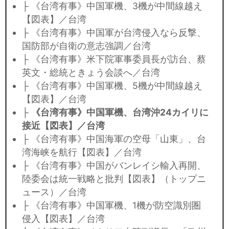
├ 《台湾有事》中国軍機、3機が中間線越え
【図表】／台湾
├ 《台湾有事》中国軍が台湾侵入なら反撃、
国防部が自衛の意志強調／台湾
├ 《台湾有事》米下院軍事委員長が訪台、蔡
英文・総統ときょう会談へ／台湾
├ 《台湾有事》中国軍機、5機が中間線越え
【図表】／台湾
├
《台湾有事》中国軍機、台湾沖24カイリに
接近【図表】／台湾
├ 《台湾有事》中国海軍の空母「山東」、台
湾海峡を航行【図表】／台湾
├ 《台湾有事》中国がバンレイシ輸入再開、
陸委会は統一戦略と批判【図表】（トップニ
ュース）／台湾
├ 《台湾有事》中国軍機、1機が防空識別圏
侵入【図表】／台湾