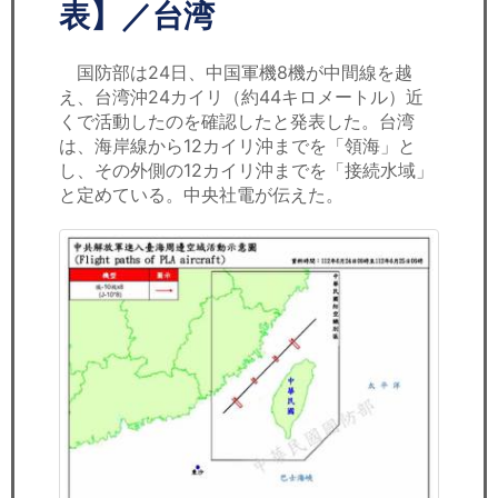
セミナー
表】／台湾
経済ニュース
国防部は24日、中国軍機8機が中間線を越
え、台湾沖24カイリ（約44キロメートル）近
労務顧問
くで活動したのを確認したと発表した。台湾
は、海岸線から12カイリ沖までを「領海」と
ＩＴ
し、その外側の12カイリ沖までを「接続水域」
と定めている。中央社電が伝えた。
飲食店情報