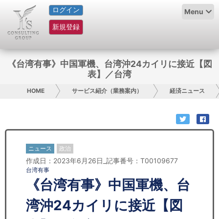
ログイン
HOME
Menu
新規登録
サービス紹介
コラム
《台湾有事》中国軍機、台湾沖24カイリに接近【図
表】／台湾
グループ概要
HOME
サービス紹介（業務案内）
経済ニュース
採用情報
お問い合わせ
ニュース
政治
日本人にPR
作成日：2023年6月26日_記事番号：T00109677
台湾有事
コンサルティング
《台湾有事》中国軍機、台
リサーチ
湾沖24カイリに接近【図