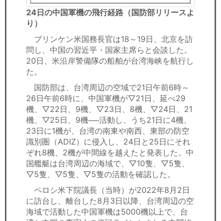
24日の中国軍機の飛行経路（国防部リリースよ
り）
ブリンケン米国務長官は18～19日、北京を訪
問し、中国の習近平・国家主席らと会談した。
20日、米沿岸警備隊の船舶が台湾海峡を航行し
た。
国防部は、台湾周辺の空域で21日午前6時～
26日午前6時に、中国軍機が▽21日、延べ29
機、▽22日、9機、▽23日、8機、▽24日、21
機、▽25日、9機──活動し、うち21日に4機、
23日に1機が、台湾の南東や南西、東部の防空
識別圏（ADIZ）に侵入し、24日と25日にそれ
ぞれ8機、2機が中間線を越えたと発表した。中
国艦艇は台湾周辺の海域で、▽10隻、▽5隻、
▽5隻、▽5隻、▽5隻の活動を確認した。
ペロシ米下院議長（当時）が2022年8月2日
に訪台し、離台した8月3日以降、台湾周辺の空
海域で活動した中国軍機は5000機以上で、台