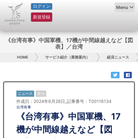
ログイン
HOME
Menu
新規登録
サービス紹介
コラム
《台湾有事》中国軍機、17機が中間線越えなど【図
表】／台湾
グループ概要
HOME
サービス紹介（業務案内）
経済ニュース
採用情報
お問い合わせ
ニュース
政治
日本人にPR
作成日：2024年6月28日_記事番号：T00116134
台湾有事
コンサルティング
《台湾有事》中国軍機、17
リサーチ
機が中間線越えなど【図