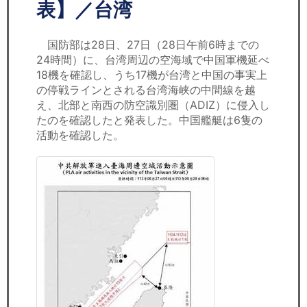
セミナー
表】／台湾
経済ニュース
国防部は28日、27日（28日午前6時までの
24時間）に、台湾周辺の空海域で中国軍機延べ
労務顧問
18機を確認し、うち17機が台湾と中国の事実上
の停戦ラインとされる台湾海峡の中間線を越
ＩＴ
え、北部と南西の防空識別圏（ADIZ）に侵入し
たのを確認したと発表した。中国艦艇は6隻の
活動を確認した。
飲食店情報