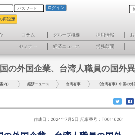
ログイン
の再設定
介
コラム
グループ概要
採用情報
お
セミナー
経済ニュース
労務顧問
国の外国企業、台湾人職員の国外
案内）
経済ニュース
台湾有事
《台湾有事》中国の外
作成日：2024年7月5日_記事番号：T00116261