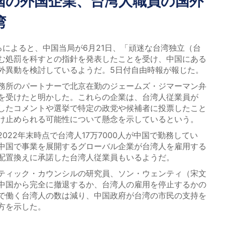
国の外国企業、台湾人職員の国外
湾
によると、中国当局が6月21日、「頑迷な台湾独立（台
む処罰を科すとの指針を発表したことを受け、中国にある
外異動を検討しているようだ。5日付自由時報が報じた。
務所のパートナーで北京在勤のジェームズ・ジマーマン弁
を受けたと明かした。これらの企業は、台湾人従業員が
稿したコメントや選挙で特定の政党や候補者に投票したこと
け止められる可能性について懸念を示しているという。
22年末時点で台湾人17万7000人が中国で勤務してい
中国で事業を展開するグローバル企業が台湾人を雇用する
配置換えに承諾した台湾人従業員もいるようだ。
ティック・カウンシルの研究員、ソン・ウェンティ（宋文
中国から完全に撤退するか、台湾人の雇用を停止するかの
で働く台湾人の数は減り、中国政府が台湾の市民の支持を
方を示した。