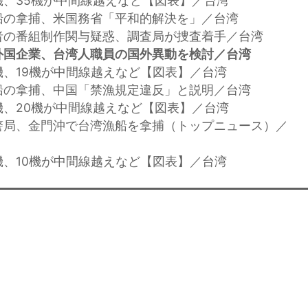
機、35機が中間線越えなど【図表】／台湾
船の拿捕、米国務省「平和的解決を」／台湾
者の番組制作関与疑惑、調査局が捜査着手／台湾
外国企業、台湾人職員の国外異動を検討／台湾
機、19機が中間線越えなど【図表】／台湾
船の拿捕、中国「禁漁規定違反」と説明／台湾
機、20機が中間線越えなど【図表】／台湾
警局、金門沖で台湾漁船を拿捕（トップニュース）／
機、10機が中間線越えなど【図表】／台湾