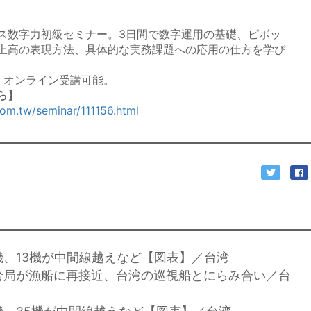
ス数字力初級セミナー。3日間で数字運用の基礎、ピボッ
上高の表現方法、具体的な実務課題への応用の仕方を学び
。オンライン受講可能。
ら】
com.tw/seminar/111156.html
機、13機が中間線越えなど【図表】／台湾
警局が漁船に再接近、台湾の巡視船とにらみ合い／台