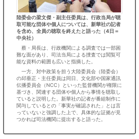
陸委会の梁文傑・副主任委員は、行政当局が聴
取可能な団体や個人については、新華社の記者
を含め、全員の聴取を終えたと語った（4日＝
中央社）
蔡・局長は、行政機関による調査では一部困
難な面があり、司法当局による捜査では閲覧可
能な資料の範囲も広いと指摘した。
一方、対中政策を担う大陸委員会（陸委会）
の邱垂正・主任委員は同日、文化部や国家通訊
伝播委員会（NCC）といった監督機関が権限に
基づき、関連する団体や個人から事情を聴取し
ていると説明した。新華社の記者が番組制作に
関与しているとの「事実が確認された」とは言
っていないと強調した上で、具体的な証拠が見
つかれば司法機関に提出すると語った。