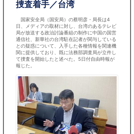
セミナー
捜査着手／台湾
経済ニュース
国家安全局（国安局）の蔡明彦・局長は4
日、メディアの取材に対し、台湾のあるテレビ
労務顧問
局が放送する政治討論番組の制作に中国の国営
通信社、新華社の台湾駐在記者が関与している
ＩＴ
との疑惑について、入手した各種情報を関連機
関に提供しており、既に法務部調査局が立件し
て捜査を開始したと述べた。5日付自由時報が
飲食店情報
報じた。