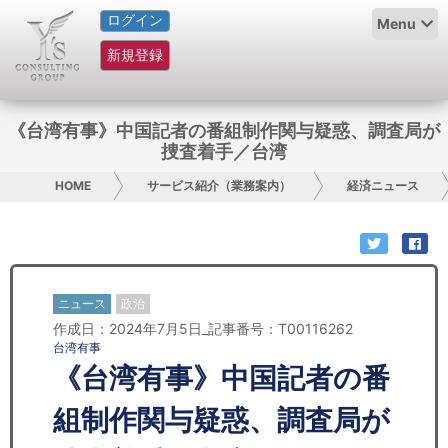
ログイン
HOME
Menu
新規登録
サービス紹介
コラム
《台湾有事》中国記者の番組制作関与疑惑、調査局が
捜査着手／台湾
グループ概要
HOME
サービス紹介（業務案内）
経済ニュース
採用情報
お問い合わせ
ニュース
政治
日本人にPR
作成日：2024年7月5日_記事番号：T00116262
台湾有事
コンサルティング
《台湾有事》中国記者の番
リサーチ
組制作関与疑惑、調査局が