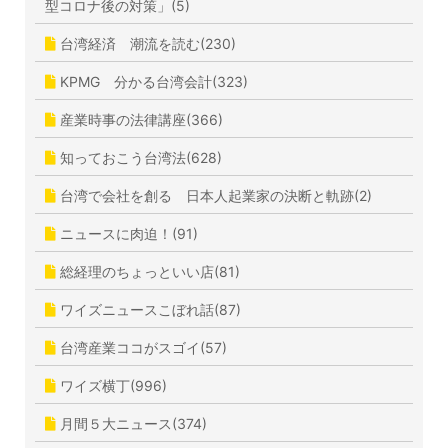
型コロナ後の対策」(5)
台湾経済 潮流を読む(230)
KPMG 分かる台湾会計(323)
産業時事の法律講座(366)
知っておこう台湾法(628)
台湾で会社を創る 日本人起業家の決断と軌跡(2)
ニュースに肉迫！(91)
総経理のちょっといい店(81)
ワイズニュースこぼれ話(87)
台湾産業ココがスゴイ(57)
ワイズ横丁(996)
月間５大ニュース(374)