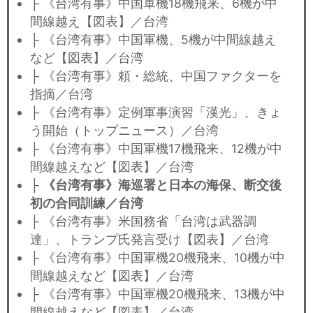
├ 《台湾有事》中国軍機18機飛来、6機が中
間線越え【図表】／台湾
├ 《台湾有事》中国軍機、5機が中間線越え
など【図表】／台湾
├ 《台湾有事》頼・総統、中国ファクターを
指摘／台湾
├ 《台湾有事》定例軍事演習「漢光」、きょ
う開始（トップニュース）／台湾
├ 《台湾有事》中国軍機17機飛来、12機が中
間線越えなど【図表】／台湾
├
《台湾有事》海巡署と日本の海保、断交後
初の合同訓練／台湾
├ 《台湾有事》米国務省「台湾は武器調
達」、トランプ氏発言受け【図表】／台湾
├ 《台湾有事》中国軍機20機飛来、10機が中
間線越えなど【図表】／台湾
├ 《台湾有事》中国軍機20機飛来、13機が中
間線越えなど【図表】／台湾