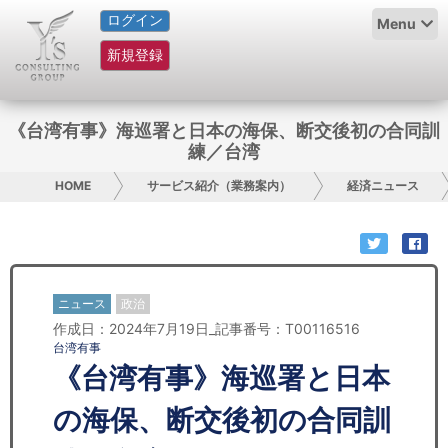
ログイン
HOME
Menu
新規登録
サービス紹介
コラム
《台湾有事》海巡署と日本の海保、断交後初の合同訓
練／台湾
グループ概要
HOME
サービス紹介（業務案内）
経済ニュース
採用情報
お問い合わせ
ニュース
政治
日本人にPR
作成日：2024年7月19日_記事番号：T00116516
台湾有事
コンサルティング
《台湾有事》海巡署と日本
リサーチ
の海保、断交後初の合同訓