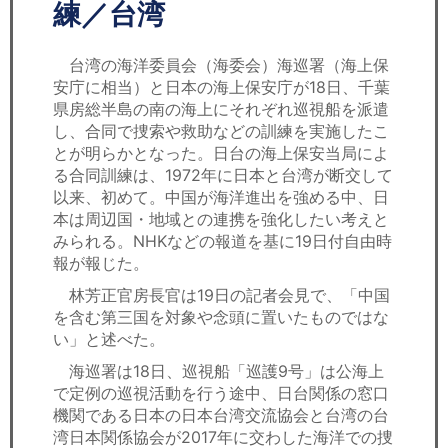
セミナー
練／台湾
経済ニュース
台湾の海洋委員会（海委会）海巡署（海上保
安庁に相当）と日本の海上保安庁が18日、千葉
労務顧問
県房総半島の南の海上にそれぞれ巡視船を派遣
し、合同で捜索や救助などの訓練を実施したこ
ＩＴ
とが明らかとなった。日台の海上保安当局によ
る合同訓練は、1972年に日本と台湾が断交して
以来、初めて。中国が海洋進出を強める中、日
飲食店情報
本は周辺国・地域との連携を強化したい考えと
みられる。NHKなどの報道を基に19日付自由時
報が報じた。
林芳正官房長官は19日の記者会見で、「中国
を含む第三国を対象や念頭に置いたものではな
い」と述べた。
海巡署は18日、巡視船「巡護9号」は公海上
で定例の巡視活動を行う途中、日台関係の窓口
機関である日本の日本台湾交流協会と台湾の台
湾日本関係協会が2017年に交わした海洋での捜