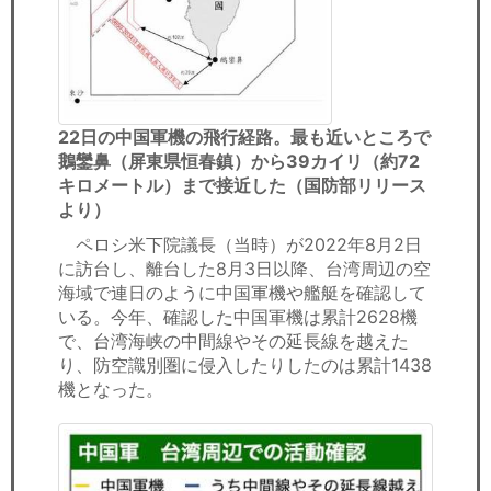
22日の中国軍機の飛行経路。最も近いところで
鵝鑾鼻（屏東県恒春鎮）から39カイリ（約72
キロメートル）まで接近した（国防部リリース
より）
ペロシ米下院議長（当時）が2022年8月2日
に訪台し、離台した8月3日以降、台湾周辺の空
海域で連日のように中国軍機や艦艇を確認して
いる。今年、確認した中国軍機は累計2628機
で、台湾海峡の中間線やその延長線を越えた
り、防空識別圏に侵入したりしたのは累計1438
機となった。