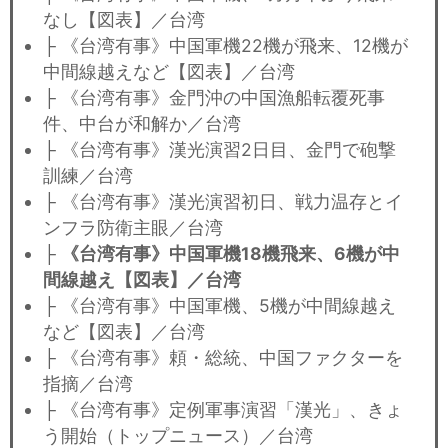
なし【図表】／台湾
├ 《台湾有事》中国軍機22機が飛来、12機が
中間線越えなど【図表】／台湾
├ 《台湾有事》金門沖の中国漁船転覆死事
件、中台が和解か／台湾
├ 《台湾有事》漢光演習2日目、金門で砲撃
訓練／台湾
├ 《台湾有事》漢光演習初日、戦力温存とイ
ンフラ防衛主眼／台湾
├
《台湾有事》中国軍機18機飛来、6機が中
間線越え【図表】／台湾
├ 《台湾有事》中国軍機、5機が中間線越え
など【図表】／台湾
├ 《台湾有事》頼・総統、中国ファクターを
指摘／台湾
├ 《台湾有事》定例軍事演習「漢光」、きょ
う開始（トップニュース）／台湾