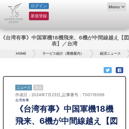
ログイン
HOME
Menu
新規登録
サービス紹介
コラム
《台湾有事》中国軍機18機飛来、6機が中間線越え【図
表】／台湾
グループ概要
HOME
サービス紹介（業務案内）
経済ニュース
採用情報
お問い合わせ
ニュース
政治
日本人にPR
作成日：2024年7月23日_記事番号：T00116566
台湾有事
コンサルティング
《台湾有事》中国軍機18機
リサーチ
飛来、6機が中間線越え【図