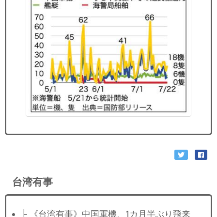
台湾有事
├ 《台湾有事》中国軍機、1カ月半ぶり飛来