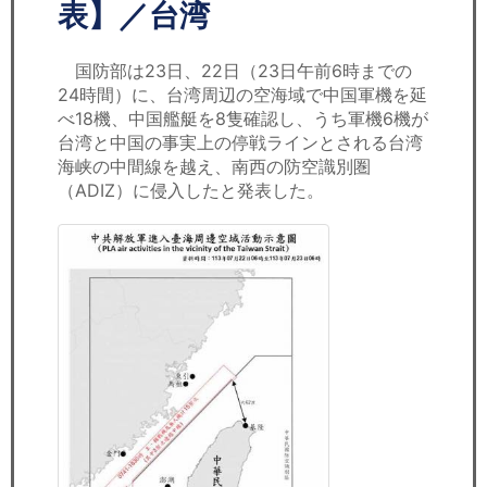
セミナー
表】／台湾
経済ニュース
国防部は23日、22日（23日午前6時までの
24時間）に、台湾周辺の空海域で中国軍機を延
労務顧問
べ18機、中国艦艇を8隻確認し、うち軍機6機が
台湾と中国の事実上の停戦ラインとされる台湾
ＩＴ
海峡の中間線を越え、南西の防空識別圏
（ADIZ）に侵入したと発表した。
飲食店情報