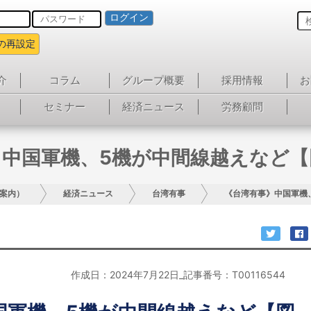
ログイン
の再設定
介
コラム
グループ概要
採用情報
お
セミナー
経済ニュース
労務顧問
》中国軍機、5機が中間線越えなど【
案内）
経済ニュース
台湾有事
《台湾有事》中国軍機
作成日：2024年7月22日_記事番号：T00116544