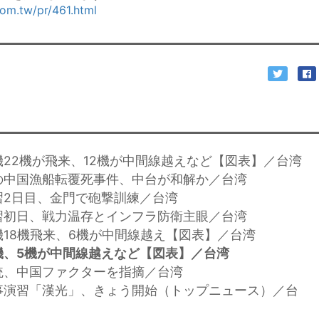
com.tw/pr/461.html
機22機が飛来、12機が中間線越えなど【図表】／台湾
の中国漁船転覆死事件、中台が和解か／台湾
習2日目、金門で砲撃訓練／台湾
習初日、戦力温存とインフラ防衛主眼／台湾
機18機飛来、6機が中間線越え【図表】／台湾
機、5機が中間線越えなど【図表】／台湾
統、中国ファクターを指摘／台湾
事演習「漢光」、きょう開始（トップニュース）／台