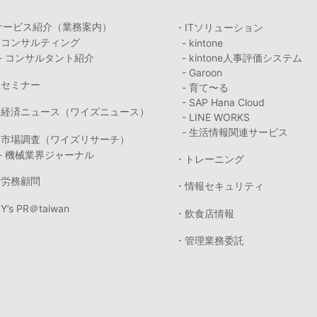
サービス紹介（業務案内）
・ITソリューション
・コンサルティング
- kintone
- コンサルタント紹介
- kintone人事評価システム
- Garoon
・セミナー
- 育て〜る
- SAP Hana Cloud
・経済ニュース（ワイズニュース）
- LINE WORKS
- 生活情報関連サービス
・市場調査（ワイズリサーチ）
- 機械業界ジャーナル
・トレーニング
・労務顧問
・情報セキュリティ
Y’s PR＠taiwan
・飲食店情報
・管理業務委託