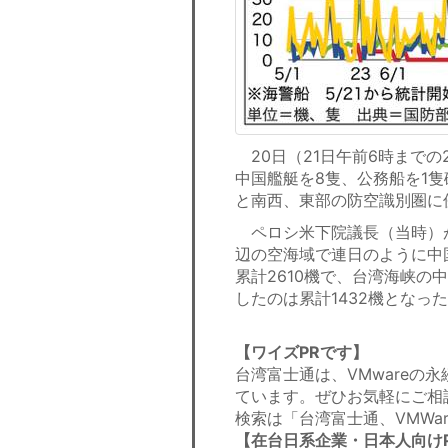
20日（21日午前6時までの
中国艦艇を8隻、公務船を1
と南西、東部の防空識別圏に
ペロシ米下院議長（当時）が
辺の空海域で連日のように中
累計2610機で、台湾海峡
したのは累計1432機となっ
【ワイズPRです】
台湾富士通は、VMwareの
ています。ぜひお気軽にご相
検索は「台湾富士通、VMWa
【在台日系企業・日本人向け