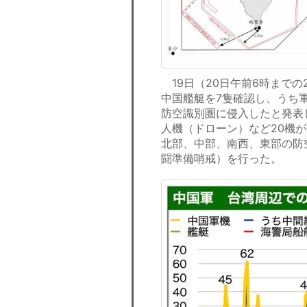
19日（20日午前6時までの
中国艦艇を7隻確認し、うち
防空識別圏に侵入したと発表し
人機（ドローン）など20機
北部、中部、南西、東部の防
闘準備哨戒）を行った。