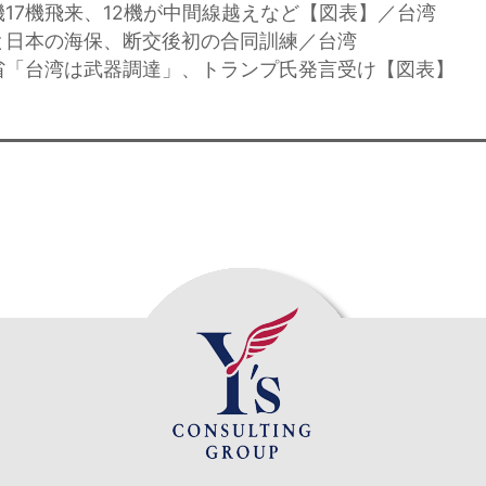
機17機飛来、12機が中間線越えなど【図表】／台湾
と日本の海保、断交後初の合同訓練／台湾
省「台湾は武器調達」、トランプ氏発言受け【図表】