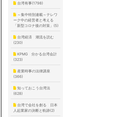
台湾有事(1798)
～集中特別連載～テレワ
ーク中の経営者と考える
「新型コロナ後の対策」(5)
台湾経済 潮流を読む
(230)
KPMG 分かる台湾会計
(323)
産業時事の法律講座
(366)
知っておこう台湾法
(628)
台湾で会社を創る 日本
人起業家の決断と軌跡(2)