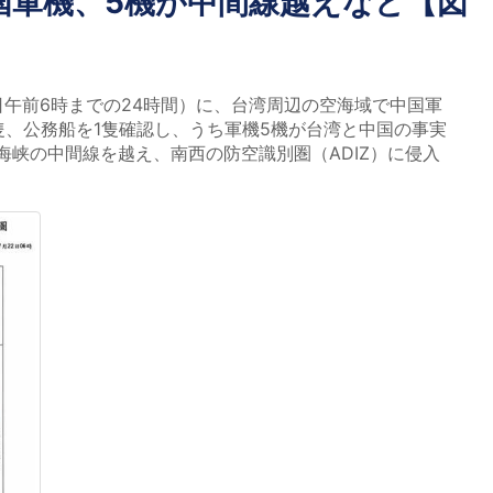
国軍機、5機が中間線越えなど【図
日午前6時までの24時間）に、台湾周辺の空海域で中国軍
隻、公務船を1隻確認し、うち軍機5機が台湾と中国の事実
海峡の中間線を越え、南西の防空識別圏（ADIZ）に侵入