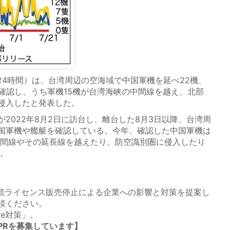
24時間）は、台湾周辺の空海域で中国軍機を延べ22機、
隻確認し、うち軍機15機が台湾海峡の中間線を越え、北部
侵入したと発表した。
2022年8月2日に訪台し、離台した8月3日以降、台湾周
国軍機や艦艇を確認している。今年、確認した中国軍機は
の中間線やその延長線を越えたり、防空識別圏に侵入したり
た。
永続ライセンス販売停止による企業への影響と対策を提案し
談ください。
re対策」。
PRを募集しています】