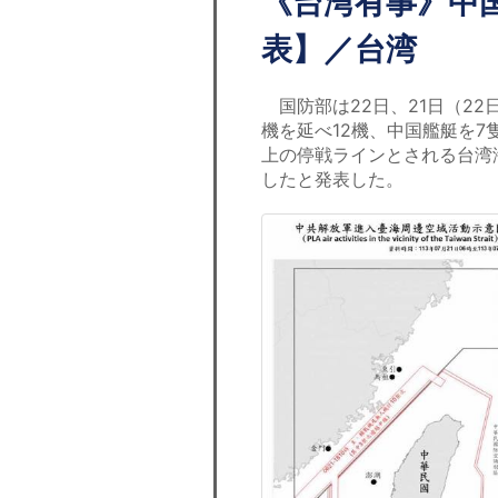
《台湾有事》中
表】／台湾
国防部は22日、21日（22
機を延べ12機、中国艦艇を7
上の停戦ラインとされる台湾
したと発表した。