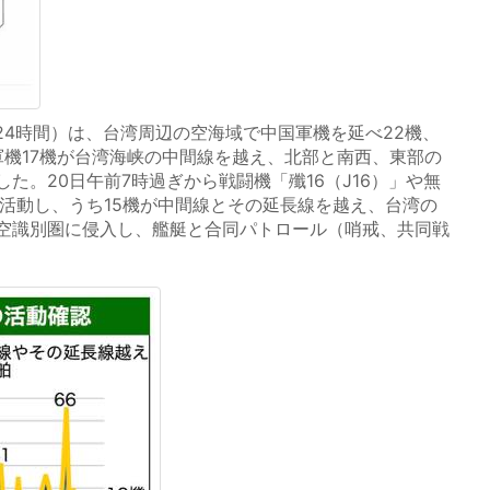
24時間）は、台湾周辺の空海域で中国軍機を延べ22機、
軍機17機が台湾海峡の中間線を越え、北部と南西、東部の
た。20日午前7時過ぎから戦闘機「殲16（J16）」や無
が活動し、うち15機が中間線とその延長線を越え、台湾の
空識別圏に侵入し、艦艇と合同パトロール（哨戒、共同戦