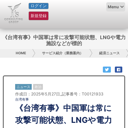
ログイン
HOME
Menu
新規登録
サービス紹介
コラム
《台湾有事》中国軍は常に攻撃可能状態、LNGや電力
施設などが標的
グループ概要
HOME
サービス紹介（業務案内）
経済ニュース
採用情報
お問い合わせ
ニュース
政治
日本人にPR
作成日：2025年5月27日_記事番号：T00121933
台湾有事
コンサルティング
《台湾有事》中国軍は常に
リサーチ
攻撃可能状態、LNGや電力