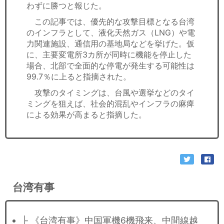
わずに勝つと報じた。
この記事では、優先的な攻撃目標となる台湾
のインフラとして、液化天然ガス（LNG）や電
力関連施設、通信用の基地局などを挙げた。仮
に、主要変電所3カ所が同時に機能を停止した
場合、北部で全面的な停電が発生する可能性は
99.7％に上ると指摘された。
攻撃のタイミングは、台風や選挙などのタイ
ミングを狙えば、社会的混乱やインフラの麻痺
による効果が高まると指摘した。
台湾有事
├ 《台湾有事》中国軍機6機飛来、中間線越