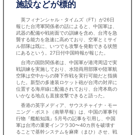
セミナー
施設などが標的
経済ニュース
英フィナンシャル・タイムズ（FT）が26日
報じた台湾軍関係者の話によると、中国軍は、
労務顧問
武器の配備や戦術面での訓練を含め、台湾を急
襲する能力を急速に高めており、空軍とミサイ
ＩＴ
ル部隊は既に、いつでも攻撃を発動できる状態
にあるという。27日付中国時報が報じた。
飲食店情報
台湾の国防関係者は、中国軍が港湾周辺で実
戦訓練を実施しており、水陸両用部隊や陸軍航
空隊は空中からの降下作戦を実行可能だと指摘
した。新型の多連装ロケット砲が台湾の対岸に
位置する海岸線に配備されており、台湾本島の
いかなる地点も直接攻撃できると語った。
香港の英字メディア、サウスチャイナ・モー
ニング・ポスト（南華早報）は、中国の軍事刊
行物『艦船知識』5月号の記事を引用し、中国
軍は台湾の重要インフラ30〜40カ所を破壊す
ることで基幹システムを麻痺（まひ）させ、戦